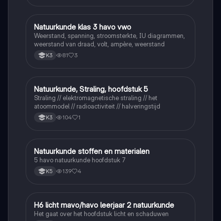
Natuurkunde klas 3 havo vwo
Natuurkunde
Weerstand, spanning, stroomsterkte, IU diagrammen,
weerstand van draad, volt, ampère, weerstand
81
3
K3
Natuurkunde, Straling, hoofdstuk 5
Natuurkunde
Straling // elektromagnetische straling // het
atoommodel // radioactiviteit // halveringstijd
104
1
K3
Natuurkunde stoffen en materialen
Natuurkunde
5 havo natuurkunde hoofdstuk 7
139
4
K5
H6 licht mavo/havo leerjaar 2 natuurkunde
Natuurkunde
Het gaat over het hoofdstuk licht en schaduwen