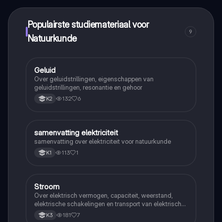
Alles binnen handbereik!
Populairste studiemateriaal voor
9
Natuurkunde
Geluid
Natuurkunde
Over geluidstrillingen, eigenschappen van
geluidstrillingen, resonantie en gehoor
132
6
K2
samenvatting elektriciteit
Natuurkunde
samenvatting over elektriciteit voor natuurkunde
113
1
K1
Stroom
Natuurkunde
Over elektrisch vermogen, capaciteit, weerstand,
elektrische schakelingen en transport van elektrische
energie
181
7
K3