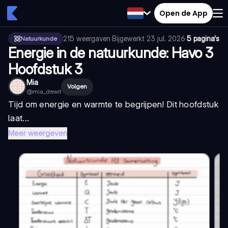
Open de App
215
weergaven
·
Bijgewerkt
23 jul. 2026
·
5 pagina's
Natuurkunde
Energie in de natuurkunde: Havo 3
Hoofdstuk 3
Mia
Volgen
@
mia_dewit
Tijd om energie en warmte te begrijpen! Dit hoofdstuk
laat...
Meer weergeven