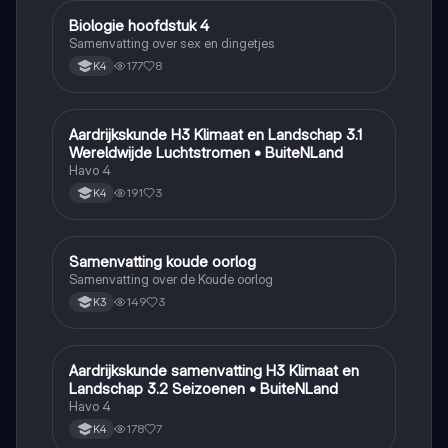
Biologie hoofdstuk 4
Biologie
Samenvatting over sex en dingetjes
177
8
K4
Aardrijkskunde H3 Klimaat en Landschap 3.1
Aardrijkskunde
Wereldwijde Luchtstromen • BuiteNLand
Havo 4
191
3
K4
Samenvatting koude oorlog
Geschiedenis
Samenvatting over de Koude oorlog
149
3
K3
Aardrijkskunde samenvatting H3 Klimaat en
Aardrijkskunde
Landschap 3.2 Seizoenen • BuiteNLand
Havo 4
178
7
K4