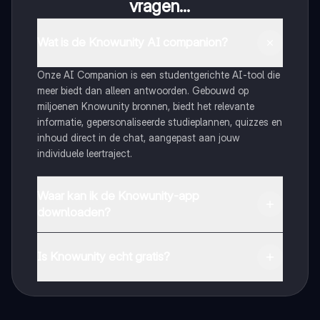
vragen...
Wat is de Knowunity AI companion?
Onze AI Companion is een studentgerichte AI-tool die
meer biedt dan alleen antwoorden. Gebouwd op
miljoenen Knowunity bronnen, biedt het relevante
informatie, gepersonaliseerde studieplannen, quizzes en
inhoud direct in de chat, aangepast aan jouw
individuele leertraject.
Waar kan ik de Knowunity-app
downloaden?
Je kunt de app downloaden via Google Play Store en
Apple App Store.
Is Knowunity echt gratis?
Dat klopt! Geniet van gratis toegang tot leerinhoud,
maak contact met medestudenten en krijg directe hulp.