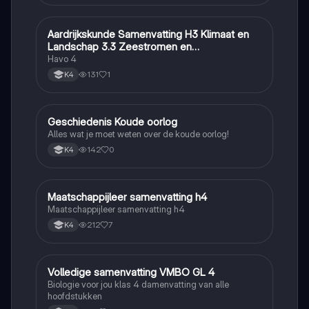
Aardrijkskunde Samenvatting H3 Klimaat en
Aardrijkskunde
Landschap 3.3 Zeestromen en
Klimaatgebieden • BuiteNLand
Havo 4
131
1
K4
Geschiedenis Koude oorlog
Geschiedenis
Alles wat je moet weten over de koude oorlog!
142
0
K4
Maatschappijleer samenvatting h4
Maatschappijleer
Maatschappijleer samenvatting h4
212
7
K4
Volledige samenvatting VMBO GL 4
Biologie
Biologie voor jou klas 4 damenvatting van alle
hoofdstukken