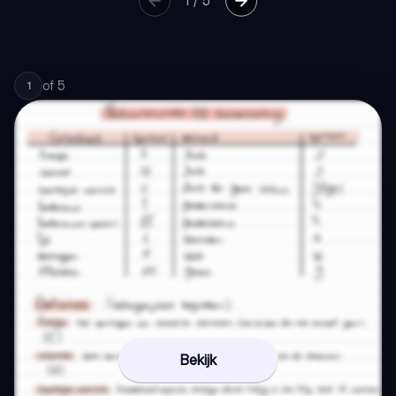
1
/
5
of
5
1
Bekijk