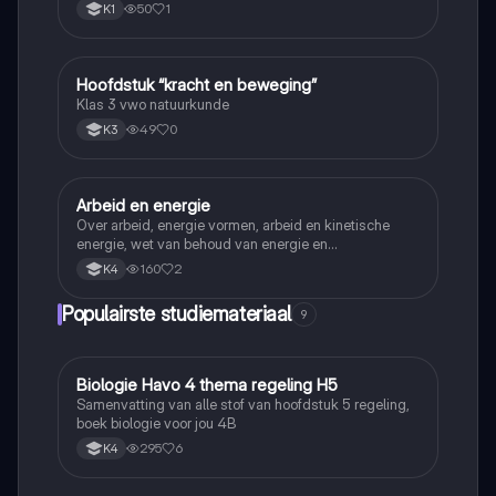
50
1
K1
Hoofdstuk “kracht en beweging”
Natuurkunde
Klas 3 vwo natuurkunde
49
0
K3
Arbeid en energie
Natuurkunde
Over arbeid, energie vormen, arbeid en kinetische
energie, wet van behoud van energie en
veerenenergie en gravitatie energie
160
2
K4
Populairste studiemateriaal
9
Biologie Havo 4 thema regeling H5
Biologie
Samenvatting van alle stof van hoofdstuk 5 regeling,
boek biologie voor jou 4B
295
6
K4