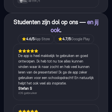
119
1
K4
Studenten zijn dol op ons —
en jij
ook
.
4.6
/5
App Store
4.7
/5
Google Play
De app is heel makkelijk te gebruiken en goed
ontworpen. Ik heb tot nu toe alles kunnen
vinden waar ik naar zocht en heb veel kunnen
leren van de presentaties! Ik ga de app zeker
gebruiken voor een schoolopdracht! En natuurlijk
helpt het ook veel als inspiratie.
Stefan S
iOS gebruiker