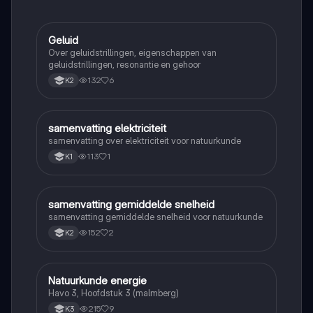
Geluid
Natuurkunde
Over geluidstrillingen, eigenschappen van
geluidstrillingen, resonantie en gehoor
132
6
K2
samenvatting elektriciteit
Natuurkunde
samenvatting over elektriciteit voor natuurkunde
113
1
K1
samenvatting gemiddelde snelheid
Natuurkunde
samenvatting gemiddelde snelheid voor natuurkunde
152
2
K2
Natuurkunde energie
Natuurkunde
Havo 3, Hoofdstuk 3 (malmberg)
215
9
K3