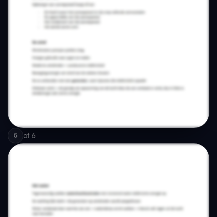
of
6
5