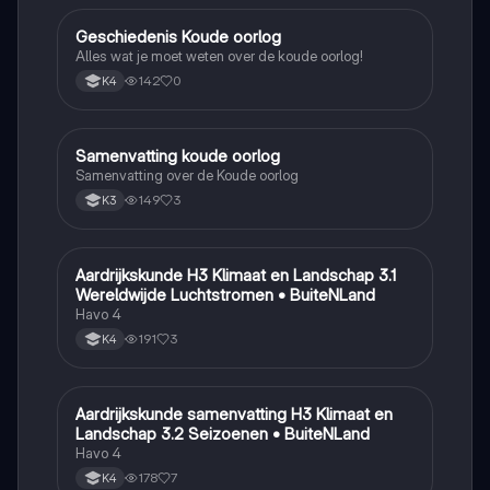
Geschiedenis Koude oorlog
Geschiedenis
Alles wat je moet weten over de koude oorlog!
142
0
K4
Samenvatting koude oorlog
Geschiedenis
Samenvatting over de Koude oorlog
149
3
K3
Aardrijkskunde H3 Klimaat en Landschap 3.1
Aardrijkskunde
Wereldwijde Luchtstromen • BuiteNLand
Havo 4
191
3
K4
Aardrijkskunde samenvatting H3 Klimaat en
Aardrijkskunde
Landschap 3.2 Seizoenen • BuiteNLand
Havo 4
178
7
K4