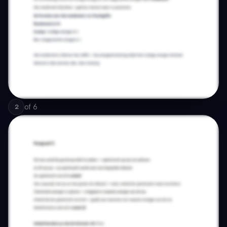
of
6
2