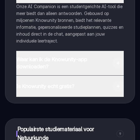
Onze AI Companion is een studentgerichte AI-tool die
meer biedt dan alleen antwoorden. Gebouwd op
miljoenen Knowunity bronnen, biedt het relevante
informatie, gepersonaliseerde studieplannen, quizzes en
inhoud direct in de chat, aangepast aan jouw
individuele leertraject.
Waar kan ik de Knowunity-app
downloaden?
Je kunt de app downloaden via Google Play Store en
Apple App Store.
Is Knowunity echt gratis?
Dat klopt! Geniet van gratis toegang tot leerinhoud,
maak contact met medestudenten en krijg directe hulp.
Alles binnen handbereik!
Populairste studiemateriaal voor
9
Natuurkunde