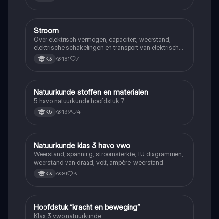
Stroom
Natuurkunde
Over elektrisch vermogen, capaciteit, weerstand,
elektrische schakelingen en transport van elektrische
energie
181
7
K3
Natuurkunde stoffen en materialen
Natuurkunde
5 havo natuurkunde hoofdstuk 7
139
4
K5
Natuurkunde klas 3 havo vwo
Natuurkunde
Weerstand, spanning, stroomsterkte, IU diagrammen,
weerstand van draad, volt, ampère, weerstand
81
3
K3
Hoofdstuk “kracht en beweging”
Natuurkunde
Klas 3 vwo natuurkunde