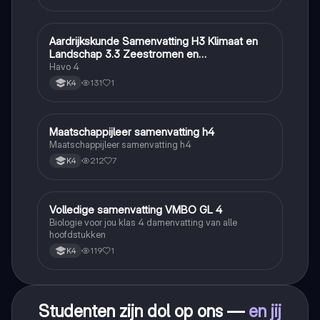
Aardrijkskunde Samenvatting H3 Klimaat en
Aardrijkskunde
Landschap 3.3 Zeestromen en
Klimaatgebieden • BuiteNLand
Havo 4
131
1
K4
Maatschappijleer samenvatting h4
Maatschappijleer
Maatschappijleer samenvatting h4
212
7
K4
Volledige samenvatting VMBO GL 4
Biologie
Biologie voor jou klas 4 damenvatting van alle
hoofdstukken
119
1
K4
Studenten zijn dol op ons —
en jij