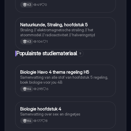
49
0
K3
Natuurkunde, Straling, hoofdstuk 5
Natuurkunde
Straling // elektromagnetische straling // het
atoommodel // radioactiviteit // halveringstijd
104
1
K3
Populairste studiemateriaal
9
Biologie Havo 4 thema regeling H5
Biologie
Samenvatting van alle stof van hoofdstuk 5 regeling,
boek biologie voor jou 4B
295
6
K4
Biologie hoofdstuk 4
Biologie
Samenvatting over sex en dingetjes
177
8
K4