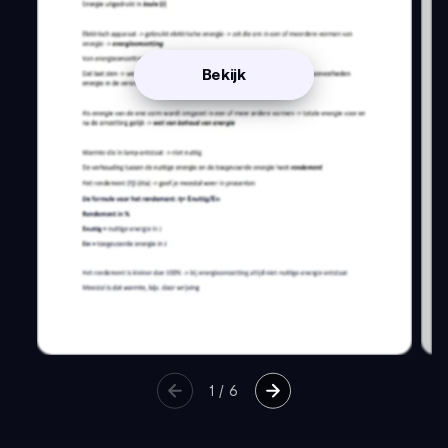
Bekijk
1
/
6