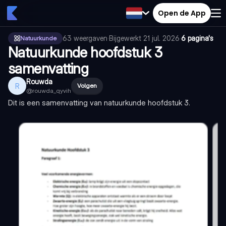
Open de App
63
weergaven
·
Bijgewerkt
21 jul. 2026
·
6 pagina's
Natuurkunde
Natuurkunde hoofdstuk 3
samenvatting
Rouwda
R
Volgen
@
rouwda_qyvih
Dit is een samenvatting van natuurkunde hoofdstuk 3.