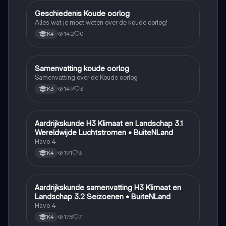
Geschiedenis Koude oorlog
Geschiedenis
Alles wat je moet weten over de koude oorlog!
142
0
K4
Samenvatting koude oorlog
Geschiedenis
Samenvatting over de Koude oorlog
149
3
K3
Aardrijkskunde H3 Klimaat en Landschap 3.1
Aardrijkskunde
Wereldwijde Luchtstromen • BuiteNLand
Havo 4
191
3
K4
Aardrijkskunde samenvatting H3 Klimaat en
Aardrijkskunde
Landschap 3.2 Seizoenen • BuiteNLand
Havo 4
178
7
K4