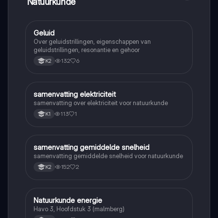
Natuurkunde
Geluid
Natuurkunde
Over geluidstrillingen, eigenschappen van
geluidstrillingen, resonantie en gehoor
132
6
K2
samenvatting elektriciteit
Natuurkunde
samenvatting over elektriciteit voor natuurkunde
113
1
K1
samenvatting gemiddelde snelheid
Natuurkunde
samenvatting gemiddelde snelheid voor natuurkunde
152
2
K2
Natuurkunde energie
Natuurkunde
Havo 3, Hoofdstuk 3 (malmberg)