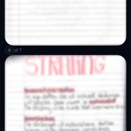
of
7
5