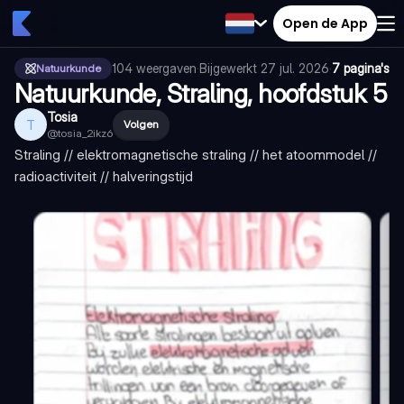
Open de App
104
weergaven
·
Bijgewerkt
27 jul. 2026
·
7 pagina's
Natuurkunde
Natuurkunde, Straling, hoofdstuk 5
Tosia
T
Volgen
@
tosia_2ikz6
Straling // elektromagnetische straling // het atoommodel //
radioactiviteit // halveringstijd