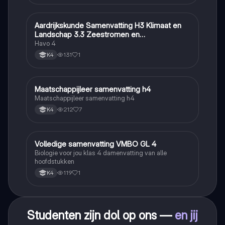
Aardrijkskunde Samenvatting H3 Klimaat en
Aardrijkskunde
Landschap 3.3 Zeestromen en
Klimaatgebieden • BuiteNLand
Havo 4
131
1
K4
Maatschappijleer samenvatting h4
Maatschappijleer
Maatschappijleer samenvatting h4
212
7
K4
Volledige samenvatting VMBO GL 4
Biologie
Biologie voor jou klas 4 damenvatting van alle
hoofdstukken
119
1
K4
Studenten zijn dol op ons —
en jij