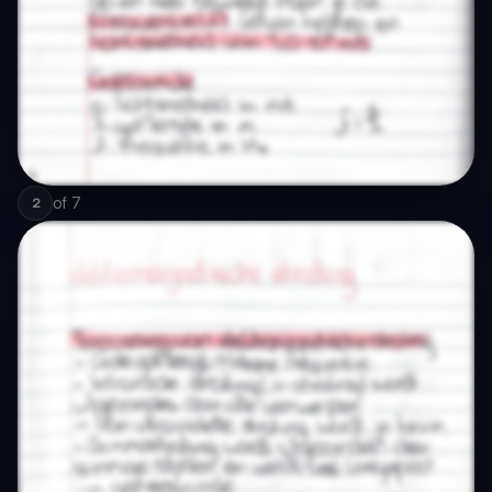
of
7
2