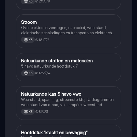
215
9
K3
Stroom
Natuurkunde
Over elektrisch vermogen, capaciteit, weerstand,
elektrische schakelingen en transport van elektrische
energie
181
7
K3
Natuurkunde stoffen en materialen
Natuurkunde
5 havo natuurkunde hoofdstuk 7
139
4
K5
Natuurkunde klas 3 havo vwo
Natuurkunde
Weerstand, spanning, stroomsterkte, IU diagrammen,
weerstand van draad, volt, ampère, weerstand
81
3
K3
Hoofdstuk “kracht en beweging”
Natuurkunde