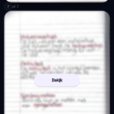
of
7
7
Bekijk