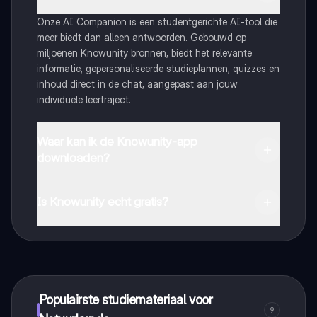
Onze AI Companion is een studentgerichte AI-tool die
meer biedt dan alleen antwoorden. Gebouwd op
miljoenen Knowunity bronnen, biedt het relevante
informatie, gepersonaliseerde studieplannen, quizzes en
inhoud direct in de chat, aangepast aan jouw
individuele leertraject.
Waar kan ik de Knowunity-app
downloaden?
Je kunt de app downloaden via Google Play Store en
Apple App Store.
Is Knowunity echt gratis?
Dat klopt! Geniet van gratis toegang tot leerinhoud,
maak contact met medestudenten en krijg directe hulp.
Alles binnen handbereik!
Populairste studiemateriaal voor
9