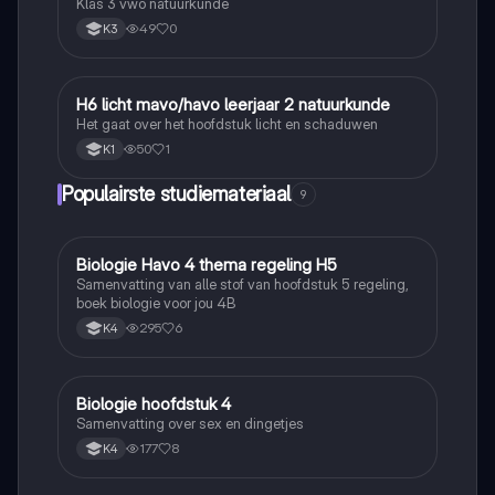
Klas 3 vwo natuurkunde
49
0
K3
H6 licht mavo/havo leerjaar 2 natuurkunde
Natuurkunde
Het gaat over het hoofdstuk licht en schaduwen
50
1
K1
Populairste studiemateriaal
9
Biologie Havo 4 thema regeling H5
Biologie
Samenvatting van alle stof van hoofdstuk 5 regeling,
boek biologie voor jou 4B
295
6
K4
Biologie hoofdstuk 4
Biologie
Samenvatting over sex en dingetjes
177
8
K4