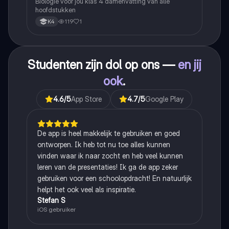
Biologie voor jou klas 4 damenvatting van alle
hoofdstukken
119
1
K4
Studenten zijn dol op ons —
en jij
ook
.
4.6
/5
App Store
4.7
/5
Google Play
De app is heel makkelijk te gebruiken en goed
ontworpen. Ik heb tot nu toe alles kunnen
vinden waar ik naar zocht en heb veel kunnen
leren van de presentaties! Ik ga de app zeker
gebruiken voor een schoolopdracht! En natuurlijk
helpt het ook veel als inspiratie.
Stefan S
iOS gebruiker