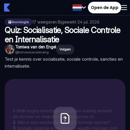
Open de App
17
weergaven
·
Bijgewerkt
24 jul. 2026
Sociologie
Quiz: Socialisatie, Sociale Controle
en Internalisatie
Tomiwa van den Engel
Volgen
@
tomiwavandeneng
Test je kennis over socialisatie, sociale controle, sancties en
internalisatie.
1
.
Welk begrip beschrijft het proces waarbij iemand
de normen en waarden van een groep of
samenleving aanleert?
2
.
Wat is een voorbeeld van een formele sanctie?
3
.
Sociale controle is het proces waarbij mensen zich