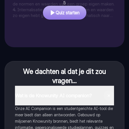
5
de normen en waarden van een groep eigen maken.
4
.
Internalisatie betekent dat je normen en waarden
Quiz starten
zo eigen hebt gemaakt dat je er automatisch naar
handelt.
We dachten al dat je dit zou
vragen...
Wat is de Knowunity AI companion?
Onze AI Companion is een studentgerichte AI-tool die
meer biedt dan alleen antwoorden. Gebouwd op
miljoenen Knowunity bronnen, biedt het relevante
informatie, gepersonaliseerde studieplannen, quizzes en