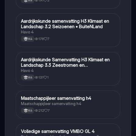
191
3
K4
Aardrijkskunde samenvatting H3 Klimaat en
Aardrijkskunde
Landschap 3.2 Seizoenen • BuiteNLand
Havo 4
178
7
K4
Aardrijkskunde Samenvatting H3 Klimaat en
Aardrijkskunde
Landschap 3.3 Zeestromen en
Klimaatgebieden • BuiteNLand
Havo 4
131
1
K4
Maatschappijleer samenvatting h4
Maatschappijleer
Maatschappijleer samenvatting h4
212
7
K4
Volledige samenvatting VMBO GL 4
Biologie