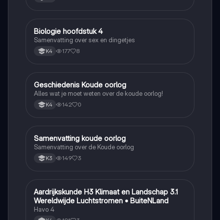
Biologie hoofdstuk 4
Biologie
Samenvatting over sex en dingetjes
177
8
K4
Geschiedenis Koude oorlog
Geschiedenis
Alles wat je moet weten over de koude oorlog!
142
0
K4
Samenvatting koude oorlog
Geschiedenis
Samenvatting over de Koude oorlog
149
3
K3
Aardrijkskunde H3 Klimaat en Landschap 3.1
Aardrijkskunde
Wereldwijde Luchtstromen • BuiteNLand
Havo 4