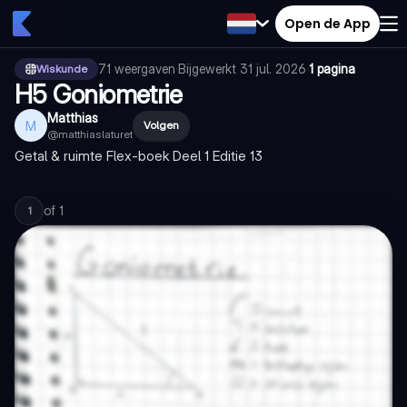
Open de App
71
weergaven
·
Bijgewerkt
31 jul. 2026
·
1 pagina
Wiskunde
H5 Goniometrie
Matthias
M
Volgen
@
matthiaslaturet
Getal & ruimte Flex-boek Deel 1 Editie 13
of
1
1