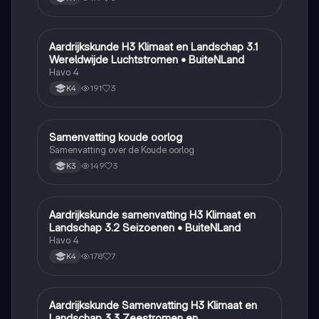
Aardrijkskunde H3 Klimaat en Landschap 3.1
Aardrijkskunde
Wereldwijde Luchtstromen • BuiteNLand
Havo 4
191
3
K4
Samenvatting koude oorlog
Geschiedenis
Samenvatting over de Koude oorlog
149
3
K3
Aardrijkskunde samenvatting H3 Klimaat en
Aardrijkskunde
Landschap 3.2 Seizoenen • BuiteNLand
Havo 4
178
7
K4
Aardrijkskunde Samenvatting H3 Klimaat en
Aardrijkskunde
Landschap 3.3 Zeestromen en