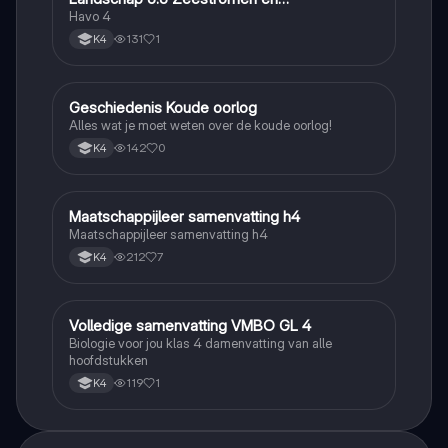
Klimaatgebieden • BuiteNLand
Havo 4
131
1
K4
Geschiedenis Koude oorlog
Geschiedenis
Alles wat je moet weten over de koude oorlog!
142
0
K4
Maatschappijleer samenvatting h4
Maatschappijleer
Maatschappijleer samenvatting h4
212
7
K4
Volledige samenvatting VMBO GL 4
Biologie
Biologie voor jou klas 4 damenvatting van alle
hoofdstukken
119
1
K4