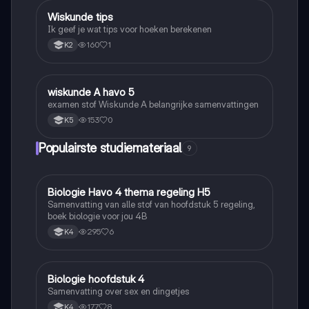
Wiskunde tips
Wiskunde
Ik geef je wat tips voor hoeken berekenen
160
1
K2
wiskunde A havo 5
Wiskunde
examen stof Wiskunde A belangrijke samenvattingen
153
0
K5
Populairste studiemateriaal
9
Biologie Havo 4 thema regeling H5
Biologie
Samenvatting van alle stof van hoofdstuk 5 regeling,
boek biologie voor jou 4B
295
6
K4
Biologie hoofdstuk 4
Biologie
Samenvatting over sex en dingetjes
177
8
K4