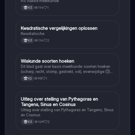
H3 vlakke meetkunde
114
1
K3
Kwadratische vergelijkingen oplossen
Wiskunde
Kwadratische
114
2
K3
Wiskunde soorten hoeken
Wiskunde
Dit blad gaat over basis meetkunde: soorten hoeken
(scherp, recht, stomp, gestrekt, vol), evenwijdige (||)
en loodrechte (⊥) lijnen, en de symbolen =, <, >.
98
1
K2
Uitleg over stelling van Pythagoras en
Wiskunde
Tangens, Sinus en Cosinus
Uitleg over stelling van Pythagoras en Tangens, Sinus
en Cosinus
169
2
K3