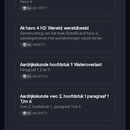
Havo 4
178
7
K4
Ak havo 4 H2: Wereld; wereldbeeld
Aardrijkskunde
Samenvatting van het boek BuiteNLand havo 4,
samengenomen met aantekeningen vanuit de les.
55
1
K4
Aardrijkskunde hoofdstuk 1: Wateroverlast
Aardrijkskunde
Paragraaf 1, 2 en 3
221
6
K4
Aardrijkskunde vwo 2, hoofdstuk 1 paragraaf 1
Aardrijkskunde
T/m 6
Vwo 2, hoofdstuk 1 , paragraaf 1 tot 6
239
1
K2