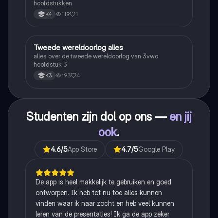
hoofdstukken
119
1
K4
Tweede wereldoorlog alles
Geschiedenis
alles over de tweede wereldoorlog van 3vwo
hoofdstuk 3
193
4
K3
Studenten zijn dol op ons —
en jij
ook
.
4.6
/5
App Store
4.7
/5
Google Play
De app is heel makkelijk te gebruiken en goed
ontworpen. Ik heb tot nu toe alles kunnen
vinden waar ik naar zocht en heb veel kunnen
leren van de presentaties! Ik ga de app zeker