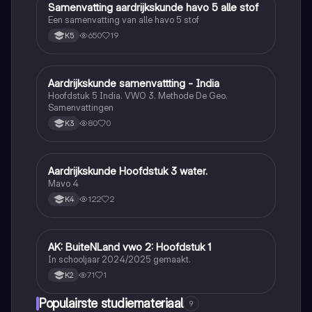
Samenvatting aardrijkskunde havo 5 alle stof
Aardrijkskunde
Een samenvatting van alle havo 5 stof
650
19
K5
Aardrijkskunde samenvattting - India
Aardrijkskunde
Hoofdstuk 5 India. VWO 3. Methode De Geo.
Samenvattingen
80
0
K3
Aardrijkskunde Hoofdstuk 3 water.
Aardrijkskunde
Mavo 4
122
2
K4
AK: BuiteNLand vwo 2: Hoofdstuk 1
Aardrijkskunde
In schooljaar 2024/2025 gemaakt.
71
1
K2
Populairste studiemateriaal
9