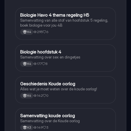
Biologie Havo 4 thema regeling H5
Biologie
Samenvatting van alle stof van hoofdstuk 5 regeling,
boek biologie voor jou 4B
295
6
K4
Biologie hoofdstuk 4
Biologie
Samenvatting over sex en dingetjes
177
8
K4
Geschiedenis Koude oorlog
Geschiedenis
Alles wat je moet weten over de koude oorlog!
142
0
K4
Samenvatting koude oorlog
Geschiedenis
Samenvatting over de Koude oorlog
149
3
K3