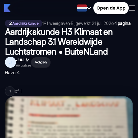
Open de App
191
weergaven
·
Bijgewerkt
21 jul. 2026
·
1 pagina
Aardrijkskunde
Aardrijkskunde H3 Klimaat en
Landschap 3.1 Wereldwijde
Luchtstromen • BuiteNLand
Juul ✨
J
Volgen
@
juulsie
Havo 4
of
1
1