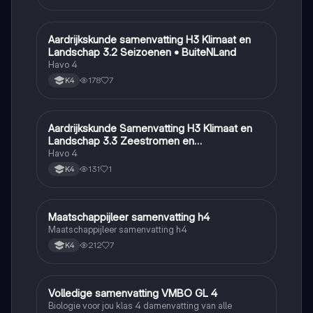
Aardrijkskunde samenvatting H3 Klimaat en
Aardrijkskunde
Landschap 3.2 Seizoenen • BuiteNLand
Havo 4
178
7
K4
Aardrijkskunde Samenvatting H3 Klimaat en
Aardrijkskunde
Landschap 3.3 Zeestromen en
Klimaatgebieden • BuiteNLand
Havo 4
131
1
K4
Maatschappijleer samenvatting h4
Maatschappijleer
Maatschappijleer samenvatting h4
212
7
K4
Volledige samenvatting VMBO GL 4
Biologie
Biologie voor jou klas 4 damenvatting van alle