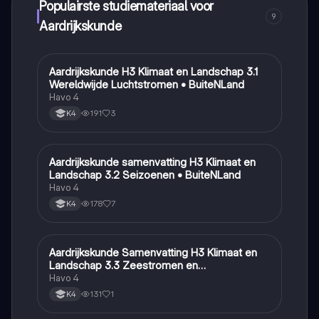
Populairste studiemateriaal voor
9
Aardrijkskunde
Aardrijkskunde H3 Klimaat en Landschap 3.1
Aardrijkskunde
Wereldwijde Luchtstromen • BuiteNLand
Havo 4
191
3
K4
Aardrijkskunde samenvatting H3 Klimaat en
Aardrijkskunde
Landschap 3.2 Seizoenen • BuiteNLand
Havo 4
178
7
K4
Aardrijkskunde Samenvatting H3 Klimaat en
Aardrijkskunde
Landschap 3.3 Zeestromen en
Klimaatgebieden • BuiteNLand
Havo 4
131
1
K4