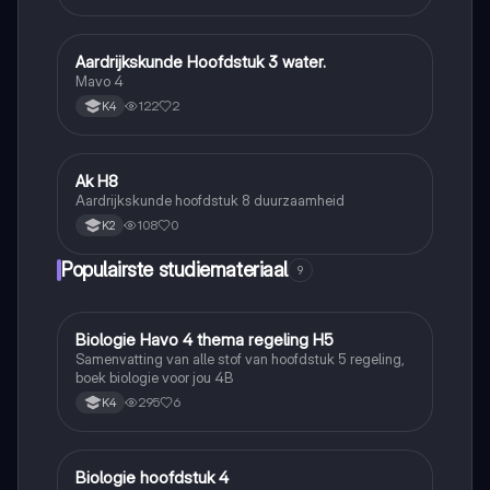
Aardrijkskunde Hoofdstuk 3 water.
Aardrijkskunde
Mavo 4
122
2
K4
Ak H8
Aardrijkskunde
Aardrijkskunde hoofdstuk 8 duurzaamheid
108
0
K2
Populairste studiemateriaal
9
Biologie Havo 4 thema regeling H5
Biologie
Samenvatting van alle stof van hoofdstuk 5 regeling,
boek biologie voor jou 4B
295
6
K4
Biologie hoofdstuk 4
Biologie