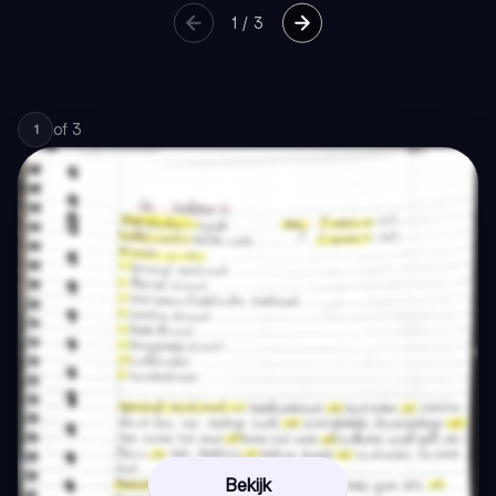
1
/
3
of
3
1
Bekijk