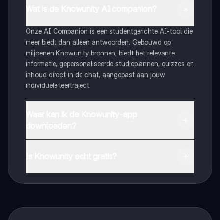
Wat is de Knowunity AI companion?
Onze AI Companion is een studentgerichte AI-tool die
meer biedt dan alleen antwoorden. Gebouwd op
miljoenen Knowunity bronnen, biedt het relevante
informatie, gepersonaliseerde studieplannen, quizzes en
inhoud direct in de chat, aangepast aan jouw
individuele leertraject.
Waar kan ik de Knowunity-app
downloaden?
Je kunt de app downloaden via Google Play Store en
Apple App Store.
Is Knowunity echt gratis?
Dat klopt! Geniet van gratis toegang tot leerinhoud,
maak contact met medestudenten en krijg directe hulp.
Alles binnen handbereik!