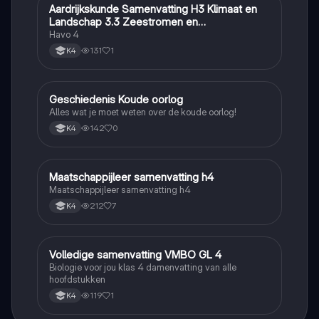
Aardrijkskunde Samenvatting H3 Klimaat en
Aardrijkskunde
Landschap 3.3 Zeestromen en
Klimaatgebieden • BuiteNLand
Havo 4
131
1
K4
Geschiedenis Koude oorlog
Geschiedenis
Alles wat je moet weten over de koude oorlog!
142
0
K4
Maatschappijleer samenvatting h4
Maatschappijleer
Maatschappijleer samenvatting h4
212
7
K4
Volledige samenvatting VMBO GL 4
Biologie
Biologie voor jou klas 4 damenvatting van alle
hoofdstukken
119
1
K4