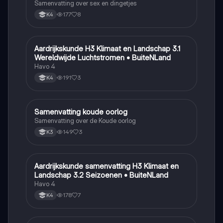
Samenvatting over sex en dingetjes
177
8
K4
Aardrijkskunde H3 Klimaat en Landschap 3.1
Aardrijkskunde
Wereldwijde Luchtstromen • BuiteNLand
Havo 4
191
3
K4
Samenvatting koude oorlog
Geschiedenis
Samenvatting over de Koude oorlog
149
3
K3
Aardrijkskunde samenvatting H3 Klimaat en
Aardrijkskunde
Landschap 3.2 Seizoenen • BuiteNLand
Havo 4
178
7
K4