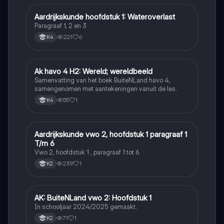
Aardrijkskunde hoofdstuk 1: Wateroverlast
Aardrijkskunde
Paragraaf 1, 2 en 3
221
6
K4
Ak havo 4 H2: Wereld; wereldbeeld
Aardrijkskunde
Samenvatting van het boek BuiteNLand havo 4,
samengenomen met aantekeningen vanuit de les.
55
1
K4
Aardrijkskunde vwo 2, hoofdstuk 1 paragraaf 1
Aardrijkskunde
T/m 6
Vwo 2, hoofdstuk 1 , paragraaf 1 tot 6
239
1
K2
AK: BuiteNLand vwo 2: Hoofdstuk 1
Aardrijkskunde
In schooljaar 2024/2025 gemaakt.
71
1
K2