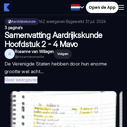
Open de App
162
weergaven
·
Bijgewerkt
31 jul. 2026
·
Aardrijkskunde
3 pagina's
Samenvatting Aardrijkskunde
Hoofdstuk 2 - 4 Mavo
Rosanne van Willegen
R
Volgen
@
rosannevanwille
De Verenigde Staten hebben door hun enorme
grootte wel acht...
Meer weergeven