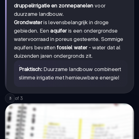
druppelirrigatie en zonnepanelen
voor
duurzame landbouw.
Grondwater
is levensbelangrijk in droge
gebieden. Een
aquifer
is een ondergrondse
watervoorraad in poreus gesteente. Sommige
aquifers bevatten
fossiel water
- water dat al
duizenden jaren ondergronds zit.
Praktisch:
Duurzame landbouw combineert
slimme irrigatie met hernieuwbare energie!
of
3
3