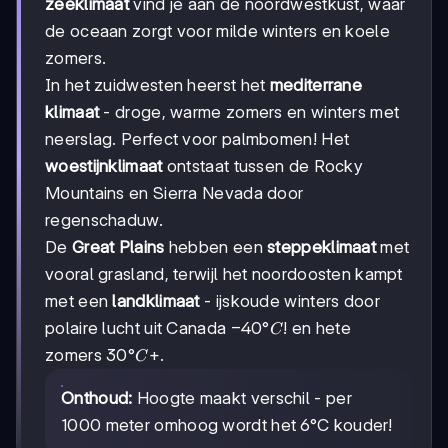
zeeklimaat
vind je aan de noordwestkust, waar
de oceaan zorgt voor milde winters en koele
zomers.
In het zuidwesten heerst het
mediterrane
klimaat
- droge, warme zomers en winters met
neerslag. Perfect voor palmbomen! Het
woestijnklimaat
ontstaat tussen de Rocky
Mountains en Sierra Nevada door
regenschaduw.
De
Great Plains
hebben een
steppeklimaat
met
vooral grasland, terwijl het noordoosten kampt
met een
landklimaat
- ijskoude winters door
-40°C!
−
40°
!
polaire lucht uit Canada
en hete
C
30°C+
30°
+
zomers
.
C
Onthoud:
Hoogte maakt verschil - per
1000 meter omhoog wordt het 6°C kouder!