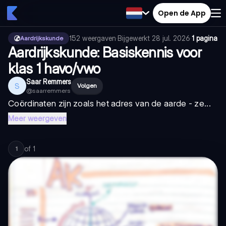
Open de App
152
weergaven
·
Bijgewerkt
28 jul. 2026
·
1 pagina
Aardrijkskunde
Aardrijkskunde: Basiskennis voor
klas 1 havo/vwo
Saar Remmers
S
Volgen
@
saarremmers
Coördinaten zijn zoals het adres van de aarde - ze...
Meer weergeven
of
1
1