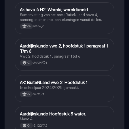
Ak havo 4 H2: Wereld; wereldbeeld
Aardrijkskunde
Samenvatting van het boek BuiteNLand havo 4,
samengenomen met aantekeningen vanuit de les.
55
1
K4
Aardrijkskunde vwo 2, hoofdstuk 1 paragraaf 1
Aardrijkskunde
T/m 6
Vwo 2, hoofdstuk 1 , paragraaf 1 tot 6
239
1
K2
AK: BuiteNLand vwo 2: Hoofdstuk 1
Aardrijkskunde
In schooljaar 2024/2025 gemaakt.
71
1
K2
Aardrijkskunde Hoofdstuk 3 water.
Aardrijkskunde
Mavo 4
122
2
K4