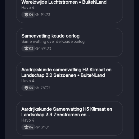
Wereldwijde Luchtstromen • BuiteNLand
Havo 4
191
3
K4
Samenvatting koude oorlog
Geschiedenis
Samenvatting over de Koude oorlog
149
3
K3
Aardrijkskunde samenvatting H3 Klimaat en
Aardrijkskunde
Landschap 3.2 Seizoenen • BuiteNLand
Havo 4
178
7
K4
Aardrijkskunde Samenvatting H3 Klimaat en
Aardrijkskunde
Landschap 3.3 Zeestromen en
Klimaatgebieden • BuiteNLand
Havo 4
131
1
K4