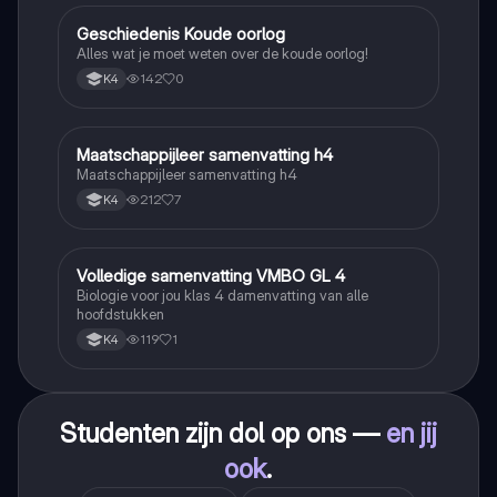
Geschiedenis Koude oorlog
Geschiedenis
Alles wat je moet weten over de koude oorlog!
142
0
K4
Maatschappijleer samenvatting h4
Maatschappijleer
Maatschappijleer samenvatting h4
212
7
K4
Volledige samenvatting VMBO GL 4
Biologie
Biologie voor jou klas 4 damenvatting van alle
hoofdstukken
119
1
K4
Studenten zijn dol op ons —
en jij
ook
.