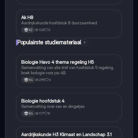
Ak H8
Aardrijkskunde
Aardrijkskunde hoofdstuk 8 duurzaamheid
108
0
K2
Populairste studiemateriaal
9
Biologie Havo 4 thema regeling H5
Biologie
Samenvatting van alle stof van hoofdstuk 5 regeling,
boek biologie voor jou 4B
295
6
K4
Biologie hoofdstuk 4
Biologie
Samenvatting over sex en dingetjes
177
8
K4
Aardrijkskunde H3 Klimaat en Landschap 3.1
Aardrijkskunde