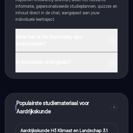
informatie, gepersonaliseerde studieplannen, quizzes en
inhoud direct in de chat, aangepast aan jouw
individuele leertraject.
Waar kan ik de Knowunity-app
downloaden?
Je kunt de app downloaden via Google Play Store en
Apple App Store.
Is Knowunity echt gratis?
Dat klopt! Geniet van gratis toegang tot leerinhoud,
maak contact met medestudenten en krijg directe hulp.
Alles binnen handbereik!
Populairste studiemateriaal voor
9
Aardrijkskunde
Aardrijkskunde H3 Klimaat en Landschap 3.1
Aardrijkskunde