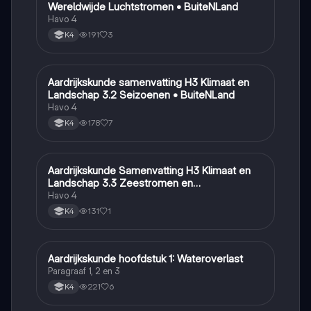
Wereldwijde Luchtstromen • BuiteNLand
Havo 4
191
3
K4
Aardrijkskunde samenvatting H3 Klimaat en
Aardrijkskunde
Landschap 3.2 Seizoenen • BuiteNLand
Havo 4
178
7
K4
Aardrijkskunde Samenvatting H3 Klimaat en
Aardrijkskunde
Landschap 3.3 Zeestromen en
Klimaatgebieden • BuiteNLand
Havo 4
131
1
K4
Aardrijkskunde hoofdstuk 1: Wateroverlast
Aardrijkskunde
Paragraaf 1, 2 en 3
221
6
K4