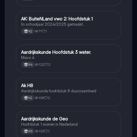
AK: BuiteNLand vwo 2: Hoofdstuk 1
Aardrijkskunde
In schooljaar 2024/2025 gemaakt.
71
1
K2
Aardrijkskunde Hoofdstuk 3 water.
Aardrijkskunde
Mavo 4
122
2
K4
Ak H8
Aardrijkskunde
Aardrijkskunde hoofdstuk 8 duurzaamheid
108
0
K2
Aardrijkskunde de Geo
Aardrijkskunde
Hoofdstuk 1 wonen in Nederland
133
1
K5