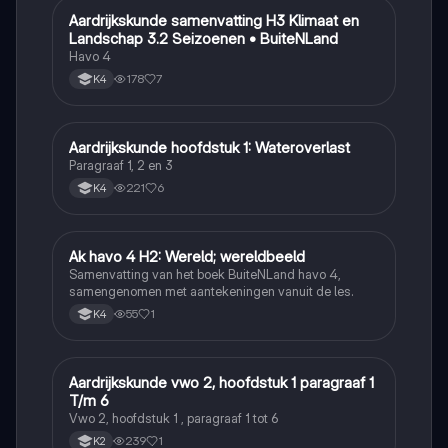
Aardrijkskunde samenvatting H3 Klimaat en
Aardrijkskunde
Landschap 3.2 Seizoenen • BuiteNLand
Havo 4
178
7
K4
Aardrijkskunde hoofdstuk 1: Wateroverlast
Aardrijkskunde
Paragraaf 1, 2 en 3
221
6
K4
Ak havo 4 H2: Wereld; wereldbeeld
Aardrijkskunde
Samenvatting van het boek BuiteNLand havo 4,
samengenomen met aantekeningen vanuit de les.
55
1
K4
Aardrijkskunde vwo 2, hoofdstuk 1 paragraaf 1
Aardrijkskunde
T/m 6
Vwo 2, hoofdstuk 1 , paragraaf 1 tot 6
239
1
K2