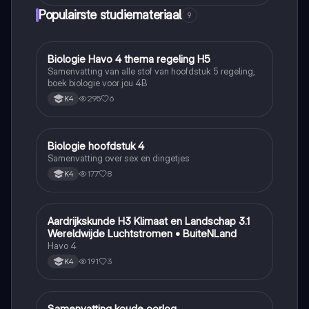
Populairste studiemateriaal
9
Biologie Havo 4 thema regeling H5
Biologie
Samenvatting van alle stof van hoofdstuk 5 regeling,
boek biologie voor jou 4B
295
6
K4
Biologie hoofdstuk 4
Biologie
Samenvatting over sex en dingetjes
177
8
K4
Aardrijkskunde H3 Klimaat en Landschap 3.1
Aardrijkskunde
Wereldwijde Luchtstromen • BuiteNLand
Havo 4
191
3
K4
Samenvatting koude oorlog
Geschiedenis