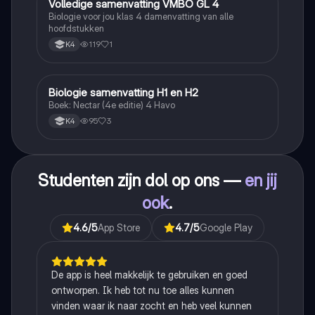
Volledige samenvatting VMBO GL 4
Biologie
Biologie voor jou klas 4 damenvatting van alle
hoofdstukken
119
1
K4
Biologie samenvatting H1 en H2
Biologie
Boek: Nectar (4e editie) 4 Havo
95
3
K4
Studenten zijn dol op ons —
en jij
ook
.
4.6
/5
App Store
4.7
/5
Google Play
De app is heel makkelijk te gebruiken en goed
ontworpen. Ik heb tot nu toe alles kunnen
vinden waar ik naar zocht en heb veel kunnen