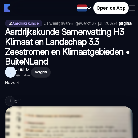
Open de App
131
weergaven
·
Bijgewerkt
22 jul. 2026
·
1 pagina
Aardrijkskunde
Aardrijkskunde Samenvatting H3
Klimaat en Landschap 3.3
Zeestromen en Klimaatgebieden •
BuiteNLand
Juul ✨
J
Volgen
@
juulsie
Havo 4
of
1
1