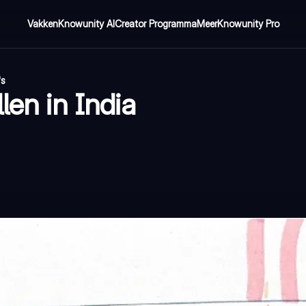
Vakken
Knowunity AI
Creator Programma
Meer
Knowunity Pro
's
len in India