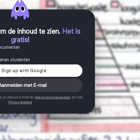
m de inhoud te zien
.
Het is
gratis!
documenten
joenen studenten
Aanmelden met E-mail
ga je akkoord met de
Servicevoorwaarden
en het
Privacybeleid