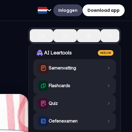
Inloggen
Download app
3
AI Leertools
NIEUW
Samenvatting
Flashcards
Quiz
Oefenexamen