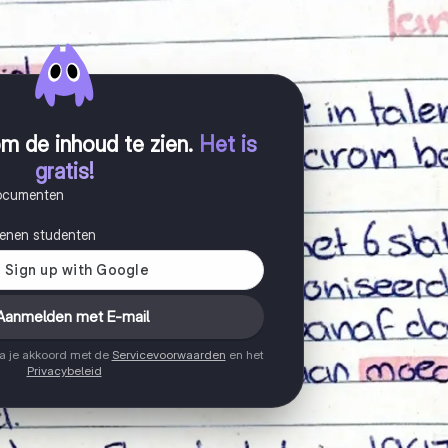
m de inhoud te zien
.
Het is
gratis!
documenten
joenen studenten
Aanmelden met E-mail
ga je akkoord met de
Servicevoorwaarden
en het
Privacybeleid