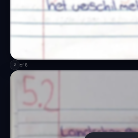
of
8
3