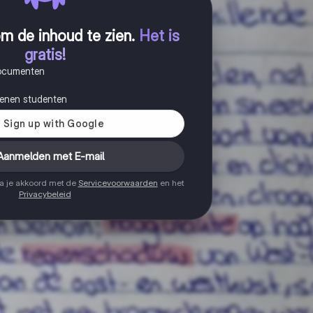
m de inhoud te zien
.
Het is
gratis!
documenten
joenen studenten
Aanmelden met E-mail
ga je akkoord met de
Servicevoorwaarden
en het
Privacybeleid