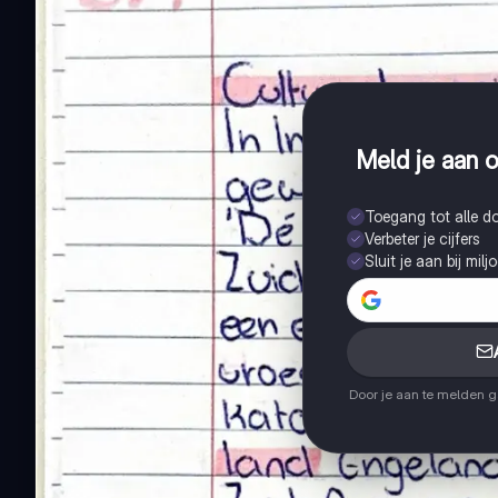
Meld je aan o
Toegang tot alle 
Verbeter je cijfers
Sluit je aan bij mil
Door je aan te melden 