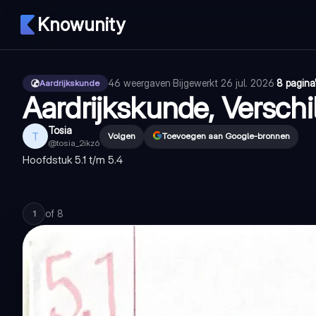
Knowunity
46
weergaven
·
Bijgewerkt
26 jul. 2026
·
8 pagina
Aardrijkskunde
Aardrijkskunde, Verschil
Tosia
T
Volgen
Toevoegen aan Google-bronnen
@
tosia_2ikz6
Hoofdstuk 5.1 t/m 5.4
of
8
1