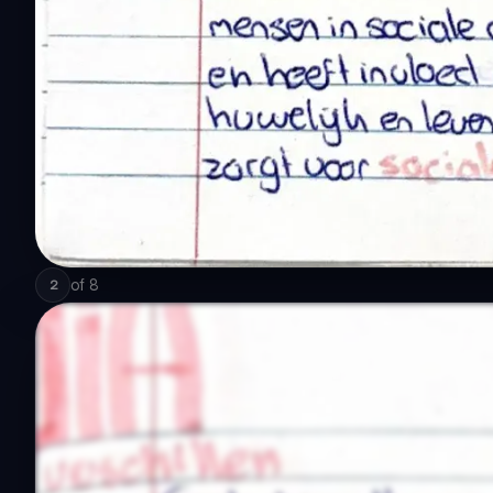
of
8
2