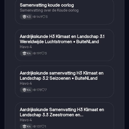
Samenvatting koude oorlog
Geschiedenis
Samenvatting over de Koude oorlog
149
3
K3
Aardrijkskunde H3 Klimaat en Landschap 3.1
Aardrijkskunde
Wereldwijde Luchtstromen • BuiteNLand
Havo 4
191
3
K4
Aardrijkskunde samenvatting H3 Klimaat en
Aardrijkskunde
Landschap 3.2 Seizoenen • BuiteNLand
Havo 4
178
7
K4
Aardrijkskunde Samenvatting H3 Klimaat en
Aardrijkskunde
Landschap 3.3 Zeestromen en
Klimaatgebieden • BuiteNLand
Havo 4
131
1
K4