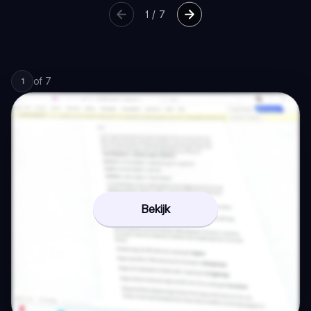
1
/
7
of
7
1
Bekijk