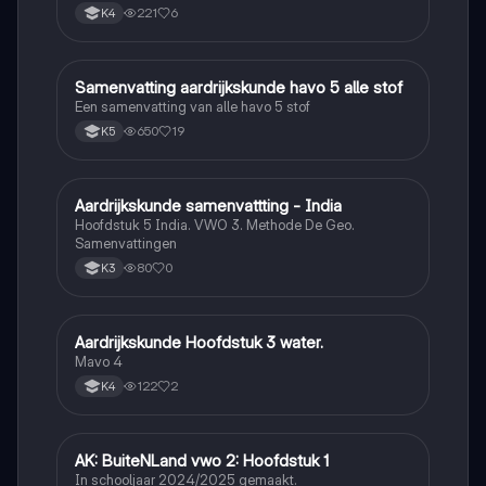
221
6
K4
Samenvatting aardrijkskunde havo 5 alle stof
Aardrijkskunde
Een samenvatting van alle havo 5 stof
650
19
K5
Aardrijkskunde samenvattting - India
Aardrijkskunde
Hoofdstuk 5 India. VWO 3. Methode De Geo.
Samenvattingen
80
0
K3
Aardrijkskunde Hoofdstuk 3 water.
Aardrijkskunde
Mavo 4
122
2
K4
AK: BuiteNLand vwo 2: Hoofdstuk 1
Aardrijkskunde
In schooljaar 2024/2025 gemaakt.