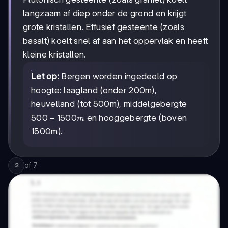
langzaam af diep onder de grond en krijgt
grote kristallen. Effusief gesteente (zoals
basalt) koelt snel af aan het oppervlak en heeft
kleine kristallen.
Let op:
Bergen worden ingedeeld op
hoogte: laagland (onder 200m),
heuvelland (tot 500m), middelgebergte
500-
500
−
1500
en hooggebergte (boven
m
1500m
1500m).
of
7
2