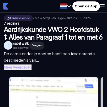
Open de App
239
weergaven
·
Bijgewerkt
28 jul. 2026
·
Aardrijkskunde
7 pagina's
Aardrijkskunde VWO 2 Hoofdstuk
1: Alles van Paragraaf 1 tot en met 6
isabel walk
I
Volgen
@
isabelwalk
De aarde onder je voeten heeft een fascinerende
geschiedenis van...
Meer weergeven