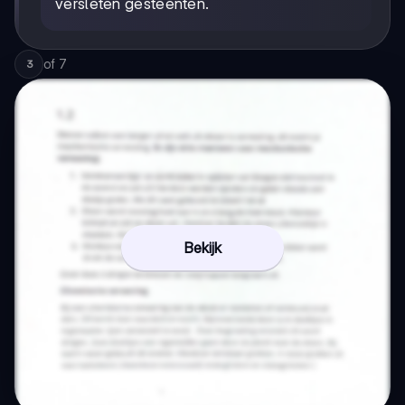
versleten gesteenten.
of
7
3
Bekijk