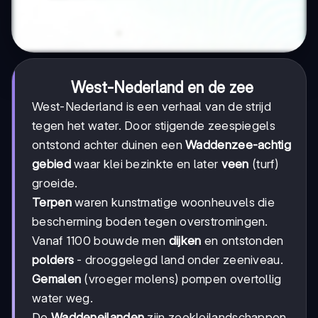
West-Nederland en de zee
West-Nederland is een verhaal van de strijd
tegen het water. Door stijgende zeespiegels
ontstond achter duinen een
Waddenzee-achtig
gebied
waar klei bezinkte en later
veen
(turf)
groeide.
Terpen
waren kunstmatige woonheuvels die
bescherming boden tegen overstromingen.
Vanaf 1100 bouwde men
dijken
en ontstonden
polders
- drooggelegd land onder zeeniveau.
Gemalen
(vroeger molens) pompen overtollig
water weg.
De
Waddeneilanden
zijn zeekleilandschappen