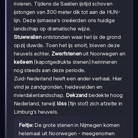
rivieren. Tijdens de Saalien ijstijd schoven
ijstongen van 300 meter dik tot aan de HUN-
lijn. Deze ijsmassa's creëerden ons huidige
landschap op dramatische wijze.
Stuwwallen
ontstonden waar het ijs de grond
opzij duwde. Toen het ijs smolt, bleven deze
heuvels achter.
Zwerfstenen
uit Noorwegen en
keileem
(kapotgedrukte stenen) herinneren
nog steeds aan deze periode.
Zuid-Nederland heeft een ander verhaal. Hier
vind je zandgronden, heidevelden en
rivierdalenlandschap.
Dekzand
bedekte hoog
Nederland, terwijl
löss
(fijn stof) zich afzette in
Limburg's heuvels.
Feitje:
De grote stenen in Nijmegen komen
helemaal uit Noorwegen - meegenomen