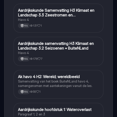
Aardrijkskunde Samenvatting H3 Klimaat en
Aardrijkskunde
Landschap 3.3 Zeestromen en
Klimaatgebieden • BuiteNLand
Havo 4
131
1
K4
Aardrijkskunde samenvatting H3 Klimaat en
Aardrijkskunde
Landschap 3.2 Seizoenen • BuiteNLand
Havo 4
178
7
K4
Ak havo 4 H2: Wereld; wereldbeeld
Aardrijkskunde
Samenvatting van het boek BuiteNLand havo 4,
samengenomen met aantekeningen vanuit de les.
55
1
K4
Aardrijkskunde hoofdstuk 1: Wateroverlast
Aardrijkskunde
Paragraaf 1, 2 en 3