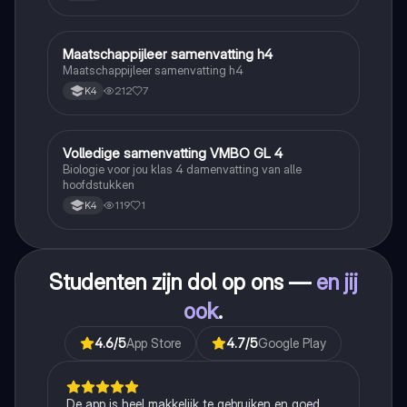
Maatschappijleer samenvatting h4
Maatschappijleer
Maatschappijleer samenvatting h4
212
7
K4
Volledige samenvatting VMBO GL 4
Biologie
Biologie voor jou klas 4 damenvatting van alle
hoofdstukken
119
1
K4
Studenten zijn dol op ons —
en jij
ook
.
4.6
/5
App Store
4.7
/5
Google Play
De app is heel makkelijk te gebruiken en goed