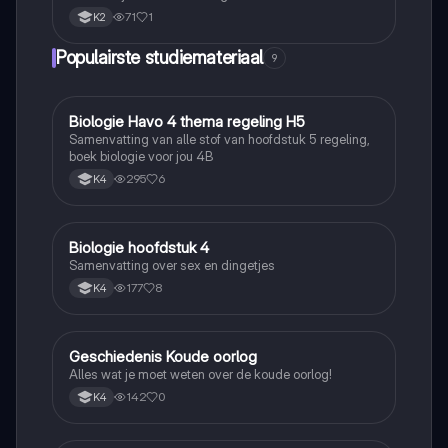
71
1
K2
Populairste studiemateriaal
9
Biologie Havo 4 thema regeling H5
Biologie
Samenvatting van alle stof van hoofdstuk 5 regeling,
boek biologie voor jou 4B
295
6
K4
Biologie hoofdstuk 4
Biologie
Samenvatting over sex en dingetjes
177
8
K4
Geschiedenis Koude oorlog
Geschiedenis
Alles wat je moet weten over de koude oorlog!
142
0
K4