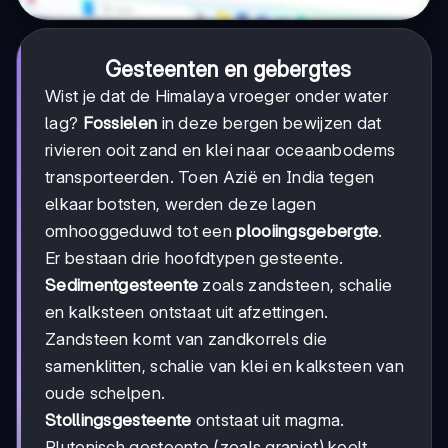
Gesteenten en gebergtes
Wist je dat de Himalaya vroeger onder water
lag?
Fossielen
in deze bergen bewijzen dat
rivieren ooit zand en klei naar oceaanbodems
transporteerden. Toen Azië en India tegen
elkaar botsten, werden deze lagen
omhooggeduwd tot een
plooiingsgebergte
.
Er bestaan drie hoofdtypen gesteente.
Sedimentgesteente
zoals zandsteen, schalie
en kalksteen ontstaat uit afzettingen.
Zandsteen komt van zandkorrels die
samenklitten, schalie van klei en kalksteen van
oude schelpen.
Stollingsgesteente
ontstaat uit magma.
Plutonisch gesteente (zoals graniet) koelt