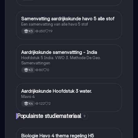
Samenvatting aardrijkskunde havo 5 alle stof
Aardrijkskunde
Een samenvatting van alle havo 5 stof
650
19
K5
Aardrijkskunde samenvattting - India
Aardrijkskunde
Hoofdstuk 5 India. VWO 3. Methode De Geo.
Samenvattingen
80
0
K3
Aardrijkskunde Hoofdstuk 3 water.
Aardrijkskunde
Mavo 4
122
2
K4
Populairste studiemateriaal
9
Biologie Havo 4 thema regeling H5
Biologie