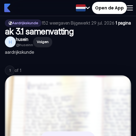
Open de App
152
weergaven
·
Bijgewerkt
29 jul. 2026
·
1 pagina
Aardrijkskunde
ak 3.1 samenvatting
husein
H
Volgen
@
huseinn
aardrijkskunde
of
1
1