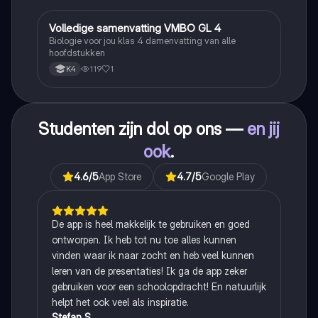
Volledige samenvatting VMBO GL 4
Biologie
Biologie voor jou klas 4 damenvatting van alle
hoofdstukken
119
1
K4
Studenten zijn dol op ons —
en jij
ook
.
4.6
/5
App Store
4.7
/5
Google Play
De app is heel makkelijk te gebruiken en goed
ontworpen. Ik heb tot nu toe alles kunnen
vinden waar ik naar zocht en heb veel kunnen
leren van de presentaties! Ik ga de app zeker
gebruiken voor een schoolopdracht! En natuurlijk
helpt het ook veel als inspiratie.
Stefan S