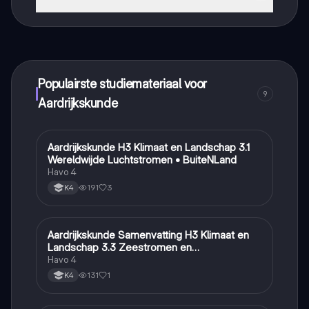
Dat klopt! Geniet van gratis toegang tot leerinhoud,
maak contact met medestudenten en krijg directe hulp.
Alles binnen handbereik!
Populairste studiemateriaal voor
9
Aardrijkskunde
Aardrijkskunde H3 Klimaat en Landschap 3.1
Aardrijkskunde
Wereldwijde Luchtstromen • BuiteNLand
Havo 4
191
3
K4
Aardrijkskunde Samenvatting H3 Klimaat en
Aardrijkskunde
Landschap 3.3 Zeestromen en
Klimaatgebieden • BuiteNLand
Havo 4
131
1
K4