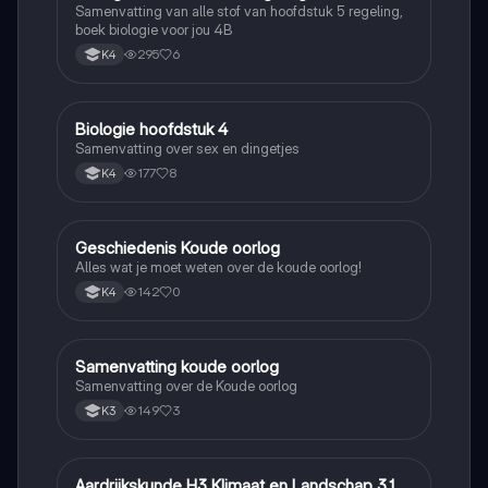
Samenvatting van alle stof van hoofdstuk 5 regeling,
boek biologie voor jou 4B
295
6
K4
Biologie hoofdstuk 4
Biologie
Samenvatting over sex en dingetjes
177
8
K4
Geschiedenis Koude oorlog
Geschiedenis
Alles wat je moet weten over de koude oorlog!
142
0
K4
Samenvatting koude oorlog
Geschiedenis
Samenvatting over de Koude oorlog
149
3
K3
Aardrijkskunde H3 Klimaat en Landschap 3.1
Aardrijkskunde