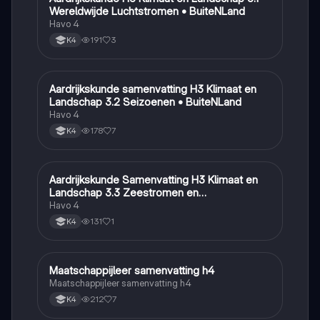
Wereldwijde Luchtstromen • BuiteNLand
Havo 4
191
3
K4
Aardrijkskunde samenvatting H3 Klimaat en
Aardrijkskunde
Landschap 3.2 Seizoenen • BuiteNLand
Havo 4
178
7
K4
Aardrijkskunde Samenvatting H3 Klimaat en
Aardrijkskunde
Landschap 3.3 Zeestromen en
Klimaatgebieden • BuiteNLand
Havo 4
131
1
K4
Maatschappijleer samenvatting h4
Maatschappijleer
Maatschappijleer samenvatting h4
212
7
K4