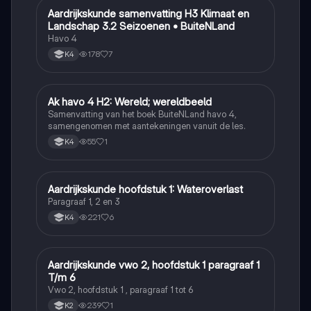
Aardrijkskunde samenvatting H3 Klimaat en
Aardrijkskunde
Landschap 3.2 Seizoenen • BuiteNLand
Havo 4
178
7
K4
Ak havo 4 H2: Wereld; wereldbeeld
Aardrijkskunde
Samenvatting van het boek BuiteNLand havo 4,
samengenomen met aantekeningen vanuit de les.
55
1
K4
Aardrijkskunde hoofdstuk 1: Wateroverlast
Aardrijkskunde
Paragraaf 1, 2 en 3
221
6
K4
Aardrijkskunde vwo 2, hoofdstuk 1 paragraaf 1
Aardrijkskunde
T/m 6
Vwo 2, hoofdstuk 1 , paragraaf 1 tot 6
239
1
K2