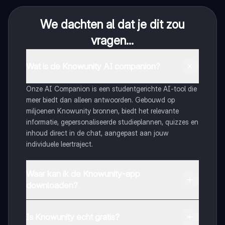
We dachten al dat je dit zou
vragen...
Wat is de Knowunity AI companion?
Onze AI Companion is een studentgerichte AI-tool die
meer biedt dan alleen antwoorden. Gebouwd op
miljoenen Knowunity bronnen, biedt het relevante
informatie, gepersonaliseerde studieplannen, quizzes en
inhoud direct in de chat, aangepast aan jouw
individuele leertraject.
Waar kan ik de Knowunity-app
downloaden?
Je kunt de app downloaden via Google Play Store en
Apple App Store.
Is Knowunity echt gratis?