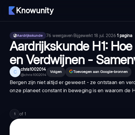
Knowunity
76
weergaven
·
Bijgewerkt
18 jul. 2026
·
1 pagina
Aardrijkskunde
Aardrijkskunde H1: Ho
en Verdwijnen - Samen
chris1002014
C
Volgen
Toevoegen aan Google-bronnen
@
chris1002014
Bergen zijn niet altijd er geweest - ze ontstaan en 
onze planeet constant in beweging is en waarom de
of
1
1