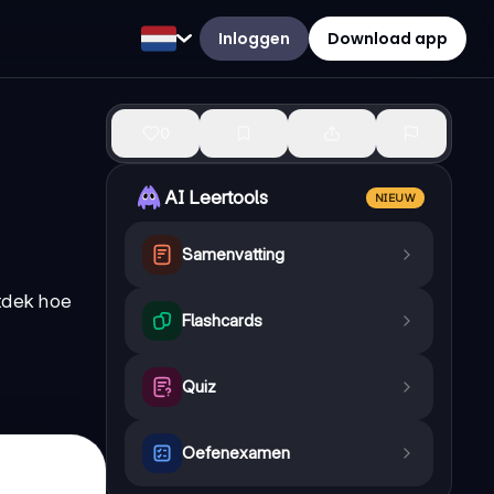
Inloggen
Download app
0
AI Leertools
NIEUW
Samenvatting
ntdek hoe
Flashcards
Quiz
Oefenexamen