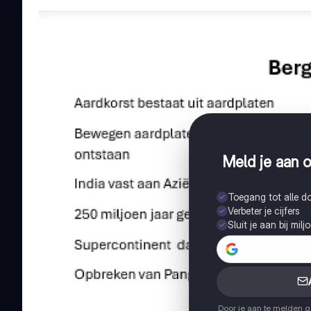
Meld je aan o
Toegang tot alle 
Verbeter je cijfers
Sluit je aan bij mil
Door je aan te melden 