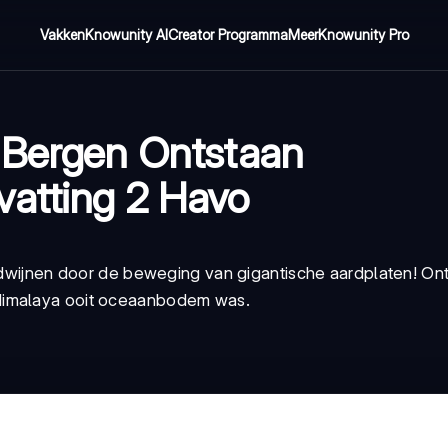
Vakken
Knowunity AI
Creator Programma
Meer
Knowunity Pro
e Bergen Ontstaan
vatting 2 Havo
verdwijnen door de beweging van gigantische aardplaten! O
 Himalaya ooit oceaanbodem was.