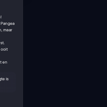
!
n Pangea
n, maar
st.
 ooit
t en
te is