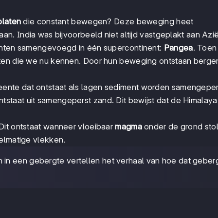
platen
die constant bewegen? Deze beweging heet
an. India was bijvoorbeeld niet altijd vastgeplakt aan Azië
nenten samengevoegd in één supercontinent:
Pangea
. Toe
aten die we nu kennen. Door hun beweging ontstaan berge
eente dat ontstaat als lagen sediment worden samengeper
tstaat uit samengeperst zand. Dit bewijst dat de Himalaya
 Dit ontstaat wanneer vloeibaar
magma
onder de grond stol
gelmatige vlekken.
in een gebergte vertellen het verhaal van hoe dat geberg