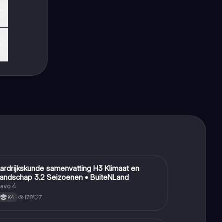
ardrijkskunde samenvatting H3 Klimaat en
Aardrijkskunde
andschap 3.2 Seizoenen • BuiteNLand
avo 4
178
7
K4