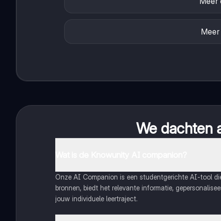
Meer 
Meer
We dachten al
Wat is de Knowunity AI companion?
Onze AI Companion is een studentgerichte AI-tool d
bronnen, biedt het relevante informatie, gepersonalis
jouw individuele leertraject.