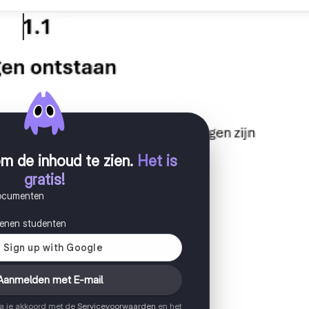
m de inhoud te zien
.
Het is
gratis!
documenten
joenen studenten
Aanmelden met E-mail
ga je akkoord met de
Servicevoorwaarden
en het