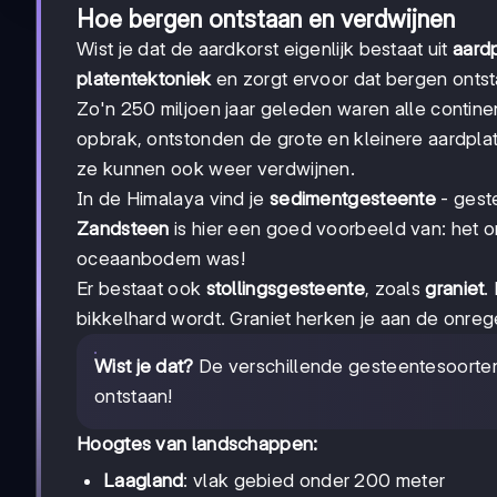
Hoe bergen ontstaan en verdwijnen
Wist je dat de aardkorst eigenlijk bestaat uit
aard
platentektoniek
en zorgt ervoor dat bergen ontsta
Zo'n 250 miljoen jaar geleden waren alle conti
opbrak, ontstonden de grote en kleinere aardpl
ze kunnen ook weer verdwijnen.
In de Himalaya vind je
sedimentgesteente
- gest
Zandsteen
is hier een goed voorbeeld van: het on
oceaanbodem was!
Er bestaat ook
stollingsgesteente
, zoals
graniet
.
bikkelhard wordt. Graniet herken je aan de onre
Wist je dat?
De verschillende gesteentesoorten 
ontstaan!
Hoogtes van landschappen:
Laagland
: vlak gebied onder 200 meter