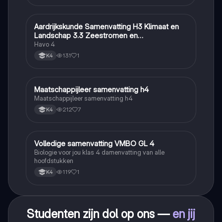
Aardrijkskunde Samenvatting H3 Klimaat en
Aardrijkskunde
Landschap 3.3 Zeestromen en
Klimaatgebieden • BuiteNLand
Havo 4
131
1
K4
Maatschappijleer samenvatting h4
Maatschappijleer
Maatschappijleer samenvatting h4
212
7
K4
Volledige samenvatting VMBO GL 4
Biologie
Biologie voor jou klas 4 damenvatting van alle
hoofdstukken
119
1
K4
Studenten zijn dol op ons —
en jij