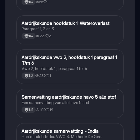
55
1
K4
Aardrijkskunde hoofdstuk 1: Wateroverlast
Aardrijkskunde
Paragraaf 1, 2 en 3
221
6
K4
Aardrijkskunde vwo 2, hoofdstuk 1 paragraaf 1
Aardrijkskunde
T/m 6
Vwo 2, hoofdstuk 1 , paragraaf 1 tot 6
239
1
K2
Samenvatting aardrijkskunde havo 5 alle stof
Aardrijkskunde
Een samenvatting van alle havo 5 stof
650
19
K5
Aardrijkskunde samenvattting - India
Aardrijkskunde
Hoofdstuk 5 India. VWO 3. Methode De Geo.