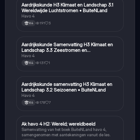
Aardrijkskunde H3 Klimaat en Landschap 3.1
Aardrijkskunde
Wereldwijde Luchtstromen • BuiteNLand
Havo 4
191
3
K4
Aardrijkskunde Samenvatting H3 Klimaat en
Aardrijkskunde
Landschap 3.3 Zeestromen en
Klimaatgebieden • BuiteNLand
Havo 4
131
1
K4
Aardrijkskunde samenvatting H3 Klimaat en
Aardrijkskunde
Landschap 3.2 Seizoenen • BuiteNLand
Havo 4
178
7
K4
Ak havo 4 H2: Wereld; wereldbeeld
Aardrijkskunde
Samenvatting van het boek BuiteNLand havo 4,
samengenomen met aantekeningen vanuit de les.