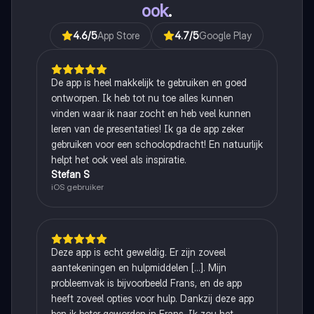
ook
.
4.6
/5
App Store
4.7
/5
Google Play
De app is heel makkelijk te gebruiken en goed
ontworpen. Ik heb tot nu toe alles kunnen
vinden waar ik naar zocht en heb veel kunnen
leren van de presentaties! Ik ga de app zeker
gebruiken voor een schoolopdracht! En natuurlijk
helpt het ook veel als inspiratie.
Stefan S
iOS gebruiker
Deze app is echt geweldig. Er zijn zoveel
aantekeningen en hulpmiddelen [...]. Mijn
probleemvak is bijvoorbeeld Frans, en de app
heeft zoveel opties voor hulp. Dankzij deze app
ben ik beter geworden in Frans. Ik zou het