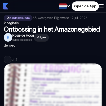
Open de App
65
weergaven
·
Bijgewerkt
17 jul. 2026
·
Aardrijkskunde
2 pagina's
Ontbossing in het Amazonegebied
Rosie de Hoog
R
Volgen
@
rosiedehoog
de geo
of
2
1