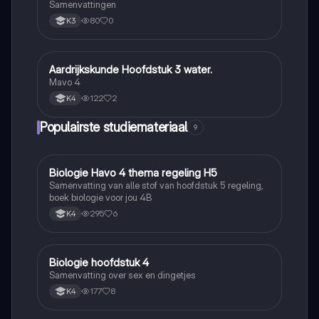
Samenvattingen
80
0
K3
Aardrijkskunde Hoofdstuk 3 water.
Aardrijkskunde
Mavo 4
122
2
K4
Populairste studiemateriaal
9
Biologie Havo 4 thema regeling H5
Biologie
Samenvatting van alle stof van hoofdstuk 5 regeling,
boek biologie voor jou 4B
295
6
K4
Biologie hoofdstuk 4
Biologie
Samenvatting over sex en dingetjes
177
8
K4