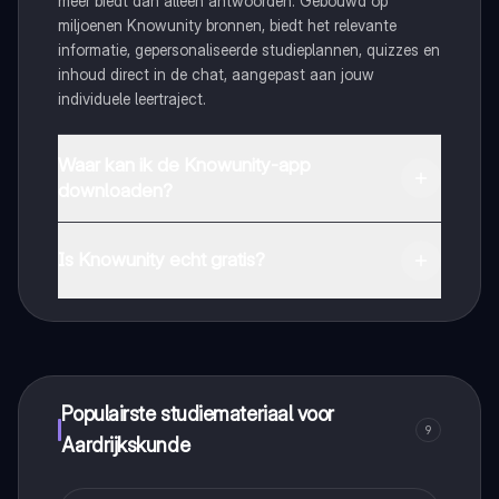
meer biedt dan alleen antwoorden. Gebouwd op
miljoenen Knowunity bronnen, biedt het relevante
informatie, gepersonaliseerde studieplannen, quizzes en
inhoud direct in de chat, aangepast aan jouw
individuele leertraject.
Waar kan ik de Knowunity-app
downloaden?
Je kunt de app downloaden via Google Play Store en
Apple App Store.
Is Knowunity echt gratis?
Dat klopt! Geniet van gratis toegang tot leerinhoud,
maak contact met medestudenten en krijg directe hulp.
Alles binnen handbereik!
Populairste studiemateriaal voor
9
Aardrijkskunde