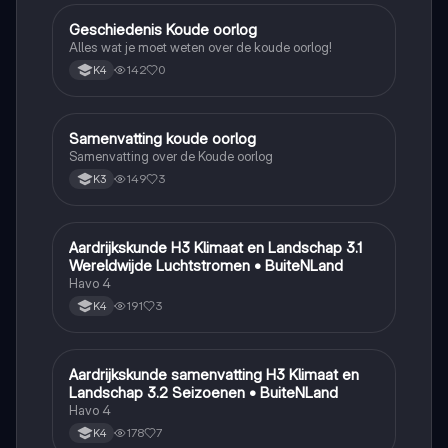
Geschiedenis Koude oorlog
Geschiedenis
Alles wat je moet weten over de koude oorlog!
142
0
K4
Samenvatting koude oorlog
Geschiedenis
Samenvatting over de Koude oorlog
149
3
K3
Aardrijkskunde H3 Klimaat en Landschap 3.1
Aardrijkskunde
Wereldwijde Luchtstromen • BuiteNLand
Havo 4
191
3
K4
Aardrijkskunde samenvatting H3 Klimaat en
Aardrijkskunde
Landschap 3.2 Seizoenen • BuiteNLand
Havo 4
178
7
K4