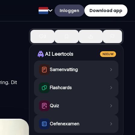
Inloggen
Download app
3
AI Leertools
NIEUW
Samenvatting
ring
. Dit
Flashcards
Quiz
Oefenexamen