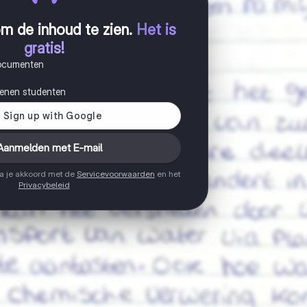
m de inhoud te zien
.
Het is
gratis!
documenten
joenen studenten
Aanmelden met E-mail
ga je akkoord met de
Servicevoorwaarden
en het
Privacybeleid