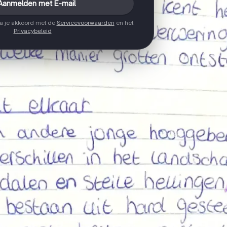
Aanmelden met E-mail
ga je akkoord met de
Servicevoorwaarden
en het
Privacybeleid