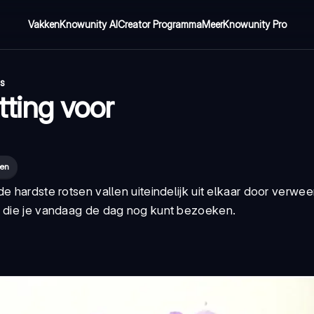
Vakken
Knowunity AI
Creator Programma
Meer
Knowunity Pro
's
ting voor
nen
e hardste rotsen vallen uiteindelijk uit elkaar door
verwee
en die je vandaag de dag nog kunt bezoeken.