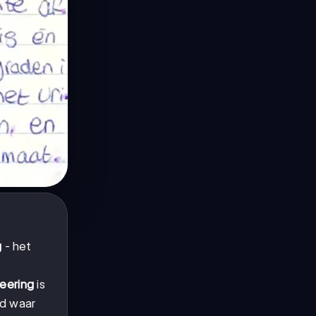
g
- het
eering
is
ed waar