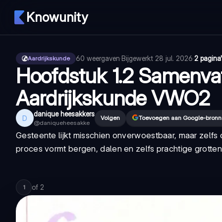
Knowunity
60
weergaven
·
Bijgewerkt
28 jul. 2026
·
2 pagina
Aardrijkskunde
Hoofdstuk 1.2 Samenvat
Aardrijkskunde VWO2
danique heesakkers
D
Volgen
Toevoegen aan Google-bron
@
daniqueheesakke
Gesteente lijkt misschien onverwoestbaar, maar zelfs d
proces vormt bergen, dalen en zelfs prachtige grott
of
2
1