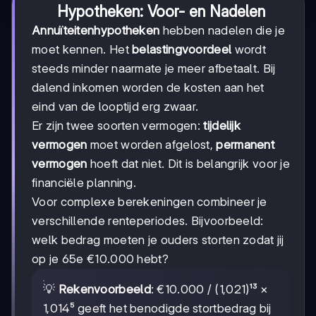
Hypotheken: Voor- en Nadelen
Annuïteitenhypotheken
hebben nadelen die je
moet kennen. Het
belastingvoordeel
wordt
steeds minder naarmate je meer afbetaalt. Bij
dalend inkomen worden de kosten aan het
eind van de looptijd erg zwaar.
Er zijn twee soorten vermogen:
tijdelijk
vermogen
moet worden afgelost,
permanent
vermogen
hoeft dat niet. Dit is belangrijk voor je
financiële planning.
Voor complexe berekeningen combineer je
verschillende renteperiodes. Bijvoorbeeld:
welk bedrag moeten je ouders storten zodat jij
op je 65e €10.000 hebt?
💡
Rekenvoorbeeld
: €10.000 / (1,021)¹³ ×
1,014⁵ geeft het benodigde stortbedrag bij