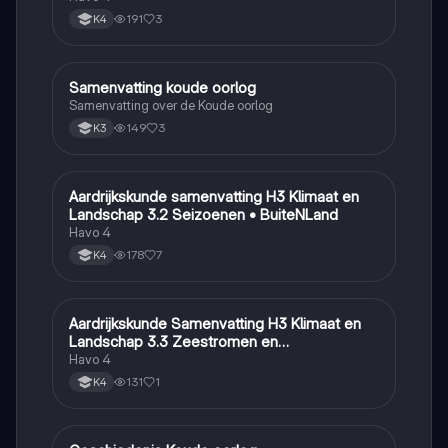
191
3
K4
Samenvatting koude oorlog
Geschiedenis
Samenvatting over de Koude oorlog
149
3
K3
Aardrijkskunde samenvatting H3 Klimaat en
Aardrijkskunde
Landschap 3.2 Seizoenen • BuiteNLand
Havo 4
178
7
K4
Aardrijkskunde Samenvatting H3 Klimaat en
Aardrijkskunde
Landschap 3.3 Zeestromen en
Klimaatgebieden • BuiteNLand
Havo 4
131
1
K4