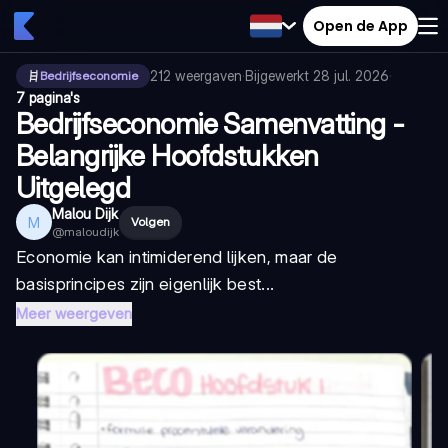
Open de App
212
weergaven
·
Bijgewerkt
28 jul. 2026
·
Bedrijfseconomie
7 pagina's
Bedrijfseconomie Samenvatting -
Belangrijke Hoofdstukken
Uitgelegd
Malou Dijk
M
Volgen
@
maloudijk
Economie kan intimiderend lijken, maar de
basisprincipes zijn eigenlijk best...
Meer weergeven