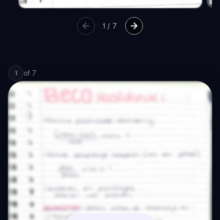
1
/
7
of
7
1