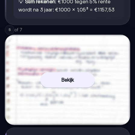
💡
Slim rekenen
: €1000 tegen 5% rente
wordt na 3 jaar: €1000 × 1,05³ = €1157,53
of
7
5
Bekijk