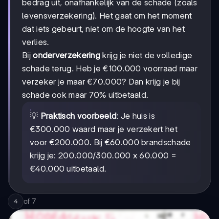
bedrag uit, onafhankelijk van de schade (zoals
levensverzekering). Het gaat om het moment
dat iets gebeurt, niet om de hoogte van het
verlies.
Bij
onderverzekering
krijg je niet de volledige
schade terug. Heb je €100.000 voorraad maar
verzeker je maar €70.000? Dan krijg je bij
schade ook maar 70% uitbetaald.
💡
Praktisch voorbeeld
: Je huis is
€300.000 waard maar je verzekert het
voor €200.000. Bij €60.000 brandschade
200.000/300.000
200.000/300.000
krijg je:
x 60.000 =
€40.000 uitbetaald.
of
7
4