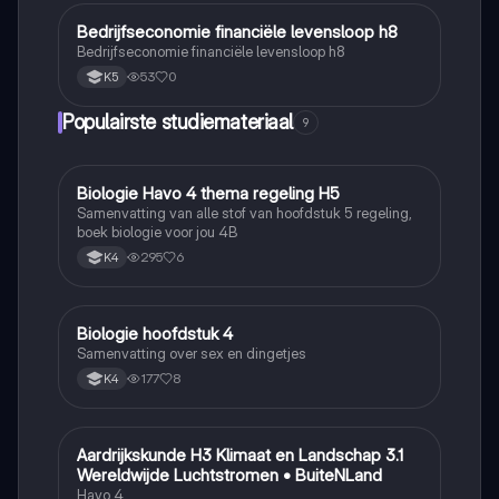
Bedrijfseconomie financiële levensloop h8
Bedrijfseconomie
Bedrijfseconomie financiële levensloop h8
53
0
K5
Populairste studiemateriaal
9
Biologie Havo 4 thema regeling H5
Biologie
Samenvatting van alle stof van hoofdstuk 5 regeling,
boek biologie voor jou 4B
295
6
K4
Biologie hoofdstuk 4
Biologie
Samenvatting over sex en dingetjes
177
8
K4
Aardrijkskunde H3 Klimaat en Landschap 3.1
Aardrijkskunde
Wereldwijde Luchtstromen • BuiteNLand
Havo 4