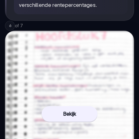
verschillende rentepercentages.
of
7
6
Bekijk