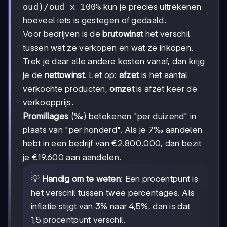
oud)/oud x 100%
kun je precies uitrekenen
hoeveel iets is gestegen of gedaald.
Voor bedrijven is de
brutowinst
het verschil
tussen wat ze verkopen en wat ze inkopen.
Trek je daar alle andere kosten vanaf, dan krijg
je de
nettowinst
. Let op:
afzet
is het aantal
verkochte producten,
omzet
is afzet keer de
verkoopprijs.
Promillages
(‰) betekenen "per duizend" in
plaats van "per honderd". Als je 7‰ aandelen
hebt in een bedrijf van €2.800.000, dan bezit
je €19.600 aan aandelen.
💡
Handig om te weten
: Een procentpunt is
het verschil tussen twee percentages. Als
inflatie stijgt van 3% naar 4,5%, dan is dat
1,5 procentpunt verschil.