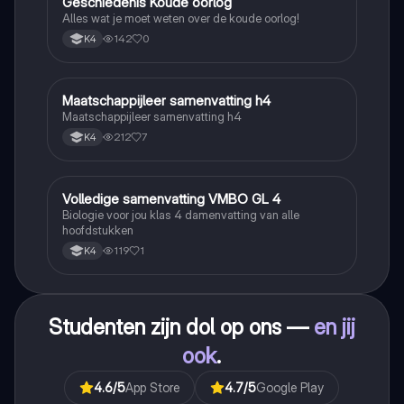
Geschiedenis Koude oorlog
Geschiedenis
Alles wat je moet weten over de koude oorlog!
142
0
K4
Maatschappijleer samenvatting h4
Maatschappijleer
Maatschappijleer samenvatting h4
212
7
K4
Volledige samenvatting VMBO GL 4
Biologie
Biologie voor jou klas 4 damenvatting van alle
hoofdstukken
119
1
K4
Studenten zijn dol op ons —
en jij
ook
.
4.6
/5
App Store
4.7
/5
Google Play