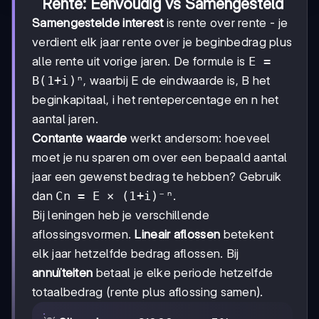
Rente: Eenvoudig vs Samengesteld
Samengestelde interest
is rente over rente - je
verdient elk jaar rente over je beginbedrag plus
alle rente uit vorige jaren. De formule is
E =
B(1+i)ⁿ
, waarbij E de eindwaarde is, B het
beginkapitaal, i het rentepercentage en n het
aantal jaren.
Contante waarde
werkt andersom: hoeveel
moet je nu sparen om over een bepaald aantal
jaar een gewenst bedrag te hebben? Gebruik
dan
Cn = E × (1+i)⁻ⁿ
.
Bij leningen heb je verschillende
aflossingsvormen.
Lineair aflossen
betekent
elk jaar hetzelfde bedrag aflossen. Bij
annuïteiten
betaal je elke periode hetzelfde
totaalbedrag (rente plus aflossing samen).