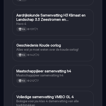
Aardrijkskunde Samenvatting H3 Klimaat en
Aardrijkskunde
Landschap 3.3 Zeestromen en
Klimaatgebieden • BuiteNLand
Havo 4
131
1
K4
Geschiedenis Koude oorlog
Geschiedenis
Alles wat je moet weten over de koude oorlog!
142
0
K4
Maatschappijleer samenvatting h4
Maatschappijleer
Maatschappijleer samenvatting h4
212
7
K4
Volledige samenvatting VMBO GL 4
Biologie
Biologie voor jou klas 4 damenvatting van alle
hoofdstukken