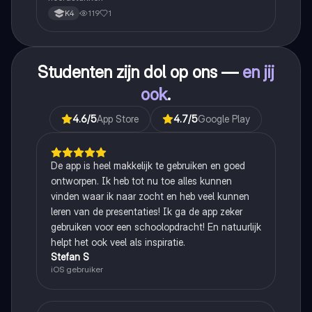
119
1
K4
Studenten zijn dol op ons —
en jij
ook
.
4.6
/5
App Store
4.7
/5
Google Play
De app is heel makkelijk te gebruiken en goed
ontworpen. Ik heb tot nu toe alles kunnen
vinden waar ik naar zocht en heb veel kunnen
leren van de presentaties! Ik ga de app zeker
gebruiken voor een schoolopdracht! En natuurlijk
helpt het ook veel als inspiratie.
Stefan S
iOS gebruiker