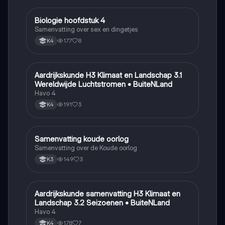
Biologie hoofdstuk 4
Biologie
Samenvatting over sex en dingetjes
177
8
K4
Aardrijkskunde H3 Klimaat en Landschap 3.1
Aardrijkskunde
Wereldwijde Luchtstromen • BuiteNLand
Havo 4
191
3
K4
Samenvatting koude oorlog
Geschiedenis
Samenvatting over de Koude oorlog
149
3
K3
Aardrijkskunde samenvatting H3 Klimaat en
Aardrijkskunde
Landschap 3.2 Seizoenen • BuiteNLand
Havo 4
178
7
K4