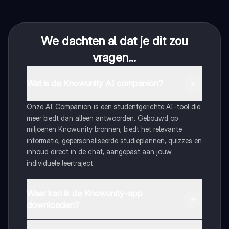
We dachten al dat je dit zou
vragen...
Wat is de Knowunity AI companion?
Onze AI Companion is een studentgerichte AI-tool die
meer biedt dan alleen antwoorden. Gebouwd op
miljoenen Knowunity bronnen, biedt het relevante
informatie, gepersonaliseerde studieplannen, quizzes en
inhoud direct in de chat, aangepast aan jouw
individuele leertraject.
Waar kan ik de Knowunity-app
downloaden?
Je kunt de app downloaden via Google Play Store en