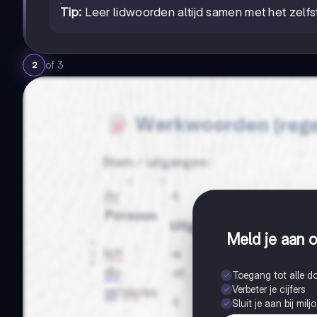
Tip:
Leer lidwoorden altijd samen met het zelf
of
3
2
Meld je aan o
Toegang tot alle 
Verbeter je cijfers
Sluit je aan bij mil