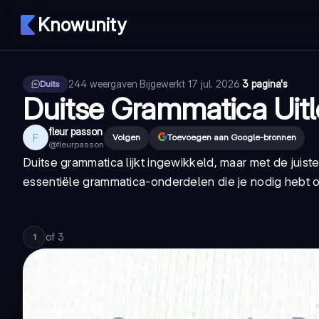
Knowunity
244
weergaven
·
Bijgewerkt
17 jul. 2026
·
3 pagina's
Duits
Duitse Grammatica Uitl
fleur passon
F
Volgen
Toevoegen aan Google-bronnen
@
fleurpasson
Duitse grammatica lijkt ingewikkeld, maar met de juis
essentiële grammatica-onderdelen die je nodig hebt o
of
3
1