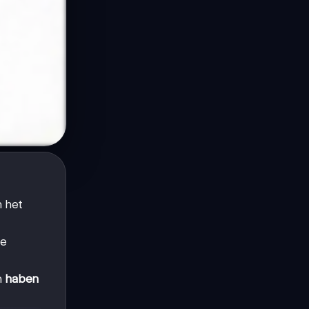
n het
ze
en
haben