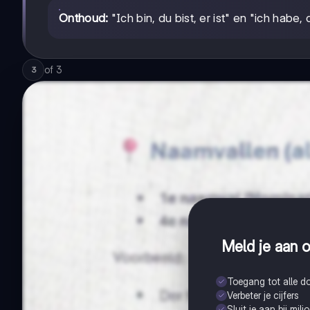
Onthoud:
"Ich bin, du bist, er ist" en "ich habe
of
3
3
Meld je aan o
Toegang tot alle 
Verbeter je cijfers
Sluit je aan bij mil