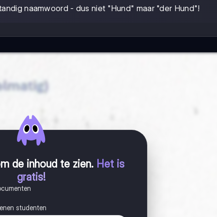
standig naamwoord - dus niet "Hund" maar "der Hund"!
m de inhoud te zien
.
Het is
gratis!
documenten
joenen studenten