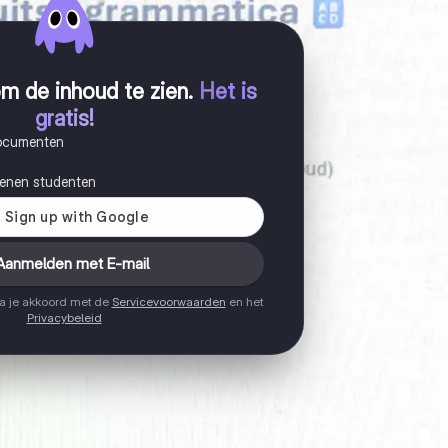
m de inhoud te zien
.
Het is
gratis!
documenten
joenen studenten
Aanmelden met E-mail
ga je akkoord met de
Servicevoorwaarden
en het
Privacybeleid