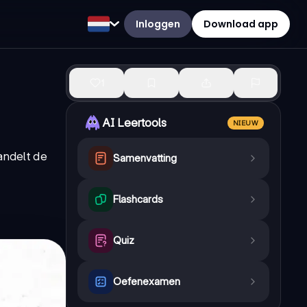
Inloggen
Download app
1
AI Leertools
NIEUW
andelt de
Samenvatting
Flashcards
Quiz
Oefenexamen