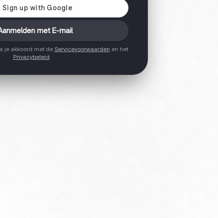
Aanmelden met E-mail
ga je akkoord met de
Servicevoorwaarden
en het
Privacybeleid