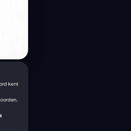
oord kent
woorden.
s