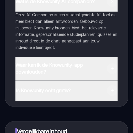
Wat is de Knowunity AI companion?
Onze AI Companion is een studentgerichte AI-tool die
meer biedt dan alleen antwoorden. Gebouwd op
miljoenen Knowunity bronnen, biedt het relevante
informatie, gepersonaliseerde studieplannen, quizzes en
inhoud direct in de chat, aangepast aan jouw
individuele leertraject.
Waar kan ik de Knowunity-app
downloaden?
Je kunt de app downloaden via Google Play Store en
Apple App Store.
Is Knowunity echt gratis?
Dat klopt! Geniet van gratis toegang tot leerinhoud,
maak contact met medestudenten en krijg directe hulp.
Alles binnen handbereik!
Vergelijkbare inhoud