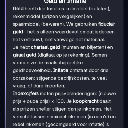
Geld en Inflatie
Geld
heeft drie functies: ruilmiddel (betalen),
rekenmiddel (prijzen vergelijken) en
spaarmiddel (bewaren). We gebruiken
fiduciair
geld
- het is alleen waardevol omdat iedereen
het vertrouwt, niet vanwege het materiaal.
Je hebt
chartaal geld
(munten en biljetten) en
giraal geld
(digitaal op je rekening). Samen
vormen ze de maatschappelijke
geldhoeveelheid.
Inflatie
ontstaat door drie
oorzaken: stijgende bedrijfskosten, te veel
vraag, of dure importen.
Indexcijfers
meten prijsveranderingen: (nieuwe
prijs ÷ oude prijs) × 100. Je
koopkracht
daalt
als prijzen sneller stijgen dan je inkomen. Het
verschil tussen nominaal inkomen (in euro's) en
reëel inkomen (gecorrigeerd voor inflatie) is