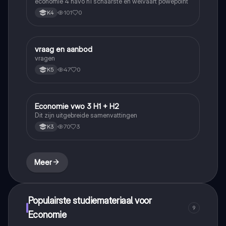
economie 4 havo h1 schaarste en welvaart powepoint
101
0
K4
vraag en aanbod
Economie
vragen
47
0
K5
Economie vwo 3 H1 + H2
Economie
Dit zijn uitgebreide samenvattingen
70
3
K3
Meer
Populairste studiemateriaal voor
9
Economie