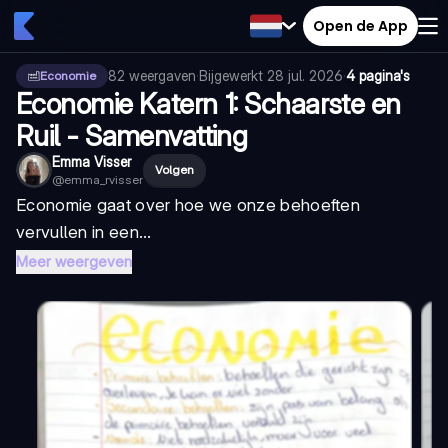
Open de App
82
weergaven
·
Bijgewerkt
28 jul. 2026
·
4 pagina's
Economie
Economie Katern 1: Schaarste en
Ruil - Samenvatting
Emma Visser
Volgen
@
emma_rvisser
Economie gaat over hoe we onze behoeften
vervullen in een...
Meer weergeven