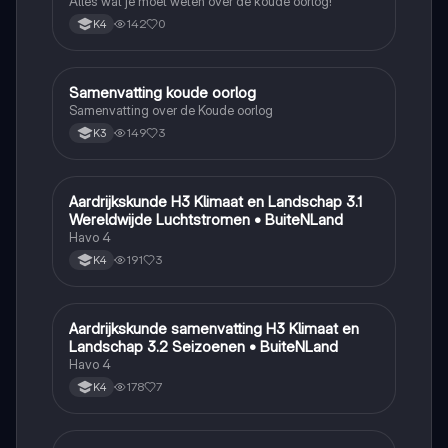
Alles wat je moet weten over de koude oorlog!
142
0
K4
Samenvatting koude oorlog
Geschiedenis
Samenvatting over de Koude oorlog
149
3
K3
Aardrijkskunde H3 Klimaat en Landschap 3.1
Aardrijkskunde
Wereldwijde Luchtstromen • BuiteNLand
Havo 4
191
3
K4
Aardrijkskunde samenvatting H3 Klimaat en
Aardrijkskunde
Landschap 3.2 Seizoenen • BuiteNLand
Havo 4
178
7
K4