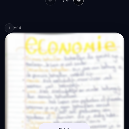
1
/
4
of
4
1