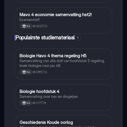
Mavo 4 economie samenvatting hst2!
Economie
Examenstof!
202
2
K4
Populairste studiemateriaal
9
Biologie Havo 4 thema regeling H5
Biologie
Samenvatting van alle stof van hoofdstuk 5 regeling,
boek biologie voor jou 4B
295
6
K4
Biologie hoofdstuk 4
Biologie
Samenvatting over sex en dingetjes
177
8
K4
Geschiedenis Koude oorlog
Geschiedenis