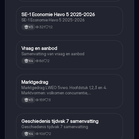
SE-1 Economie Havo 5 2025-2026
Economie
SE-1 Economie Havo 5 2025-2026
321
12
K5
Vraag en aanbod
Economie
Samenvatting van vraag en aanbod
86
2
K4
Marktgedrag
Economie
Marktgedrag LWEO 5vwo. Hoofdstuk 1,2,3 en 4.
Marktvormen: volkomen concurrentie,
monopolistische concurrentie, oligopolie en monopolie
159
3
K5
Geschiedenis tijdvak 7 samenvatting
Economie
Geschiedenis tijdvak 7 samenvatting
106
2
K4