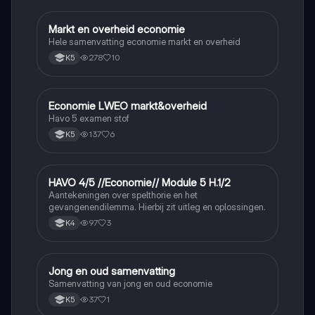
Markt en overheid economie
Economie
Hele samenvatting economie markt en overheid
278
10
K5
Economie LWEO markt&overheid
Economie
Havo 5 examen stof
137
6
K5
HAVO 4/5 //Economie// Module 5 H.1/2
Economie
Aantekeningen over spelthorie en het
gevangenendilemma. Hierbij zit uitleg en oplossingen.
97
3
K4
Jong en oud samenvatting
Economie
Samenvatting van jong en oud economie
37
1
K5