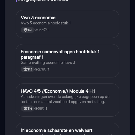
Vwo 3 economie
Economie
Vwo 3 economie hoofdstuk 1
156
1
K3
Economie samenvattingen hoofdstuk 1
Economie
paragraaf 1
Samenvatting economie havo 3
278
1
K3
HAVO 4/5 //Economie// Module 4 H.1
Economie
Aantekeningen over de belangrijke begrippen op de
toets + een aantal voorbeeld opgaven met uitleg.
58
1
K4
h1 economie schaarste en welvaart
Economie