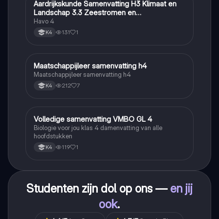
Aardrijkskunde Samenvatting H3 Klimaat en
Aardrijkskunde
Landschap 3.3 Zeestromen en
Klimaatgebieden • BuiteNLand
Havo 4
131
1
K4
Maatschappijleer samenvatting h4
Maatschappijleer
Maatschappijleer samenvatting h4
212
7
K4
Volledige samenvatting VMBO GL 4
Biologie
Biologie voor jou klas 4 damenvatting van alle
hoofdstukken
119
1
K4
Studenten zijn dol op ons —
en jij
ook
.