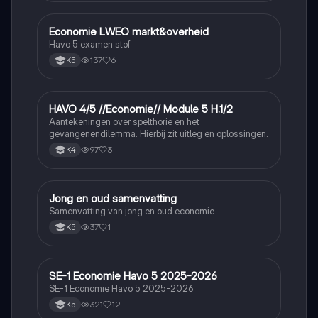
Economie LWEO markt&overheid
Economie
Havo 5 examen stof
137
6
K5
HAVO 4/5 //Economie// Module 5 H.1/2
Economie
Aantekeningen over spelthorie en het
gevangenendilemma. Hierbij zit uitleg en oplossingen.
97
3
K4
Jong en oud samenvatting
Economie
Samenvatting van jong en oud economie
37
1
K5
SE-1 Economie Havo 5 2025-2026
Economie
SE-1 Economie Havo 5 2025-2026
321
12
K5