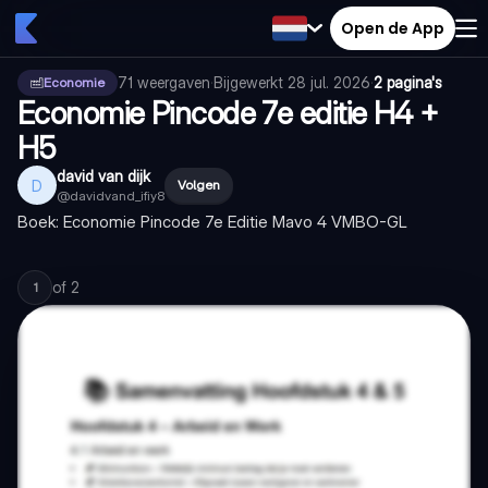
Open de App
71
weergaven
·
Bijgewerkt
28 jul. 2026
·
2 pagina's
Economie
Economie Pincode 7e editie H4 +
H5
david van dijk
D
Volgen
@
davidvand_ifiy8
Boek: Economie Pincode 7e Editie Mavo 4 VMBO-GL
of
2
1