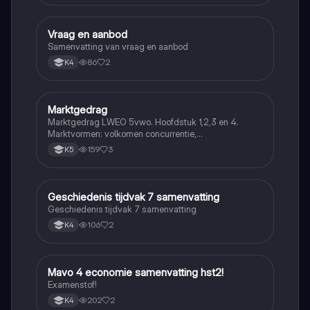
Vraag en aanbod
Economie
Samenvatting van vraag en aanbod
86
2
K4
Marktgedrag
Economie
Marktgedrag LWEO 5vwo. Hoofdstuk 1,2,3 en 4.
Marktvormen: volkomen concurrentie,
monopolistische concurrentie, oligopolie en monopolie
159
3
K5
Geschiedenis tijdvak 7 samenvatting
Economie
Geschiedenis tijdvak 7 samenvatting
106
2
K4
Mavo 4 economie samenvatting hst2!
Economie
Examenstof!
202
2
K4