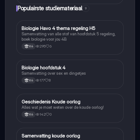
Populairste studiemateriaal
9
Biologie Havo 4 thema regeling H5
Biologie
Samenvatting van alle stof van hoofdstuk 5 regeling,
boek biologie voor jou 4B
295
6
K4
Biologie hoofdstuk 4
Biologie
Samenvatting over sex en dingetjes
177
8
K4
Geschiedenis Koude oorlog
Geschiedenis
Alles wat je moet weten over de koude oorlog!
142
0
K4
Samenvatting koude oorlog
Geschiedenis