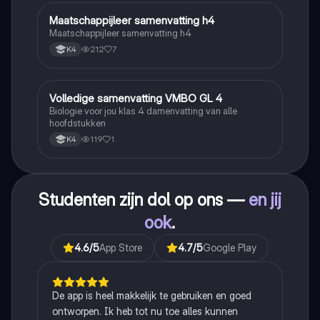
Maatschappijleer samenvatting h4
Maatschappijleer
Maatschappijleer samenvatting h4
212
7
K4
Volledige samenvatting VMBO GL 4
Biologie
Biologie voor jou klas 4 damenvatting van alle
hoofdstukken
119
1
K4
Studenten zijn dol op ons —
en jij
ook
.
4.6
/5
App Store
4.7
/5
Google Play
De app is heel makkelijk te gebruiken en goed
ontworpen. Ik heb tot nu toe alles kunnen