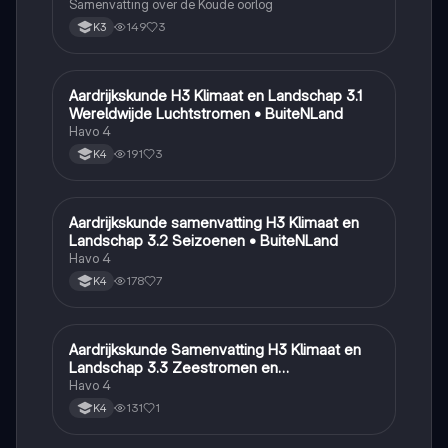
Samenvatting over de Koude oorlog
149
3
K3
Aardrijkskunde H3 Klimaat en Landschap 3.1
Aardrijkskunde
Wereldwijde Luchtstromen • BuiteNLand
Havo 4
191
3
K4
Aardrijkskunde samenvatting H3 Klimaat en
Aardrijkskunde
Landschap 3.2 Seizoenen • BuiteNLand
Havo 4
178
7
K4
Aardrijkskunde Samenvatting H3 Klimaat en
Aardrijkskunde
Landschap 3.3 Zeestromen en
Klimaatgebieden • BuiteNLand
Havo 4
131
1
K4