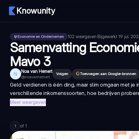
Knowunity
102
weergaven
·
Bijgewerkt
19 jul. 20
Economie en Ondernemen
Samenvatting Economie
Mavo 3
Noa van Hemert
N
Volgen
Toevoegen aan Google-bronnen
@
noavanhemert
Geld verdienen is één ding, maar slim omgaan met je in
verschillende inkomenssoorten, hoe bedrijven proberen
Meer weergeven
of
1
1