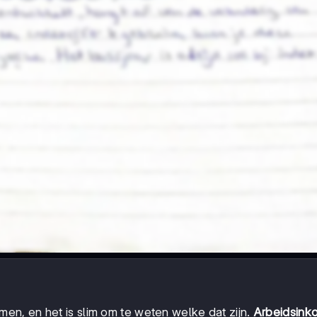
men, en het is slim om te weten welke dat zijn.
Arbeidsink