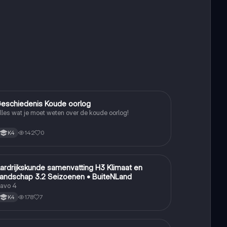
eschiedenis Koude oorlog
Geschiedenis
lles wat je moet weten over de koude oorlog!
142
0
K4
ardrijkskunde samenvatting H3 Klimaat en
Aardrijkskunde
andschap 3.2 Seizoenen • BuiteNLand
avo 4
178
7
K4