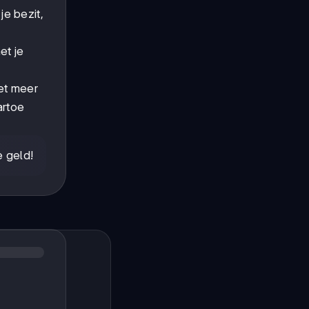
je bezit,
et je
iet meer
artoe
e geld!