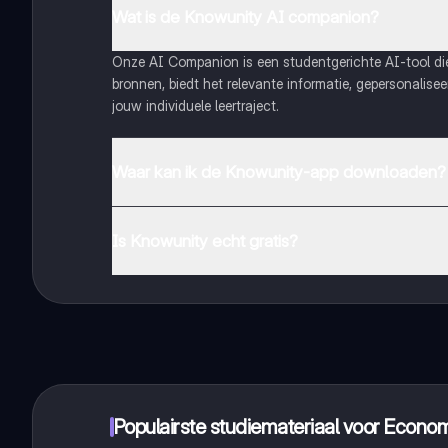
Wat is de Knowunity AI companion?
Onze AI Companion is een studentgerichte AI-tool d
bronnen, biedt het relevante informatie, gepersonalis
jouw individuele leertraject.
Waar kan ik de Knowunity-app downloaden?
Je kunt de app downloaden via Google Play Store en 
Is Knowunity echt gratis?
Dat klopt! Geniet van gratis toegang tot leerinhoud, 
handbereik!
Populairste studiemateriaal voor Econ