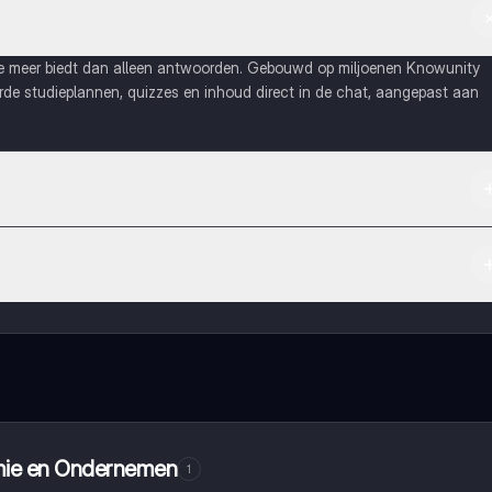
ie meer biedt dan alleen antwoorden. Gebouwd op miljoenen Knowunity
eerde studieplannen, quizzes en inhoud direct in de chat, aangepast aan
Apple App Store.
maak contact met medestudenten en krijg directe hulp. Alles binnen
omie en Ondernemen
1