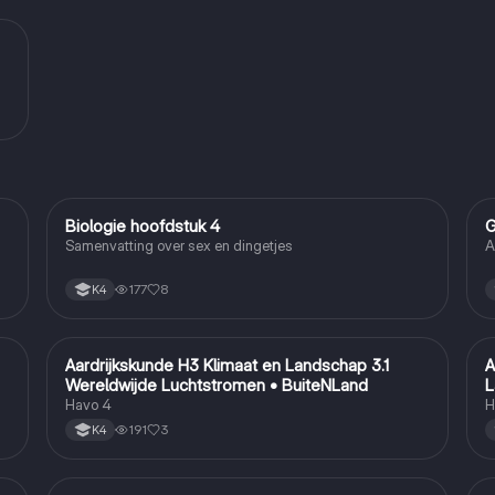
Biologie hoofdstuk 4
G
Biologie
Samenvatting over sex en dingetjes
A
177
8
K4
Aardrijkskunde H3 Klimaat en Landschap 3.1
A
Aardrijkskunde
Wereldwijde Luchtstromen • BuiteNLand
L
Havo 4
H
191
3
K4