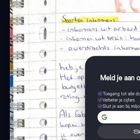
Meld je aan o
Toegang tot alle 
Verbeter je cijfers
Sluit je aan bij mil