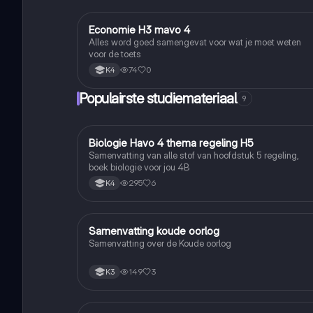
Economie H3 mavo 4
Economie en Ondernemen
Alles word goed samengevat voor wat je moet weten
voor de toets
74
0
K4
Populairste studiemateriaal
9
Biologie Havo 4 thema regeling H5
Biologie
Samenvatting van alle stof van hoofdstuk 5 regeling,
boek biologie voor jou 4B
295
6
K4
Samenvatting koude oorlog
Geschiedenis
Samenvatting over de Koude oorlog
149
3
K3