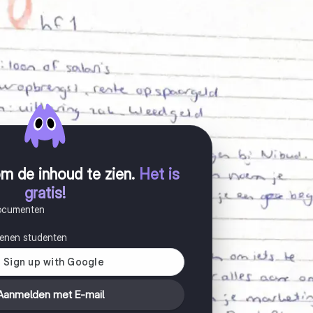
m de inhoud te zien
.
Het is
gratis!
documenten
joenen studenten
Aanmelden met E-mail