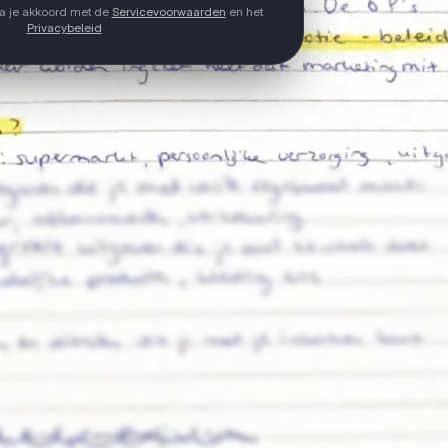
ga je akkoord met de
Servicevoorwaarden
en het
Privacybeleid