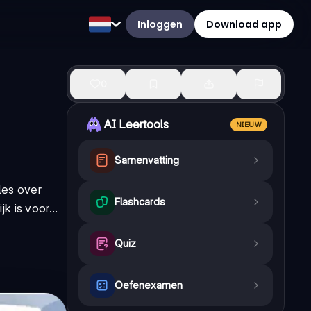
Inloggen
Download app
0
AI Leertools
NIEUW
Samenvatting
les over
Flashcards
 is voor...
Quiz
Oefenexamen