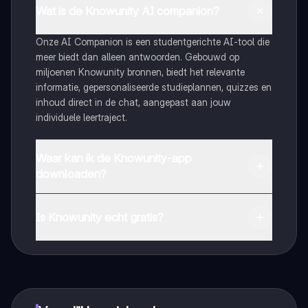
Wat is de Knowunity AI companion?
Onze AI Companion is een studentgerichte AI-tool die
meer biedt dan alleen antwoorden. Gebouwd op
miljoenen Knowunity bronnen, biedt het relevante
informatie, gepersonaliseerde studieplannen, quizzes en
inhoud direct in de chat, aangepast aan jouw
individuele leertraject.
Waar kan ik de Knowunity-app
downloaden?
Je kunt de app downloaden via Google Play Store en
Apple App Store.
Is Knowunity echt gratis?
Dat klopt! Geniet van gratis toegang tot leerinhoud,
maak contact met medestudenten en krijg directe hulp.
Alles binnen handbereik!