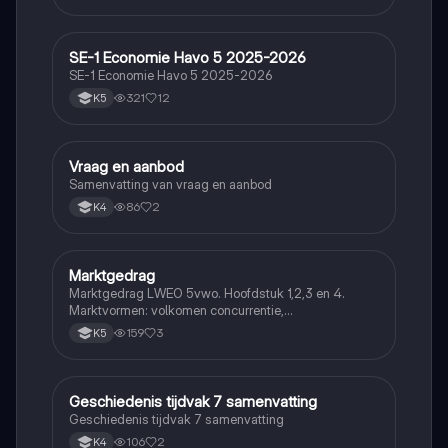
SE-1 Economie Havo 5 2025-2026
Economie
SE-1 Economie Havo 5 2025-2026
321
12
K5
Vraag en aanbod
Economie
Samenvatting van vraag en aanbod
86
2
K4
Marktgedrag
Economie
Marktgedrag LWEO 5vwo. Hoofdstuk 1,2,3 en 4.
Marktvormen: volkomen concurrentie,
monopolistische concurrentie, oligopolie en monopolie
159
3
K5
Geschiedenis tijdvak 7 samenvatting
Economie
Geschiedenis tijdvak 7 samenvatting
106
2
K4