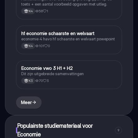
toets + een aantal voorbeeld opgaven met uitleg.
58
1
K4
h1 economie schaarste en welvaart
Economie
economie 4 havo h1 schaarste en welvaart powepoint
101
0
K4
Economie vwo 3 H1 + H2
Economie
Dit zijn uitgebreide samenvattingen
70
3
K3
Meer
Populairste studiemateriaal voor
9
Economie