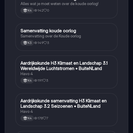
Alles wat je moet weten over de koude oorlog!
142
0
K4
Samenvatting koude oorlog
Geschiedenis
Samenvatting over de Koude oorlog
149
3
K3
Aardrijkskunde H3 Klimaat en Landschap 3.1
Aardrijkskunde
Wereldwijde Luchtstromen • BuiteNLand
Havo 4
191
3
K4
Aardrijkskunde samenvatting H3 Klimaat en
Aardrijkskunde
Landschap 3.2 Seizoenen • BuiteNLand
Havo 4
178
7
K4