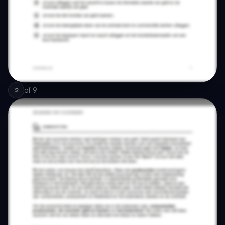
of
9
2