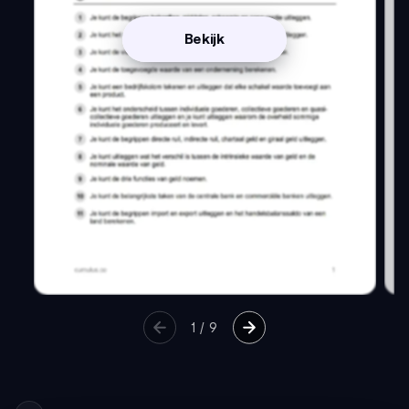
Bekijk
1
/
9