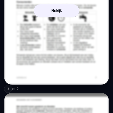
Bekijk
of
9
3