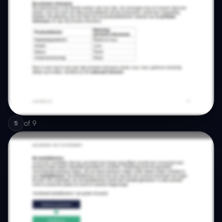
of
9
5