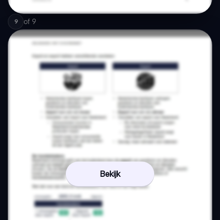
of
9
9
Bekijk