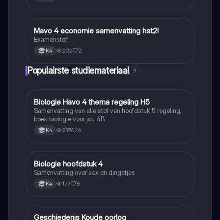
Mavo 4 economie samenvatting hst2!
Economie
Examenstof!
202
2
K4
Populairste studiemateriaal
9
Biologie Havo 4 thema regeling H5
Biologie
Samenvatting van alle stof van hoofdstuk 5 regeling,
boek biologie voor jou 4B
295
6
K4
Biologie hoofdstuk 4
Biologie
Samenvatting over sex en dingetjes
177
8
K4
Geschiedenis Koude oorlog
Geschiedenis