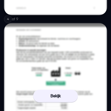
of
9
4
Bekijk