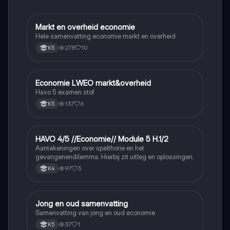
Markt en overheid economie
Economie
Hele samenvatting economie markt en overheid
278
10
K5
Economie LWEO markt&overheid
Economie
Havo 5 examen stof
137
6
K5
HAVO 4/5 //Economie// Module 5 H.1/2
Economie
Aantekeningen over spelthorie en het
gevangenendilemma. Hierbij zit uitleg en oplossingen.
97
3
K4
Jong en oud samenvatting
Economie
Samenvatting van jong en oud economie
37
1
K5