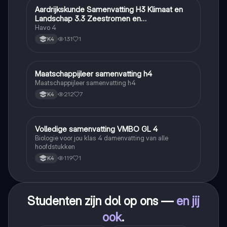
Aardrijkskunde Samenvatting H3 Klimaat en
Aardrijkskunde
Landschap 3.3 Zeestromen en
Klimaatgebieden • BuiteNLand
Havo 4
131
1
K4
Maatschappijleer samenvatting h4
Maatschappijleer
Maatschappijleer samenvatting h4
212
7
K4
Volledige samenvatting VMBO GL 4
Biologie
Biologie voor jou klas 4 damenvatting van alle
hoofdstukken
119
1
K4
Studenten zijn dol op ons —
en jij
ook
.