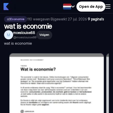
Open de App
110
weergaven
·
Bijgewerkt
27 jul. 2026
·
9 pagina's
Economie
wat is economie
moeslouise88
M
Volgen
@
moeslouise88
wat is economie