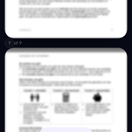
of
9
7