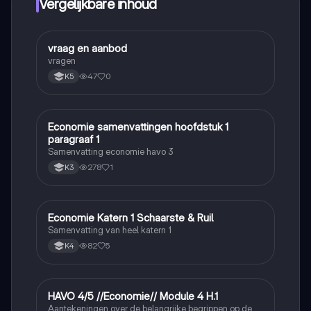
Vergelijkbare inhoud
vraag en aanbod
Economie
vragen
47
0
K5
Economie samenvattingen hoofdstuk 1
Economie
paragraaf 1
Samenvatting economie havo 3
278
1
K3
Economie Katern 1 Schaarste & Ruil
Economie
Samenvatting van heel katern 1
82
5
K4
HAVO 4/5 //Economie// Module 4 H.1
Economie
Aantekeningen over de belangrijke begrippen op de