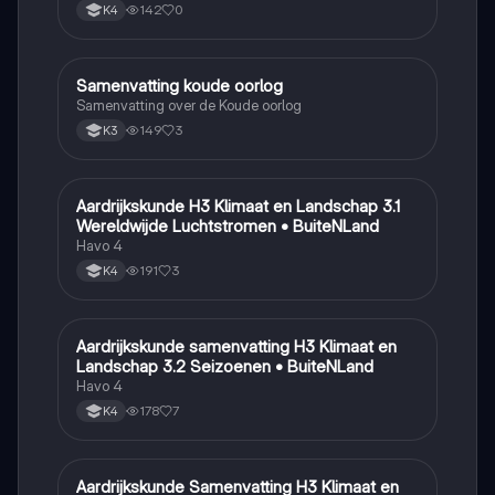
142
0
K4
Samenvatting koude oorlog
Geschiedenis
Samenvatting over de Koude oorlog
149
3
K3
Aardrijkskunde H3 Klimaat en Landschap 3.1
Aardrijkskunde
Wereldwijde Luchtstromen • BuiteNLand
Havo 4
191
3
K4
Aardrijkskunde samenvatting H3 Klimaat en
Aardrijkskunde
Landschap 3.2 Seizoenen • BuiteNLand
Havo 4
178
7
K4
Aardrijkskunde Samenvatting H3 Klimaat en
Aardrijkskunde