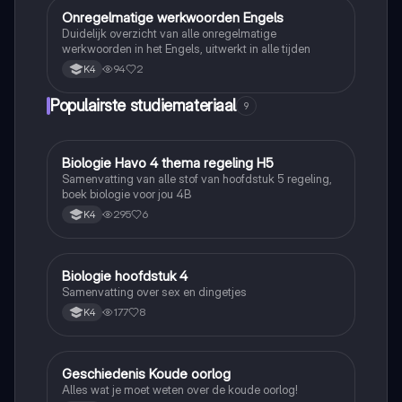
Onregelmatige werkwoorden Engels
Engels
Duidelijk overzicht van alle onregelmatige
werkwoorden in het Engels, uitwerkt in alle tijden
94
2
K4
Populairste studiemateriaal
9
Biologie Havo 4 thema regeling H5
Biologie
Samenvatting van alle stof van hoofdstuk 5 regeling,
boek biologie voor jou 4B
295
6
K4
Biologie hoofdstuk 4
Biologie
Samenvatting over sex en dingetjes
177
8
K4
Geschiedenis Koude oorlog
Geschiedenis
Alles wat je moet weten over de koude oorlog!