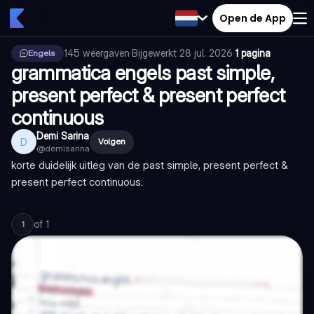
Open de App
145
weergaven
·
Bijgewerkt
28 jul. 2026
·
1 pagina
Engels
grammatica engels past simple,
present perfect & present perfect
continuous
Demi Sarina
D
Volgen
@
demisarina
korte duidelijk uitleg van de past simple, present perfect &
present perfect continuous.
of
1
1