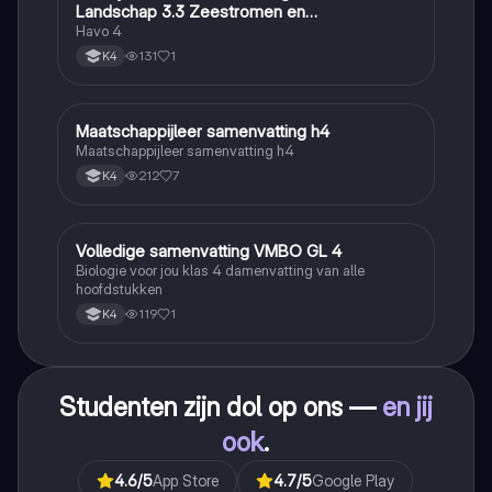
Landschap 3.3 Zeestromen en
Klimaatgebieden • BuiteNLand
Havo 4
131
1
K4
Maatschappijleer samenvatting h4
Maatschappijleer
Maatschappijleer samenvatting h4
212
7
K4
Volledige samenvatting VMBO GL 4
Biologie
Biologie voor jou klas 4 damenvatting van alle
hoofdstukken
119
1
K4
Studenten zijn dol op ons —
en jij
ook
.
4.6
/5
App Store
4.7
/5
Google Play