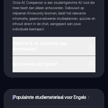
Onze AI Companion is een studentgerichte AI-tool die
meer biedt dan alleen antwoorden. Gebouwd op
miljoenen Knowunity bronnen, biedt het relevante
informatie, gepersonaliseerde studieplannen, quizzes en
inhoud direct in de chat, aangepast aan jouw
individuele leertraject.
Waar kan ik de Knowunity-app
downloaden?
Je kunt de app downloaden via Google Play Store en
Apple App Store.
Is Knowunity echt gratis?
Dat klopt! Geniet van gratis toegang tot leerinhoud,
maak contact met medestudenten en krijg directe hulp.
Alles binnen handbereik!
Populairste studiemateriaal voor Engels
1