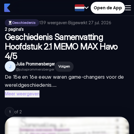
Open de App
139
weergaven
·
Bijgewerkt
27 jul. 2026
·
Geschiedenis
2 pagina's
Geschiedenis Samenvatting
Hoofdstuk 2.1 MEMO MAX Havo
4/5
Julia Prommersberger
J
Volgen
@
juliaprommersberger
De 15e en 16e eeuw waren game-changers voor de
wereldgeschiedenis....
Meer weergeven
of
2
1