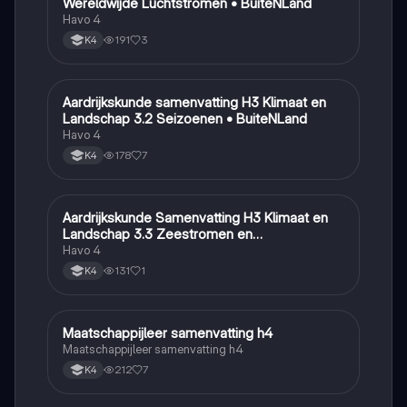
Wereldwijde Luchtstromen • BuiteNLand
Havo 4
191
3
K4
Aardrijkskunde samenvatting H3 Klimaat en
Aardrijkskunde
Landschap 3.2 Seizoenen • BuiteNLand
Havo 4
178
7
K4
Aardrijkskunde Samenvatting H3 Klimaat en
Aardrijkskunde
Landschap 3.3 Zeestromen en
Klimaatgebieden • BuiteNLand
Havo 4
131
1
K4
Maatschappijleer samenvatting h4
Maatschappijleer
Maatschappijleer samenvatting h4
212
7
K4