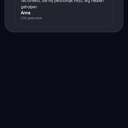
factsheets, die mij persoonlijk HEEL erg hebben
geholpen.
Anna
iOS gebruiker