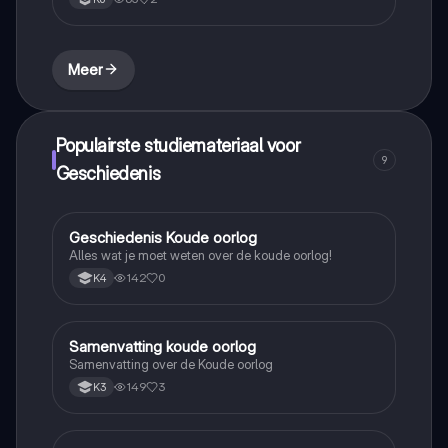
Meer
Populairste studiemateriaal voor
9
Geschiedenis
Geschiedenis Koude oorlog
Geschiedenis
Alles wat je moet weten over de koude oorlog!
142
0
K4
Samenvatting koude oorlog
Geschiedenis
Samenvatting over de Koude oorlog
149
3
K3