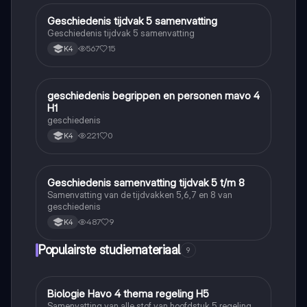
Geschiedenis tijdvak 5 samenvatting
Geschiedenis
Geschiedenis tijdvak 5 samenvatting
567
15
K4
geschiedenis begrippen en personen mavo 4
Geschiedenis
H1
geschiedenis
221
0
K4
Geschiedenis samenvatting tijdvak 5 t/m 8
Geschiedenis
Samenvatting van de tijdvakken 5,6,7 en 8 van
geschiedenis
487
9
K4
Populairste studiemateriaal
9
Biologie Havo 4 thema regeling H5
Biologie
Samenvatting van alle stof van hoofdstuk 5 regeling,