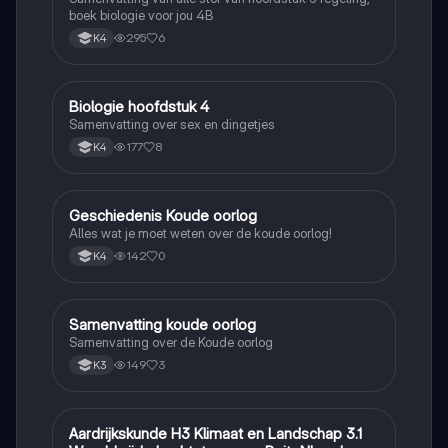
boek biologie voor jou 4B
295
6
K4
Biologie hoofdstuk 4
Biologie
Samenvatting over sex en dingetjes
177
8
K4
Geschiedenis Koude oorlog
Geschiedenis
Alles wat je moet weten over de koude oorlog!
142
0
K4
Samenvatting koude oorlog
Geschiedenis
Samenvatting over de Koude oorlog
149
3
K3
Aardrijkskunde H3 Klimaat en Landschap 3.1
Aardrijkskunde