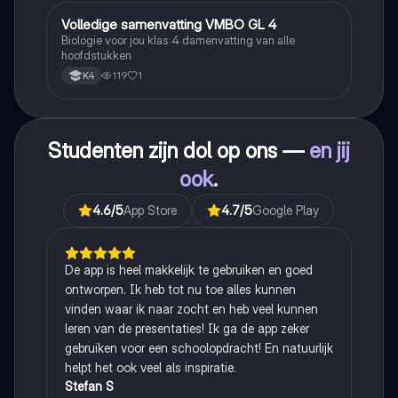
Volledige samenvatting VMBO GL 4
Biologie
Biologie voor jou klas 4 damenvatting van alle
hoofdstukken
119
1
K4
Studenten zijn dol op ons —
en jij
ook
.
4.6
/5
App Store
4.7
/5
Google Play
De app is heel makkelijk te gebruiken en goed
ontworpen. Ik heb tot nu toe alles kunnen
vinden waar ik naar zocht en heb veel kunnen
leren van de presentaties! Ik ga de app zeker
gebruiken voor een schoolopdracht! En natuurlijk
helpt het ook veel als inspiratie.
Stefan S