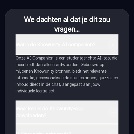
We dachten al dat je dit zou
vragen...
Wat is de Knowunity AI companion?
Onze AI Companion is een studentgerichte AI-tool die
meer biedt dan alleen antwoorden. Gebouwd op
miljoenen Knowunity bronnen, biedt het relevante
informatie, gepersonaliseerde studieplannen, quizzes en
inhoud direct in de chat, aangepast aan jouw
individuele leertraject.
Waar kan ik de Knowunity-app
downloaden?
Je kunt de app downloaden via Google Play Store en
Apple App Store.