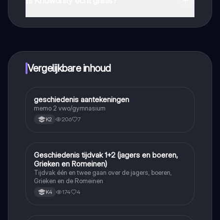
Is Knowunity echt gratis?
Dat klopt! Geniet van gratis toegang tot leerinhoud,
maak contact met medestudenten en krijg directe hulp.
Alles binnen handbereik!
Vergelijkbare inhoud
geschiedenis aantekeningen
Geschiedenis
memo 2 vwo/gymnasium
206
7
K2
Geschiedenis tijdvak 1+2 (jagers en boeren,
Geschiedenis
Grieken en Romeinen)
Tijdvak één en twee gaan over de jagers, boeren,
Grieken en de Romeinen
174
4
K4