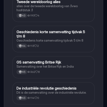
Tweede wereldoorlog alles
Geschiedenis
alles over de tweede wereldoorlog van 3vwo
hoofdstuk 3
193
4
K3
Geschiedenis korte samenvatting tijdvak 5
Geschiedenis
t/m 8
Geschiedenis korte samenvatting tijdvak 5 t/m 8
113
2
K4
GS samenvatting Britse Rijk
Geschiedenis
Samenvatting over het Britse Rijk en India
362
8
K5
De industriële revolutie geschiedenis
Geschiedenis
Dit is de samenvatting over de industriële revolutie.
114
0
K3