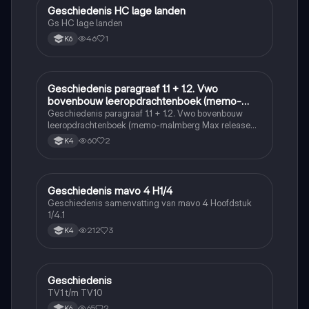
Geschiedenis HC lage landen
Geschiedenis
Gs HC lage landen
46
1
K6
Geschiedenis paragraaf 1.1 + 1.2. Vwo
Geschiedenis
bovenbouw leeropdrachtenboek (memo-
malmberg Max release 6.0)
Geschiedenis paragraaf 1.1 + 1.2. Vwo bovenbouw
leeropdrachtenboek (memo-malmberg Max release
6.0)
60
2
K4
Geschiedenis mavo 4 H1/4
Geschiedenis
Geschiedenis samenvatting van mavo 4 Hoofdstuk
1/4.1
212
3
K4
Geschiedenis
Geschiedenis
TV1 t/m TV10
65
2
K6