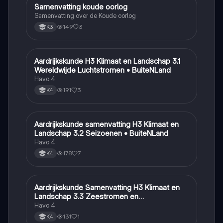
Samenvatting koude oorlog
Geschiedenis
Samenvatting over de Koude oorlog
149
3
K3
Aardrijkskunde H3 Klimaat en Landschap 3.1
Aardrijkskunde
Wereldwijde Luchtstromen • BuiteNLand
Havo 4
191
3
K4
Aardrijkskunde samenvatting H3 Klimaat en
Aardrijkskunde
Landschap 3.2 Seizoenen • BuiteNLand
Havo 4
178
7
K4
Aardrijkskunde Samenvatting H3 Klimaat en
Aardrijkskunde
Landschap 3.3 Zeestromen en
Klimaatgebieden • BuiteNLand
Havo 4
131
1
K4