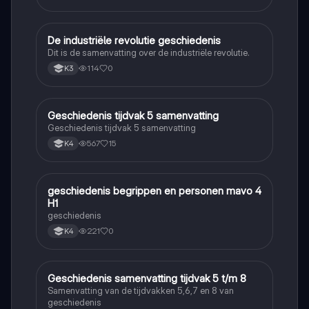
De industriële revolutie geschiedenis
Geschiedenis
Dit is de samenvatting over de industriële revolutie.
114
0
K3
Geschiedenis tijdvak 5 samenvatting
Geschiedenis
Geschiedenis tijdvak 5 samenvatting
567
15
K4
geschiedenis begrippen en personen mavo 4
Geschiedenis
H1
geschiedenis
221
0
K4
Geschiedenis samenvatting tijdvak 5 t/m 8
Geschiedenis
Samenvatting van de tijdvakken 5,6,7 en 8 van
geschiedenis