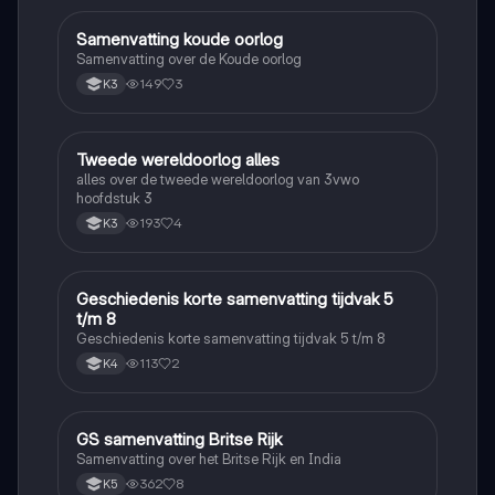
Samenvatting koude oorlog
Geschiedenis
Samenvatting over de Koude oorlog
149
3
K3
Tweede wereldoorlog alles
Geschiedenis
alles over de tweede wereldoorlog van 3vwo
hoofdstuk 3
193
4
K3
Geschiedenis korte samenvatting tijdvak 5
Geschiedenis
t/m 8
Geschiedenis korte samenvatting tijdvak 5 t/m 8
113
2
K4
GS samenvatting Britse Rijk
Geschiedenis
Samenvatting over het Britse Rijk en India
362
8
K5