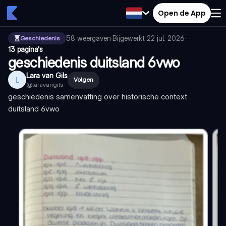
Open de App
58
weergaven
·
Bijgewerkt
22 jul. 2026
·
Geschiedenis
13 pagina's
geschiedenis duitsland 6vwo
Lara van Gils
L
Volgen
@
laravangils
geschiedenis samenvatting over historische context
duitsland 6vwo