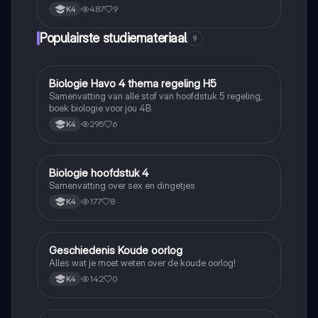
487
9
K4
Populairste studiemateriaal
9
Biologie Havo 4 thema regeling H5
Biologie
Samenvatting van alle stof van hoofdstuk 5 regeling,
boek biologie voor jou 4B
295
6
K4
Biologie hoofdstuk 4
Biologie
Samenvatting over sex en dingetjes
177
8
K4
Geschiedenis Koude oorlog
Geschiedenis
Alles wat je moet weten over de koude oorlog!
142
0
K4