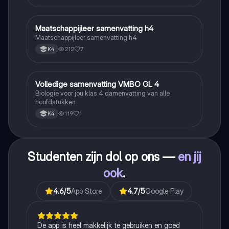
Maatschappijleer samenvatting h4
Maatschappijleer
Maatschappijleer samenvatting h4
212
7
K4
Volledige samenvatting VMBO GL 4
Biologie
Biologie voor jou klas 4 damenvatting van alle
hoofdstukken
119
1
K4
Studenten zijn dol op ons —
en jij
ook
.
4.6
/5
App Store
4.7
/5
Google Play
De app is heel makkelijk te gebruiken en goed