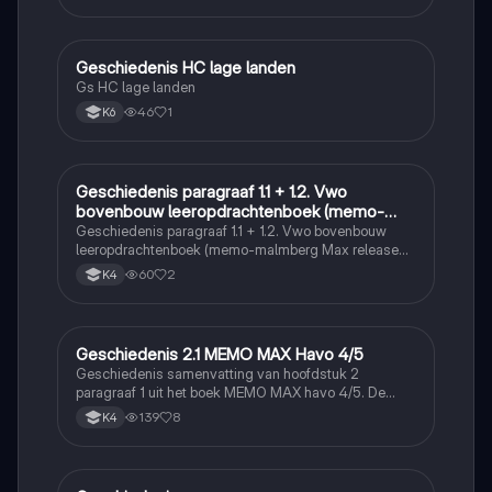
Geschiedenis HC lage landen
Geschiedenis
Gs HC lage landen
46
1
K6
Geschiedenis paragraaf 1.1 + 1.2. Vwo
Geschiedenis
bovenbouw leeropdrachtenboek (memo-
malmberg Max release 6.0)
Geschiedenis paragraaf 1.1 + 1.2. Vwo bovenbouw
leeropdrachtenboek (memo-malmberg Max release
6.0)
60
2
K4
Geschiedenis 2.1 MEMO MAX Havo 4/5
Geschiedenis
Geschiedenis samenvatting van hoofdstuk 2
paragraaf 1 uit het boek MEMO MAX havo 4/5. De
dingen waar en sterretje voorstaan zijn handig om
139
8
K4
extra door te nemen (zijn de leerdoelen). De
samenvatting is inclusief begrippen.