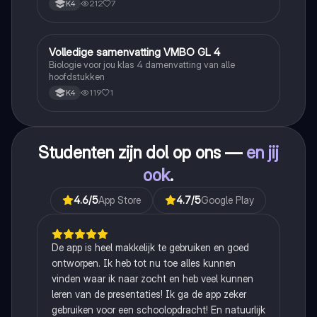
212
7
K4
Volledige samenvatting VMBO GL 4
Biologie
Biologie voor jou klas 4 damenvatting van alle
hoofdstukken
119
1
K4
Studenten zijn dol op ons —
en jij
ook
.
4.6
/5
App Store
4.7
/5
Google Play
De app is heel makkelijk te gebruiken en goed
ontworpen. Ik heb tot nu toe alles kunnen
vinden waar ik naar zocht en heb veel kunnen
leren van de presentaties! Ik ga de app zeker
gebruiken voor een schoolopdracht! En natuurlijk