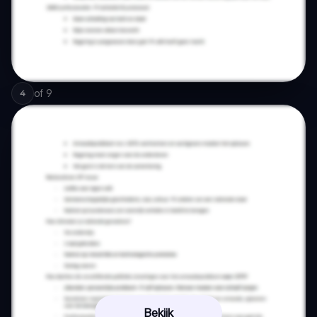
of
9
4
Bekijk