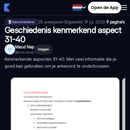
Open de App
25
weergaven
·
Bijgewerkt
19 jul. 2026
·
9 pagina's
Geschiedenis
Geschiedenis kenmerkend aspect
31-40
Maud Nap
M
Volgen
@
maudnap
Kenmerkende aspecten 31-40. Met veel informatie die je
goed kan gebruiken om je antwoord te onderbouwen.