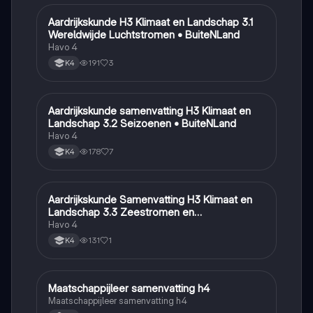
Aardrijkskunde H3 Klimaat en Landschap 3.1
Aardrijkskunde
Wereldwijde Luchtstromen • BuiteNLand
Havo 4
191
3
K4
Aardrijkskunde samenvatting H3 Klimaat en
Aardrijkskunde
Landschap 3.2 Seizoenen • BuiteNLand
Havo 4
178
7
K4
Aardrijkskunde Samenvatting H3 Klimaat en
Aardrijkskunde
Landschap 3.3 Zeestromen en
Klimaatgebieden • BuiteNLand
Havo 4
131
1
K4
Maatschappijleer samenvatting h4
Maatschappijleer
Maatschappijleer samenvatting h4