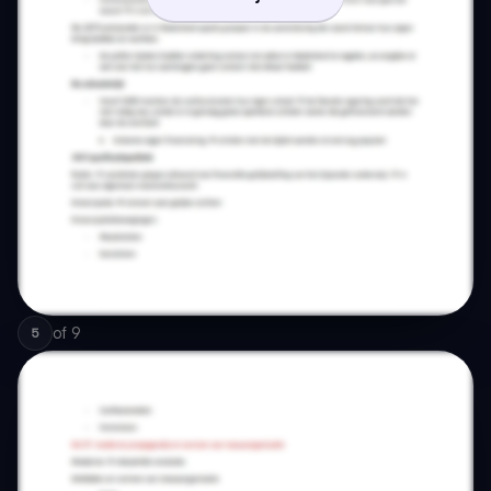
of
9
5