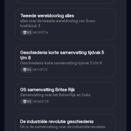
Tweede wereldoorlog alles
Geschiedenis
alles over de tweede wereldoorlog van 3vwo
hoofdstuk 3
193
4
K3
Geschiedenis korte samenvatting tijdvak 5
Geschiedenis
t/m 8
Geschiedenis korte samenvatting tijdvak 5 t/m 8
113
2
K4
GS samenvatting Britse Rijk
Geschiedenis
Samenvatting over het Britse Rijk en India
362
8
K5
De industriële revolutie geschiedenis
Geschiedenis
Dit is de samenvatting over de industriële revolutie.