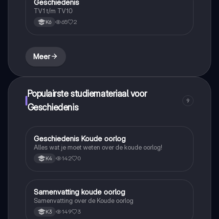
Geschiedenis
Geschiedenis
TV1 t/m TV10
65
2
K6
Meer
Populairste studiemateriaal voor
9
Geschiedenis
Geschiedenis Koude oorlog
Geschiedenis
Alles wat je moet weten over de koude oorlog!
142
0
K4
Samenvatting koude oorlog
Geschiedenis
Samenvatting over de Koude oorlog
149
3
K3