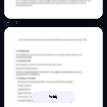
of
9
9
Bekijk