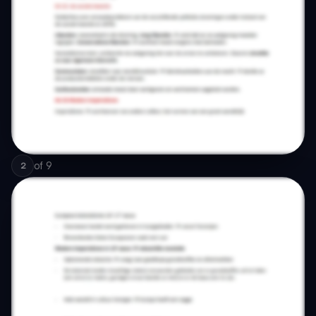
of
9
2