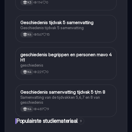
114
0
K3
Geschiedenis tijdvak 5 samenvatting
Geschiedenis
Geschiedenis tijdvak 5 samenvatting
567
15
K4
geschiedenis begrippen en personen mavo 4
Geschiedenis
H1
geschiedenis
221
0
K4
Geschiedenis samenvatting tijdvak 5 t/m 8
Geschiedenis
Samenvatting van de tijdvakken 5,6,7 en 8 van
geschiedenis
487
9
K4
Populairste studiemateriaal
9