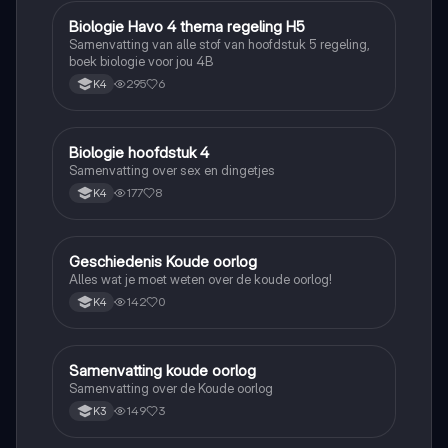
Biologie Havo 4 thema regeling H5
Biologie
Samenvatting van alle stof van hoofdstuk 5 regeling,
boek biologie voor jou 4B
295
6
K4
Biologie hoofdstuk 4
Biologie
Samenvatting over sex en dingetjes
177
8
K4
Geschiedenis Koude oorlog
Geschiedenis
Alles wat je moet weten over de koude oorlog!
142
0
K4
Samenvatting koude oorlog
Geschiedenis
Samenvatting over de Koude oorlog
149
3
K3