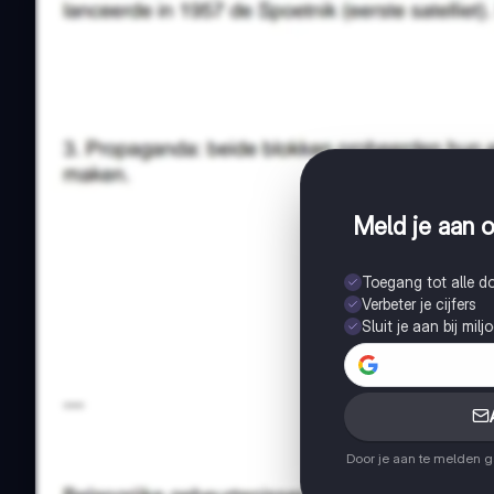
Meld je aan o
Toegang tot alle 
Verbeter je cijfers
Sluit je aan bij mil
Door je aan te melden 