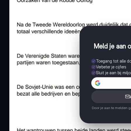
Meld je aan o
Toegang tot alle 
Verbeter je cijfers
Sluit je aan bij mil
Door je aan te melden 