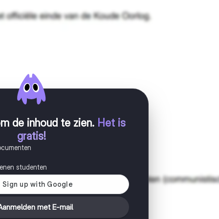
m de inhoud te zien
.
Het is
gratis!
documenten
joenen studenten
Aanmelden met E-mail