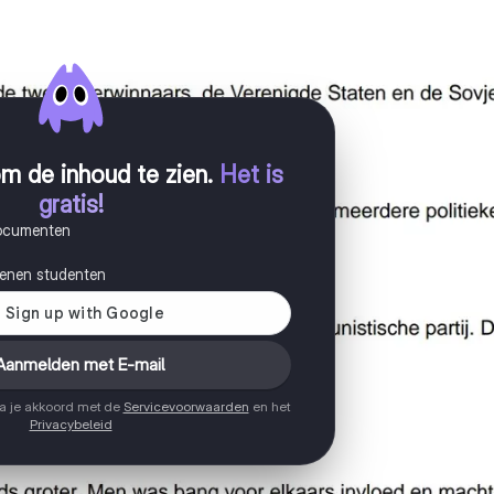
m de inhoud te zien
.
Het is
gratis!
documenten
joenen studenten
Aanmelden met E-mail
ga je akkoord met de
Servicevoorwaarden
en het
Privacybeleid