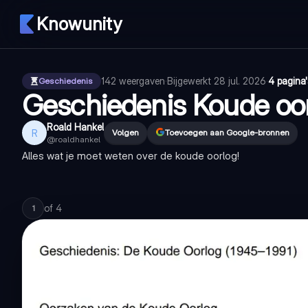
Knowunity
142
weergaven
·
Bijgewerkt
28 jul. 2026
·
4 pagina'
Geschiedenis
Geschiedenis Koude oo
Roald Hankel
R
Volgen
Toevoegen aan Google-bronnen
@
roaldhankel
Alles wat je moet weten over de koude oorlog!
of
4
1