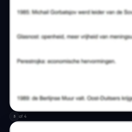
of
4
3