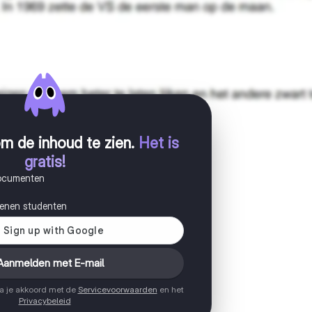
m de inhoud te zien
.
Het is
gratis!
documenten
joenen studenten
Aanmelden met E-mail
ga je akkoord met de
Servicevoorwaarden
en het
Privacybeleid