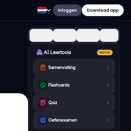
Inloggen
Download app
0
AI Leertools
NIEUW
Samenvatting
Flashcards
Quiz
Oefenexamen