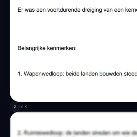
of
4
2