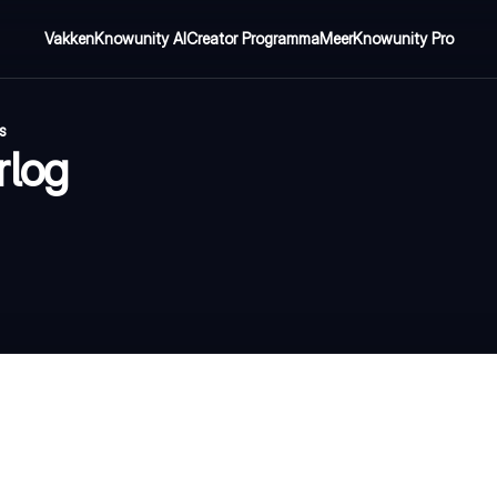
Vakken
Knowunity AI
Creator Programma
Meer
Knowunity Pro
s
rlog