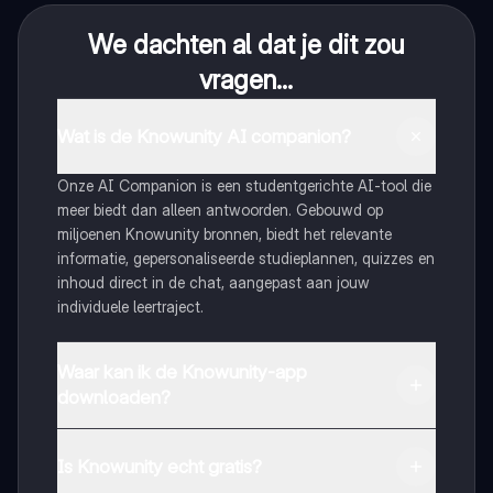
We dachten al dat je dit zou
vragen...
Wat is de Knowunity AI companion?
Onze AI Companion is een studentgerichte AI-tool die
meer biedt dan alleen antwoorden. Gebouwd op
miljoenen Knowunity bronnen, biedt het relevante
informatie, gepersonaliseerde studieplannen, quizzes en
inhoud direct in de chat, aangepast aan jouw
individuele leertraject.
Waar kan ik de Knowunity-app
downloaden?
Je kunt de app downloaden via Google Play Store en
Apple App Store.
Is Knowunity echt gratis?