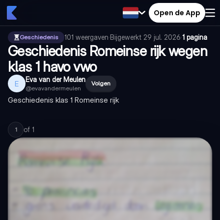
Open de App
101
weergaven
·
Bijgewerkt
29 jul. 2026
·
1 pagina
Geschiedenis
Geschiedenis Romeinse rijk wegen
klas 1 havo vwo
Eva van der Meulen
E
Volgen
@
evavandermeulen
Geschiedenis klas 1 Romeinse rijk
of
1
1