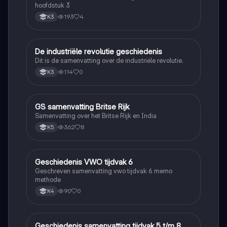
hoofdstuk 3
193
4
K3
De industriële revolutie geschiedenis
Geschiedenis
Dit is de samenvatting over de industriële revolutie.
114
0
K3
GS samenvatting Britse Rijk
Geschiedenis
Samenvatting over het Britse Rijk en India
362
8
K5
Geschiedenis VWO tijdvak 6
Geschiedenis
Geschreven samenvatting vwo tijdvak 6 memo
methode
90
0
K4
Geschiedenis samenvatting tijdvak 5 t/m 8
Geschiedenis