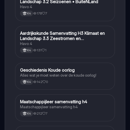
Landschap 3.2 Seizoenen • BuiteNLand
Havo 4
178
7
K4
Aardrijkskunde Samenvatting H3 Klimaat en
Aardrijkskunde
Landschap 3.3 Zeestromen en
Klimaatgebieden • BuiteNLand
Havo 4
131
1
K4
Geschiedenis Koude oorlog
Geschiedenis
Alles wat je moet weten over de koude oorlog!
142
0
K4
Maatschappijleer samenvatting h4
Maatschappijleer
Maatschappijleer samenvatting h4
212
7
K4