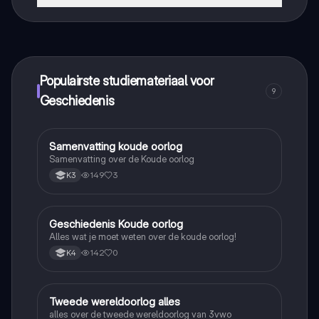
Dat klopt! Geniet van gratis toegang tot leerinhoud,
maak contact met medestudenten en krijg directe hulp.
Alles binnen handbereik!
Populairste studiemateriaal voor
9
Geschiedenis
Samenvatting koude oorlog
Geschiedenis
Samenvatting over de Koude oorlog
149
3
K3
Geschiedenis Koude oorlog
Geschiedenis
Alles wat je moet weten over de koude oorlog!
142
0
K4
Tweede wereldoorlog alles
Geschiedenis
alles over de tweede wereldoorlog van 3vwo