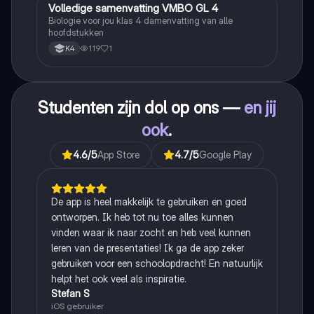
Volledige samenvatting VMBO GL 4
Biologie
Biologie voor jou klas 4 damenvatting van alle
hoofdstukken
119
1
K4
Studenten zijn dol op ons —
en jij
ook
.
4.6
/5
App Store
4.7
/5
Google Play
De app is heel makkelijk te gebruiken en goed
ontworpen. Ik heb tot nu toe alles kunnen
vinden waar ik naar zocht en heb veel kunnen
leren van de presentaties! Ik ga de app zeker
gebruiken voor een schoolopdracht! En natuurlijk
helpt het ook veel als inspiratie.
Stefan S
iOS gebruiker