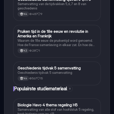
Samenvatting van de tijdvakken 5,6,7 en 8 van
geschiedenis
487
9
K4
Pruiken tijd in de 18e eeuw en revolutie in
Geschiedenis
Amerika en Frankrijk
Waarom de 18e eeuw de pruikentijd word genoemd.
Hoe de Franse samenleving in elkaar zat. En hoe de
Amerikaanse en Franse revolutie ging.
28
1
K3
Geschiedenis tijdvak 5 samenvatting
Geschiedenis
Geschiedenis tijdvak 5 samenvatting
567
15
K4
Populairste studiemateriaal
9
Biologie Havo 4 thema regeling H5
Biologie
Samenvatting van alle stof van hoofdstuk 5 regeling,
boek biologie voor jou 4B