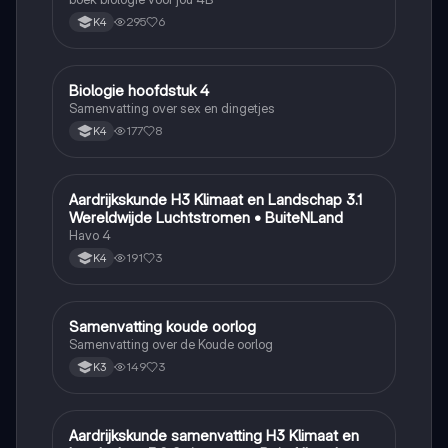
295
6
K4
Biologie hoofdstuk 4
Biologie
Samenvatting over sex en dingetjes
177
8
K4
Aardrijkskunde H3 Klimaat en Landschap 3.1
Aardrijkskunde
Wereldwijde Luchtstromen • BuiteNLand
Havo 4
191
3
K4
Samenvatting koude oorlog
Geschiedenis
Samenvatting over de Koude oorlog
149
3
K3
Aardrijkskunde samenvatting H3 Klimaat en
Aardrijkskunde