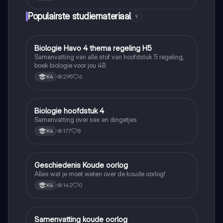
Populairste studiemateriaal
9
Biologie Havo 4 thema regeling H5
Biologie
Samenvatting van alle stof van hoofdstuk 5 regeling,
boek biologie voor jou 4B
295
6
K4
Biologie hoofdstuk 4
Biologie
Samenvatting over sex en dingetjes
177
8
K4
Geschiedenis Koude oorlog
Geschiedenis
Alles wat je moet weten over de koude oorlog!
142
0
K4
Samenvatting koude oorlog
Geschiedenis