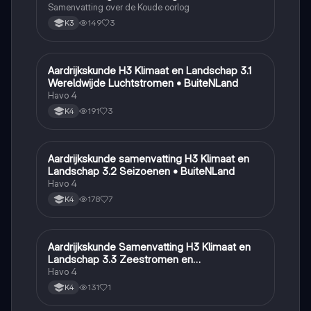
Samenvatting over de Koude oorlog
149
3
K3
Aardrijkskunde H3 Klimaat en Landschap 3.1
Aardrijkskunde
Wereldwijde Luchtstromen • BuiteNLand
Havo 4
191
3
K4
Aardrijkskunde samenvatting H3 Klimaat en
Aardrijkskunde
Landschap 3.2 Seizoenen • BuiteNLand
Havo 4
178
7
K4
Aardrijkskunde Samenvatting H3 Klimaat en
Aardrijkskunde
Landschap 3.3 Zeestromen en
Klimaatgebieden • BuiteNLand
Havo 4
131
1
K4