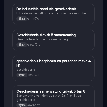
De industriële revolutie geschiedenis
Geschiedenis
Dit is de samenvatting over de industriële revolutie.
114
0
K3
Geschiedenis tijdvak 5 samenvatting
Geschiedenis
Geschiedenis tijdvak 5 samenvatting
567
15
K4
geschiedenis begrippen en personen mavo 4
Geschiedenis
H1
geschiedenis
221
0
K4
Geschiedenis samenvatting tijdvak 5 t/m 8
Geschiedenis
Samenvatting van de tijdvakken 5,6,7 en 8 van
geschiedenis
487
9
K4