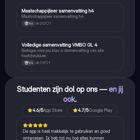
Maatschappijleer samenvatting h4
Maatschappijleer
Maatschappijleer samenvatting h4
212
7
K4
Volledige samenvatting VMBO GL 4
Biologie
Biologie voor jou klas 4 damenvatting van alle
hoofdstukken
119
1
K4
Studenten zijn dol op ons —
en jij
ook
.
4.6
/5
App Store
4.7
/5
Google Play
De app is heel makkelijk te gebruiken en goed
ontworpen. Ik heb tot nu toe alles kunnen