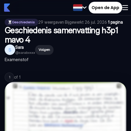
Open de App
29
weergaven
·
Bijgewerkt
26 jul. 2026
·
1 pagina
Geschiedenis
Geschiedenis samenvatting h3p1
mavo 4
Sara
S
Volgen
@
sarabvxxx
Examenstof
of
1
1