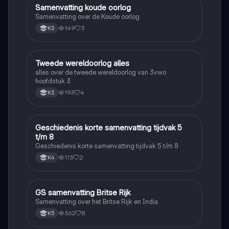
Samenvatting koude oorlog
Geschiedenis
Samenvatting over de Koude oorlog
149
3
K3
Tweede wereldoorlog alles
Geschiedenis
alles over de tweede wereldoorlog van 3vwo
hoofdstuk 3
193
4
K3
Geschiedenis korte samenvatting tijdvak 5
Geschiedenis
t/m 8
Geschiedenis korte samenvatting tijdvak 5 t/m 8
113
2
K4
GS samenvatting Britse Rijk
Geschiedenis
Samenvatting over het Britse Rijk en India
362
8
K5