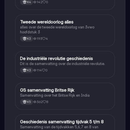
142
0
K4
Tweede wereldoorlog alles
Geschiedenis
alles over de tweede wereldoorlog van 3vwo
hoofdstuk 3
193
4
K3
De industriële revolutie geschiedenis
Geschiedenis
Dit is de samenvatting over de industriële revolutie.
114
0
K3
GS samenvatting Britse Rijk
Geschiedenis
Samenvatting over het Britse Rijk en India
362
8
K5
Geschiedenis samenvatting tijdvak 5 t/m 8
Geschiedenis
Samenvatting van de tijdvakken 5,6,7 en 8 van