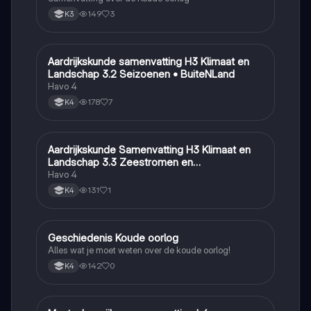
149
3
K3
Aardrijkskunde samenvatting H3 Klimaat en
Aardrijkskunde
Landschap 3.2 Seizoenen • BuiteNLand
Havo 4
178
7
K4
Aardrijkskunde Samenvatting H3 Klimaat en
Aardrijkskunde
Landschap 3.3 Zeestromen en
Klimaatgebieden • BuiteNLand
Havo 4
131
1
K4
Geschiedenis Koude oorlog
Geschiedenis
Alles wat je moet weten over de koude oorlog!
142
0
K4