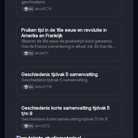
geschiedenis
487
9
K4
Pruiken tijd in de 18e eeuw en revolutie in
Geschiedenis
Amerika en Frankrijk
Waarom de 18e eeuw de pruikentijd word genoemd.
Hoe de Franse samenleving in elkaar zat. En hoe de
Amerikaanse en Franse revolutie ging.
28
1
K3
Geschiedenis tijdvak 5 samenvatting
Geschiedenis
Geschiedenis tijdvak 5 samenvatting
567
15
K4
Geschiedenis korte samenvatting tijdvak 5
Geschiedenis
t/m 8
Geschiedenis korte samenvatting tijdvak 5 t/m 8
113
2
K4