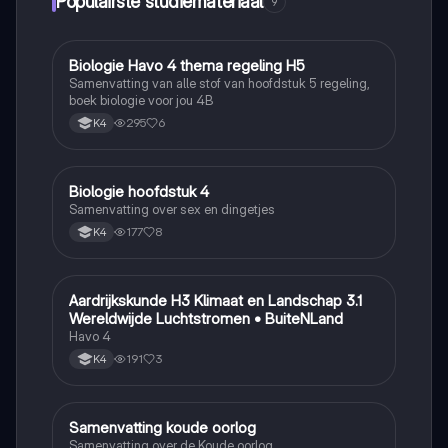
Populairste studiemateriaal
9
Biologie Havo 4 thema regeling H5
Biologie
Samenvatting van alle stof van hoofdstuk 5 regeling,
boek biologie voor jou 4B
295
6
K4
Biologie hoofdstuk 4
Biologie
Samenvatting over sex en dingetjes
177
8
K4
Aardrijkskunde H3 Klimaat en Landschap 3.1
Aardrijkskunde
Wereldwijde Luchtstromen • BuiteNLand
Havo 4
191
3
K4
Samenvatting koude oorlog
Geschiedenis
Samenvatting over de Koude oorlog