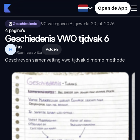
Open de App
90
weergaven
·
Bijgewerkt
20 jul. 2026
·
Geschiedenis
4 pagina's
Geschiedenis VWO tijdvak 6
hoi
H
Volgen
@
annagabrilla
Geschreven samenvatting vwo tijdvak 6 memo methode