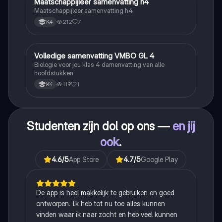
Maatschappijleer samenvatting h4
Maatschappijleer
Maatschappijleer samenvatting h4
212
7
K4
Volledige samenvatting VMBO GL 4
Biologie
Biologie voor jou klas 4 damenvatting van alle
hoofdstukken
119
1
K4
Studenten zijn dol op ons —
en jij
ook
.
4.6
/5
App Store
4.7
/5
Google Play
De app is heel makkelijk te gebruiken en goed
ontworpen. Ik heb tot nu toe alles kunnen
vinden waar ik naar zocht en heb veel kunnen