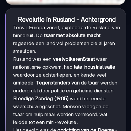
Revolutie in Rusland - Achtergrond
Terwijl Europa vocht, explodeerde Rusland van
binnenuit. De
tsaar met absolute macht
regeerde een land vol problemen die al jaren
smeulden.
Rusland was een
veelvolkerenStaat
waar
nationalisme opkwam, had
late industrialisatie
waardoor ze achterliepen, en kende veel
armoede
.
Tegenstanders van de tsaar
werden
onderdrukt door politie en geheime diensten.
Bloedige Zondag (1905)
werd het eerste
waarschuwingsschot. Mensen vroegen de
tsaar om hulp maar werden vermoord, wat
leidde tot een mini-revolutie.
Het gevolg was de
oprichting van de Doema
-