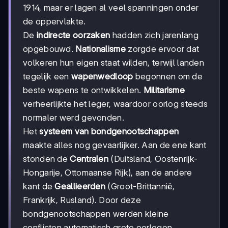
1914, maar er lagen al veel spanningen onder
de oppervlakte.
De
indirecte oorzaken
hadden zich jarenlang
opgebouwd.
Nationalisme
zorgde ervoor dat
volkeren hun eigen staat wilden, terwijl landen
tegelijk een
wapenwedloop
begonnen om de
beste wapens te ontwikkelen.
Militarisme
verheerlijkte het leger, waardoor oorlog steeds
normaler werd gevonden.
Het
systeem van bondgenootschappen
maakte alles nog gevaarlijker. Aan de ene kant
stonden de
Centralen
(Duitsland, Oostenrijk-
Hongarije, Ottomaanse Rijk), aan de andere
kant de
Geallieerden
(Groot-Brittannië,
Frankrijk, Rusland). Door deze
bondgenootschappen werden kleine
conflicten automatisch grote oorlogen.