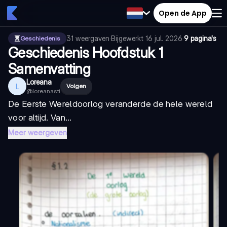
Open de App
31
weergaven
·
Bijgewerkt
16 jul. 2026
·
9 pagina's
Geschiedenis
Geschiedenis Hoofdstuk 1
Samenvatting
Loreana
L
Volgen
@
loreanasti
De Eerste Wereldoorlog veranderde de hele wereld
voor altijd. Van...
Meer weergeven