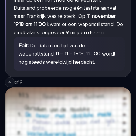
Duitsland probeerde nog één laatste aanval,
maar Frankrijk was te sterk. Op
11 november
1918 om 11:00
kwam er een wapenstilstand. De
eindbalans: ongeveer 9 miljoen doden.
Feit:
De datum en tijd van de
11-
11
−
11
−
1918
,
11
:
00
wapenstilstand
wordt
11-
nog steeds wereldwijd herdacht.
1918,
11:00
of
9
4