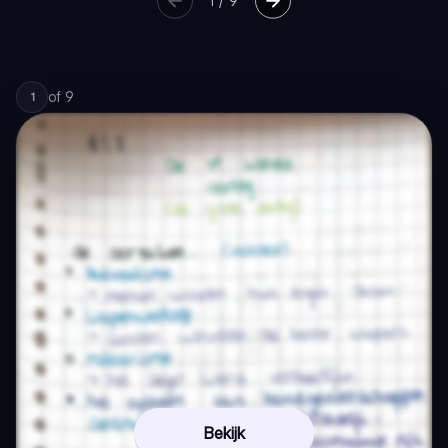
1
/
9
of
9
1
Bekijk