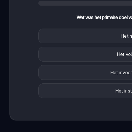
Wat was het primaire doel v
Het h
Het vo
Het invoe
Het inst