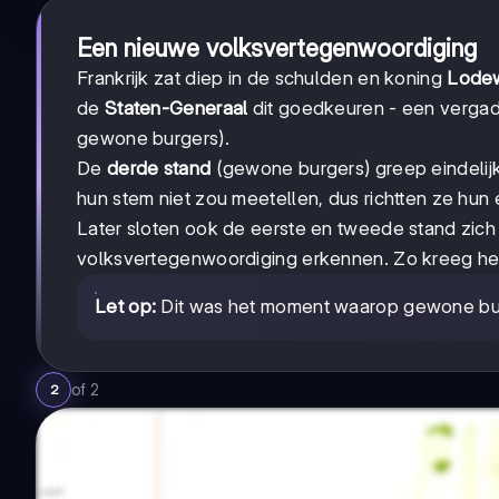
Een nieuwe volksvertegenwoordiging
Frankrijk zat diep in de schulden en koning
Lodew
de
Staten-Generaal
dit goedkeuren - een vergade
gewone burgers).
De
derde stand
(gewone burgers) greep eindelijk
hun stem niet zou meetellen, dus richtten ze hun
Later sloten ook de eerste en tweede stand zic
volksvertegenwoordiging erkennen. Zo kreeg het 
Let op:
Dit was het moment waarop gewone burge
of
2
2