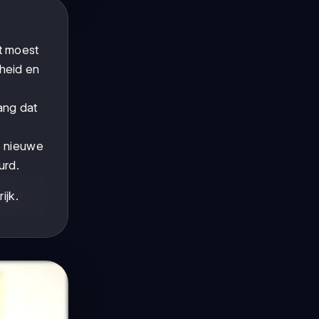
t moest
kheid en
ang dat
e nieuwe
urd.
ijk.