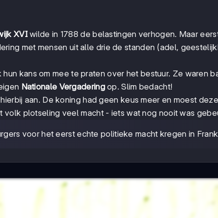
ijk XVI
wilde in 1788 de belastingen verhogen. Maar eers
ring met mensen uit alle drie de standen (adel, geestelij
 hun kans om mee te praten over het bestuur. Ze waren b
 eigen
Nationale Vergadering
op. Slim bedacht!
h hierbij aan. De koning had geen keus meer en moest dez
volk plotseling veel macht - iets wat nog nooit was gebe
rs voor het eerst echte politieke macht kregen in Frankr