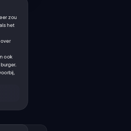
weer zou
als het
 over
en ook
 burger.
oorbij,