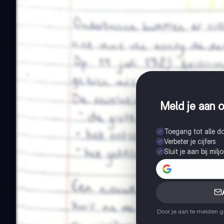
Meld je aan o
Toegang tot alle 
Verbeter je cijfers
Sluit je aan bij mil
Door je aan te melden 