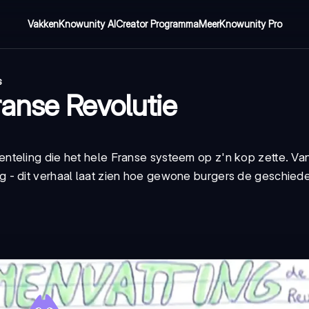
Vakken
Knowunity AI
Creator Programma
Meer
Knowunity Pro
s
anse Revolutie
nteling die het hele Franse systeem op z'n kop zette. Va
 - dit verhaal laat zien hoe gewone burgers de geschiede