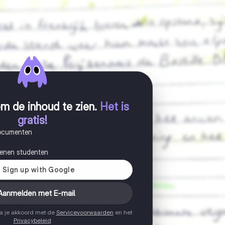
m de inhoud te zien
.
Het is
gratis!
documenten
joenen studenten
Aanmelden met E-mail
ga je akkoord met de
Servicevoorwaarden
en het
Privacybeleid