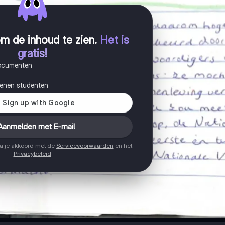
m de inhoud te zien
.
Het is
gratis!
documenten
joenen studenten
Aanmelden met E-mail
ga je akkoord met de
Servicevoorwaarden
en het
Privacybeleid