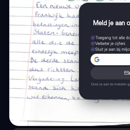
Meld je aan o
Toegang tot alle 
Verbeter je cijfers
Sluit je aan bij mil
Door je aan te melden 