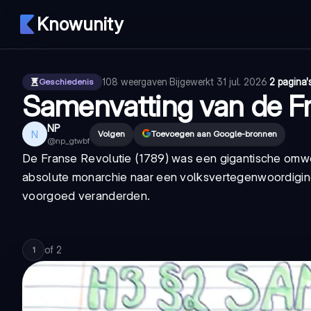
Knowunity
108
weergaven
·
Bijgewerkt
31 jul. 2026
·
2 pagina'
Geschiedenis
Samenvatting van de Fr
NP
N
Volgen
Toevoegen aan Google-bronnen
@
np_gtwbf
De Franse Revolutie (1789) was een gigantische omwe
absolute monarchie naar een volksvertegenwoordiging
voorgoed veranderden.
of
2
1