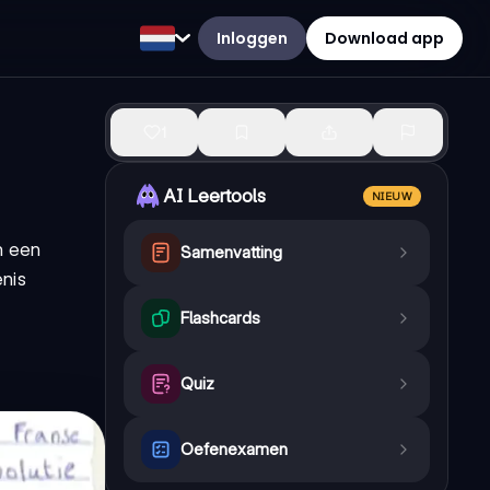
Inloggen
Download app
1
AI Leertools
NIEUW
n een
Samenvatting
nis
Flashcards
Quiz
Oefenexamen