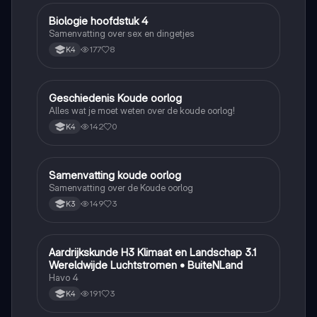
Biologie hoofdstuk 4
Biologie
Samenvatting over sex en dingetjes
177
8
K4
Geschiedenis Koude oorlog
Geschiedenis
Alles wat je moet weten over de koude oorlog!
142
0
K4
Samenvatting koude oorlog
Geschiedenis
Samenvatting over de Koude oorlog
149
3
K3
Aardrijkskunde H3 Klimaat en Landschap 3.1
Aardrijkskunde
Wereldwijde Luchtstromen • BuiteNLand
Havo 4
191
3
K4