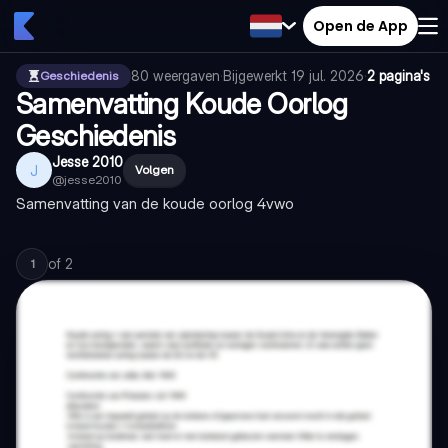
Open de App
80
weergaven
·
Bijgewerkt
19 jul. 2026
·
2 pagina's
Geschiedenis
Samenvatting Koude Oorlog
Geschiedenis
Jesse 2010
J
Volgen
@
jesse2010
Samenvatting van de koude oorlog 4vwo
of
2
1