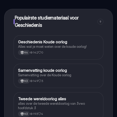
Alles binnen handbereik!
Populairste studiemateriaal voor
9
Geschiedenis
Geschiedenis Koude oorlog
Geschiedenis
Alles wat je moet weten over de koude oorlog!
142
0
K4
Samenvatting koude oorlog
Geschiedenis
Samenvatting over de Koude oorlog
149
3
K3
Tweede wereldoorlog alles
Geschiedenis
alles over de tweede wereldoorlog van 3vwo
hoofdstuk 3
193
4
K3