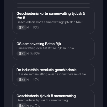
Geschiedenis korte samenvatting tijdvak 5
Geschiedenis
t/m 8
Geschiedenis korte samenvatting tijdvak 5 t/m 8
113
2
K4
GS samenvatting Britse Rijk
Geschiedenis
Samenvatting over het Britse Rijk en India
362
8
K5
De industriële revolutie geschiedenis
Geschiedenis
Dit is de samenvatting over de industriële revolutie.
114
0
K3
Geschiedenis tijdvak 5 samenvatting
Geschiedenis
Geschiedenis tijdvak 5 samenvatting
567
15
K4