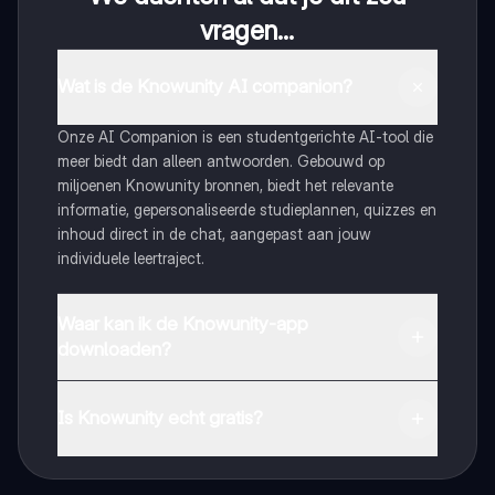
vragen...
Wat is de Knowunity AI companion?
Onze AI Companion is een studentgerichte AI-tool die
meer biedt dan alleen antwoorden. Gebouwd op
miljoenen Knowunity bronnen, biedt het relevante
informatie, gepersonaliseerde studieplannen, quizzes en
inhoud direct in de chat, aangepast aan jouw
individuele leertraject.
Waar kan ik de Knowunity-app
downloaden?
Je kunt de app downloaden via Google Play Store en
Apple App Store.
Is Knowunity echt gratis?
Dat klopt! Geniet van gratis toegang tot leerinhoud,
maak contact met medestudenten en krijg directe hulp.