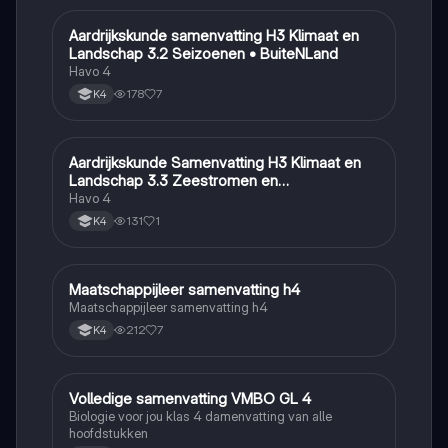
Aardrijkskunde samenvatting H3 Klimaat en
Aardrijkskunde
Landschap 3.2 Seizoenen • BuiteNLand
Havo 4
178
7
K4
Aardrijkskunde Samenvatting H3 Klimaat en
Aardrijkskunde
Landschap 3.3 Zeestromen en
Klimaatgebieden • BuiteNLand
Havo 4
131
1
K4
Maatschappijleer samenvatting h4
Maatschappijleer
Maatschappijleer samenvatting h4
212
7
K4
Volledige samenvatting VMBO GL 4
Biologie
Biologie voor jou klas 4 damenvatting van alle
hoofdstukken