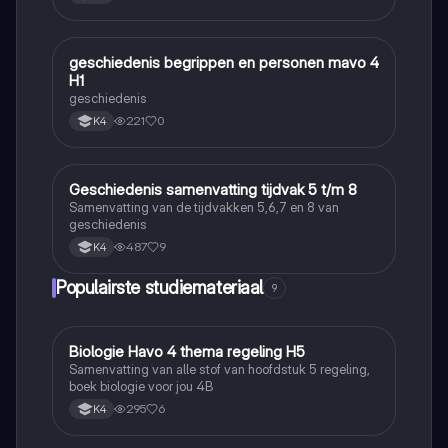
geschiedenis begrippen en personen mavo 4
Geschiedenis
H1
geschiedenis
221
0
K4
Geschiedenis samenvatting tijdvak 5 t/m 8
Geschiedenis
Samenvatting van de tijdvakken 5,6,7 en 8 van
geschiedenis
487
9
K4
Populairste studiemateriaal
9
Biologie Havo 4 thema regeling H5
Biologie
Samenvatting van alle stof van hoofdstuk 5 regeling,
boek biologie voor jou 4B
295
6
K4