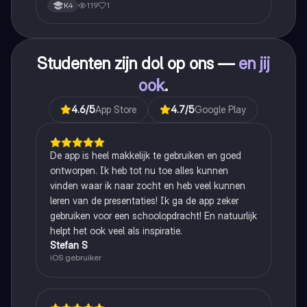
119
1
K4
Studenten zijn dol op ons —
en jij
ook
.
4.6
/5
App Store
4.7
/5
Google Play
De app is heel makkelijk te gebruiken en goed
ontworpen. Ik heb tot nu toe alles kunnen
vinden waar ik naar zocht en heb veel kunnen
leren van de presentaties! Ik ga de app zeker
gebruiken voor een schoolopdracht! En natuurlijk
helpt het ook veel als inspiratie.
Stefan S
iOS gebruiker