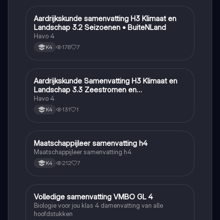
Aardrijkskunde samenvatting H3 Klimaat en
Aardrijkskunde
Landschap 3.2 Seizoenen • BuiteNLand
Havo 4
178
7
K4
Aardrijkskunde Samenvatting H3 Klimaat en
Aardrijkskunde
Landschap 3.3 Zeestromen en
Klimaatgebieden • BuiteNLand
Havo 4
131
1
K4
Maatschappijleer samenvatting h4
Maatschappijleer
Maatschappijleer samenvatting h4
212
7
K4
Volledige samenvatting VMBO GL 4
Biologie
Biologie voor jou klas 4 damenvatting van alle
hoofdstukken