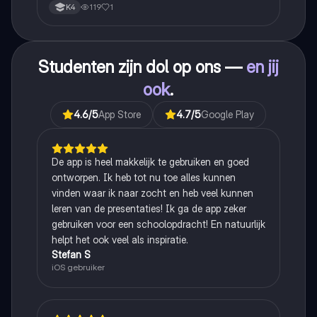
119
1
K4
Studenten zijn dol op ons —
en jij
ook
.
4.6
/5
App Store
4.7
/5
Google Play
De app is heel makkelijk te gebruiken en goed
ontworpen. Ik heb tot nu toe alles kunnen
vinden waar ik naar zocht en heb veel kunnen
leren van de presentaties! Ik ga de app zeker
gebruiken voor een schoolopdracht! En natuurlijk
helpt het ook veel als inspiratie.
Stefan S
iOS gebruiker