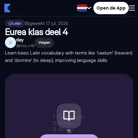
Open de App
Bijgewerkt
17 jul. 2026
Latijn
Eurea klas deel 4
riley
R
Volgen
@
riley_s1fjf
Learn basic Latin vocabulary with terms like 'caelum' (heaven)
and 'dormire' (to sleep), improving language skills.
1
.
Caelum.caelo
2
.
deinde
3
.
dormire
15
4
.
ergo