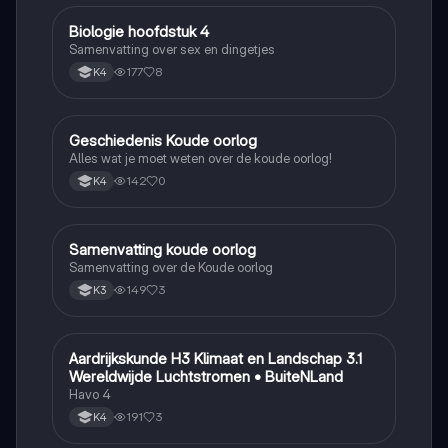
Biologie hoofdstuk 4
Biologie
Samenvatting over sex en dingetjes
177
8
K4
Geschiedenis Koude oorlog
Geschiedenis
Alles wat je moet weten over de koude oorlog!
142
0
K4
Samenvatting koude oorlog
Geschiedenis
Samenvatting over de Koude oorlog
149
3
K3
Aardrijkskunde H3 Klimaat en Landschap 3.1
Aardrijkskunde
Wereldwijde Luchtstromen • BuiteNLand
Havo 4
191
3
K4