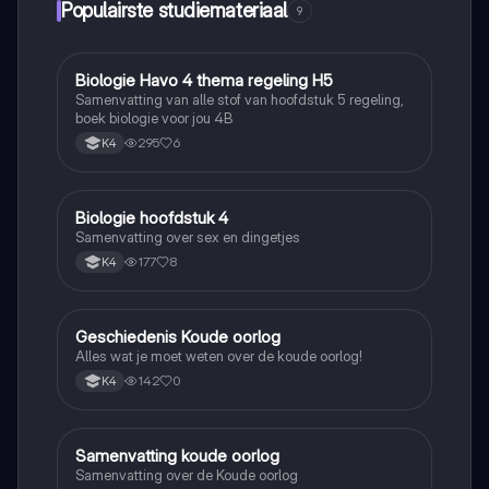
Populairste studiemateriaal
9
Biologie Havo 4 thema regeling H5
Biologie
Samenvatting van alle stof van hoofdstuk 5 regeling,
boek biologie voor jou 4B
295
6
K4
Biologie hoofdstuk 4
Biologie
Samenvatting over sex en dingetjes
177
8
K4
Geschiedenis Koude oorlog
Geschiedenis
Alles wat je moet weten over de koude oorlog!
142
0
K4
Samenvatting koude oorlog
Geschiedenis
Samenvatting over de Koude oorlog