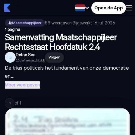
Open de App
58
weergaven
·
Bijgewerkt
16 jul. 2026
·
Maatschappijleer
1 pagina
Samenvatting Maatschappijleer
Rechtsstaat Hoofdstuk 2.4
Defne Sarı
D
Volgen
@
defnesar_tdzbk
De
trias politica
is het fundament van onze democratie
en...
Meer weergeven
of
1
1