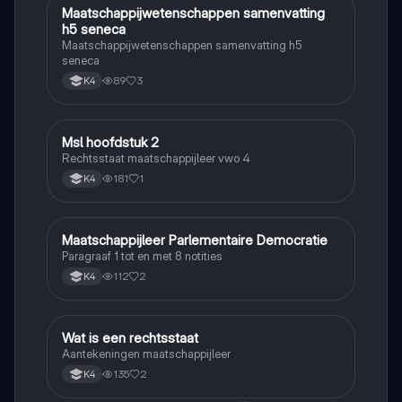
Maatschappijwetenschappen samenvatting
Maatschappijleer
h5 seneca
Maatschappijwetenschappen samenvatting h5
seneca
89
3
K4
Msl hoofdstuk 2
Maatschappijleer
Rechtsstaat maatschappijleer vwo 4
181
1
K4
Maatschappijleer Parlementaire Democratie
Maatschappijleer
Paragraaf 1 tot en met 8 notities
112
2
K4
Wat is een rechtsstaat
Maatschappijleer
Aantekeningen maatschappijleer
135
2
K4