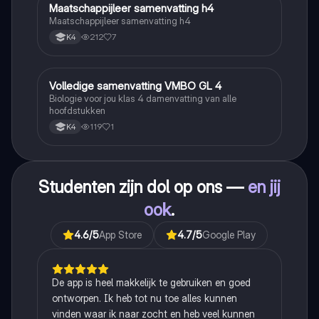
Maatschappijleer samenvatting h4
Maatschappijleer
Maatschappijleer samenvatting h4
212
7
K4
Volledige samenvatting VMBO GL 4
Biologie
Biologie voor jou klas 4 damenvatting van alle
hoofdstukken
119
1
K4
Studenten zijn dol op ons —
en jij
ook
.
4.6
/5
App Store
4.7
/5
Google Play
De app is heel makkelijk te gebruiken en goed
ontworpen. Ik heb tot nu toe alles kunnen
vinden waar ik naar zocht en heb veel kunnen