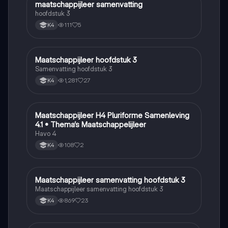
maatschappijleer samenvatting
Maatschappijleer
hoofdstuk 3
111
5
K4
Maatschappijleer hoofdstuk 3
Maatschappijleer
Samenvatting hoofdstuk 3
1,281
27
K4
Maatschappijleer H4 Pluriforme Samenleving
Maatschappijleer
4.1 • Thema’s Maatschappelijleer
Havo 4
108
2
K4
Maatschappijleer samenvatting hoofdstuk 3
Maatschappijleer
Maatschappijleer samenvatting hoofdstuk 3
869
23
K4