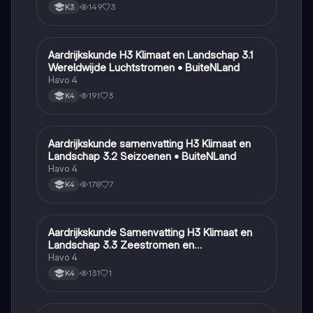
149
3
K3
Aardrijkskunde H3 Klimaat en Landschap 3.1
Aardrijkskunde
Wereldwijde Luchtstromen • BuiteNLand
Havo 4
191
3
K4
Aardrijkskunde samenvatting H3 Klimaat en
Aardrijkskunde
Landschap 3.2 Seizoenen • BuiteNLand
Havo 4
178
7
K4
Aardrijkskunde Samenvatting H3 Klimaat en
Aardrijkskunde
Landschap 3.3 Zeestromen en
Klimaatgebieden • BuiteNLand
Havo 4
131
1
K4