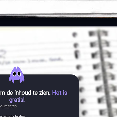
m de inhoud te zien
.
Het is
gratis!
documenten
joenen studenten