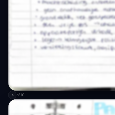
of
10
3