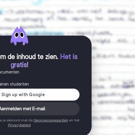
m de inhoud te zien
.
Het is
gratis!
documenten
joenen studenten
Aanmelden met E-mail
ga je akkoord met de
Servicevoorwaarden
en het
Privacybeleid