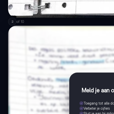
of
10
2
Meld je aan o
Toegang tot alle 
Verbeter je cijfers
Sluit je aan bij mil