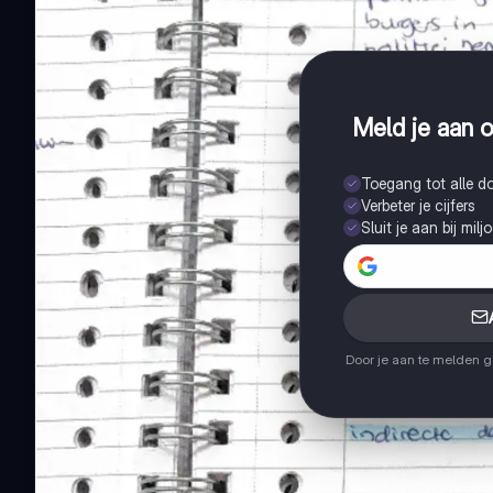
Meld je aan o
Toegang tot alle 
Verbeter je cijfers
Sluit je aan bij mil
Door je aan te melden 