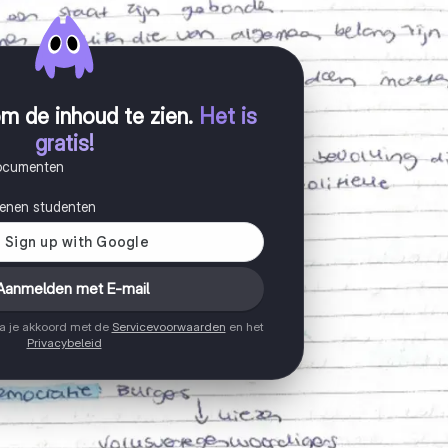
m de inhoud te zien
.
Het is
gratis!
documenten
joenen studenten
Aanmelden met E-mail
ga je akkoord met de
Servicevoorwaarden
en het
Privacybeleid