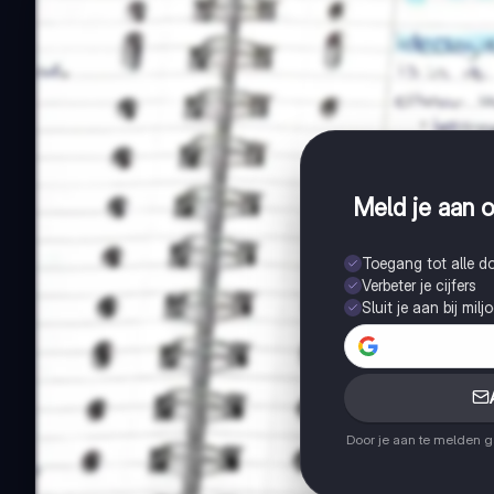
Meld je aan o
Toegang tot alle 
Verbeter je cijfers
Sluit je aan bij mil
Door je aan te melden 