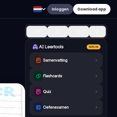
Inloggen
Download app
5
AI Leertools
NIEUW
Samenvatting
Flashcards
Quiz
Oefenexamen