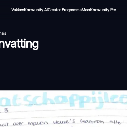
Vakken
Knowunity AI
Creator Programma
Meer
Knowunity Pro
na's
nvatting