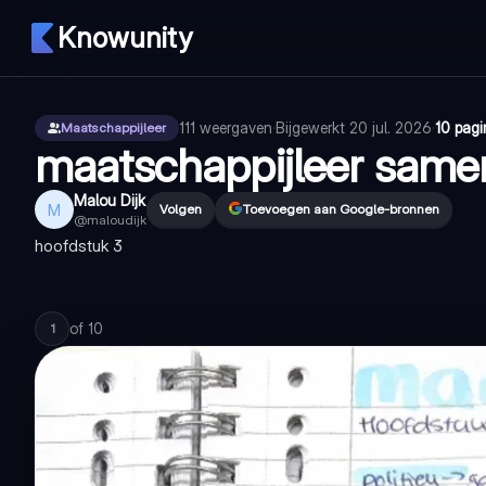
Knowunity
111
weergaven
·
Bijgewerkt
20 jul. 2026
·
10 pagi
Maatschappijleer
maatschappijleer same
Malou Dijk
M
Volgen
Toevoegen aan Google-bronnen
@
maloudijk
hoofdstuk 3
of
10
1