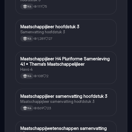
111
5
K4
M
Maatschappijleer hoofdstuk 3
Maatschappijleer
Samenvatting hoofdstuk 3
1,281
27
K4
M
Maatschappijleer H4 Pluriforme Samenleving
Maatschappijleer
4.1 • Thema’s Maatschappelijleer
Havo 4
108
2
K4
M
Maatschappijleer samenvatting hoofdstuk 3
Maatschappijleer
Maatschappijleer samenvatting hoofdstuk 3
869
23
K4
M
Maatschappijwetenschappen samenvatting
Maatschappijleer