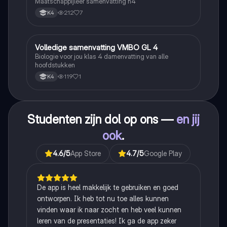
Maatschappijleer samenvatting h4
212
7
K4
V
Volledige samenvatting VMBO GL 4
Biologie
Biologie voor jou klas 4 damenvatting van alle
hoofdstukken
119
1
K4
Studenten zijn dol op ons —
en jij
ook
.
4.6
/5
App Store
4.7
/5
Google Play
De app is heel makkelijk te gebruiken en goed
ontworpen. Ik heb tot nu toe alles kunnen
vinden waar ik naar zocht en heb veel kunnen
leren van de presentaties! Ik ga de app zeker