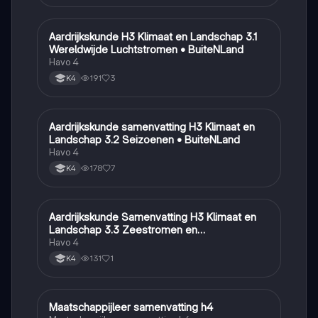
A
Aardrijkskunde H3 Klimaat en Landschap 3.1
Aardrijkskunde
Wereldwijde Luchtstromen • BuiteNLand
Havo 4
191
3
K4
A
Aardrijkskunde samenvatting H3 Klimaat en
Aardrijkskunde
Landschap 3.2 Seizoenen • BuiteNLand
Havo 4
178
7
K4
A
Aardrijkskunde Samenvatting H3 Klimaat en
Aardrijkskunde
Landschap 3.3 Zeestromen en
Klimaatgebieden • BuiteNLand
Havo 4
131
1
K4
M
Maatschappijleer samenvatting h4
Maatschappijleer