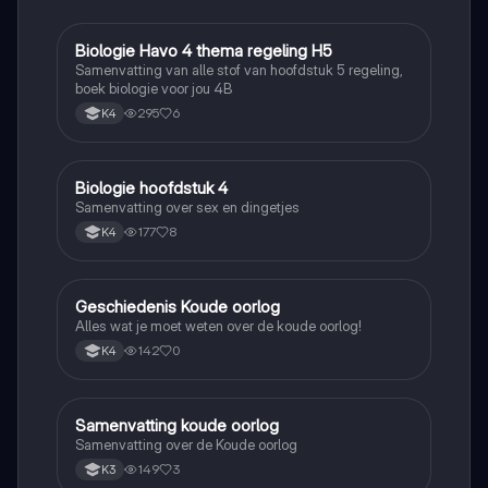
B
Biologie Havo 4 thema regeling H5
Biologie
Samenvatting van alle stof van hoofdstuk 5 regeling,
boek biologie voor jou 4B
295
6
K4
B
Biologie hoofdstuk 4
Biologie
Samenvatting over sex en dingetjes
177
8
K4
G
Geschiedenis Koude oorlog
Geschiedenis
Alles wat je moet weten over de koude oorlog!
142
0
K4
S
Samenvatting koude oorlog
Geschiedenis
Samenvatting over de Koude oorlog
149
3
K3