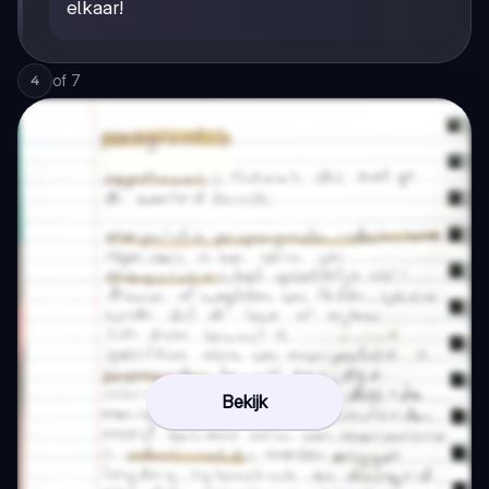
elkaar!
of
7
4
Bekijk