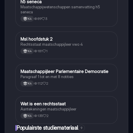
h5 seneca
Maatschappijwetenschappen samenvatting h5
seneca
89
3
K4
M
Msl hoofdstuk 2
Maatschappijleer
Rechtsstaat maatschappijleer vwo 4
181
1
K4
M
Maatschappijleer Parlementaire Democratie
Maatschappijleer
Paragraaf 1 tot en met 8 notities
112
2
K4
W
Wat is een rechtsstaat
Maatschappijleer
Aantekeningen maatschappijleer
135
2
K4
Populairste studiemateriaal
9