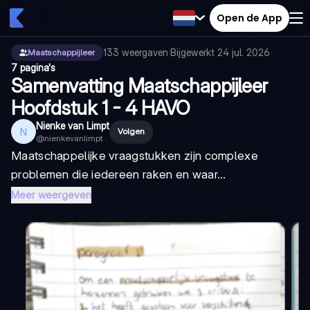
Open de App
133
weergaven
·
Bijgewerkt
24 jul. 2026
·
Maatschappijleer
7 pagina's
Samenvatting Maatschappijleer
Hoofdstuk 1 - 4 HAVO
Nienke van Limpt
N
Volgen
@
nienkevanlimpt
Maatschappelijke vraagstukken zijn complexe
problemen die iedereen raken en waar...
Meer weergeven