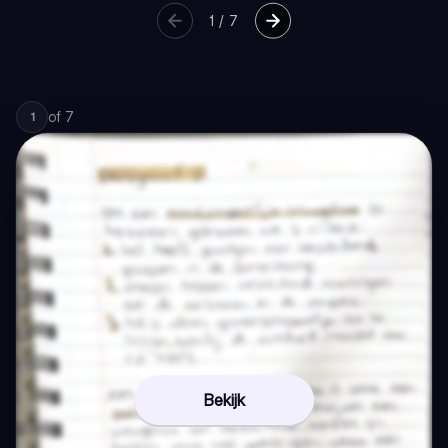
1
/
7
of
7
1
Bekijk