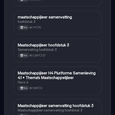
maatschappijleer samenvatting
Maatschappijleer
hoofdstuk 3
111
5
K4
Maatschappijleer hoofdstuk 3
Maatschappijleer
Samenvatting hoofdstuk 3
1,281
27
K4
Maatschappijleer H4 Pluriforme Samenleving
Maatschappijleer
4.1 • Thema’s Maatschappelijleer
Havo 4
108
2
K4
Maatschappijleer samenvatting hoofdstuk 3
Maatschappijleer
Maatschappijleer samenvatting hoofdstuk 3