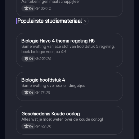
Aantekeningen maatschappijleer
135
2
K4
Populairste studiemateriaal
9
Biologie Havo 4 thema regeling H5
Biologie
Samenvatting van alle stof van hoofdstuk 5 regeling,
boek biologie voor jou 4B
295
6
K4
Biologie hoofdstuk 4
Biologie
Samenvatting over sex en dingetjes
177
8
K4
Geschiedenis Koude oorlog
Geschiedenis
Alles wat je moet weten over de koude oorlog!
142
0
K4