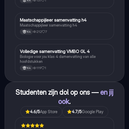
131
1
K4
Maatschappijleer samenvatting h4
Maatschappijleer
Maatschappijleer samenvatting h4
212
7
K4
Volledige samenvatting VMBO GL 4
Biologie
Biologie voor jou klas 4 damenvatting van alle
hoofdstukken
119
1
K4
Studenten zijn dol op ons —
en jij
ook
.
4.6
/5
App Store
4.7
/5
Google Play