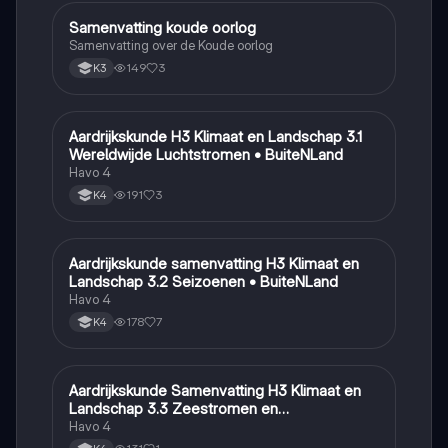
Samenvatting koude oorlog
Geschiedenis
Samenvatting over de Koude oorlog
149
3
K3
Aardrijkskunde H3 Klimaat en Landschap 3.1
Aardrijkskunde
Wereldwijde Luchtstromen • BuiteNLand
Havo 4
191
3
K4
Aardrijkskunde samenvatting H3 Klimaat en
Aardrijkskunde
Landschap 3.2 Seizoenen • BuiteNLand
Havo 4
178
7
K4
Aardrijkskunde Samenvatting H3 Klimaat en
Aardrijkskunde
Landschap 3.3 Zeestromen en
Klimaatgebieden • BuiteNLand
Havo 4