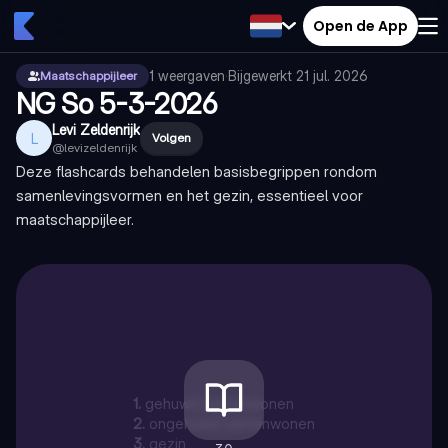
Open de App
1
weergaven
·
Bijgewerkt
21 jul. 2026
Maatschappijleer
NG So 5-3-2026
Levi Zeldenrijk
L
Volgen
@
levizeldenrijk
Deze flashcards behandelen basisbegrippen rondom
samenlevingsvormen en het gezin, essentieel voor
maatschappijleer.
1
.
gehuwd samenwonen
2
.
ongehuwd samenwonen
3
.
gezin