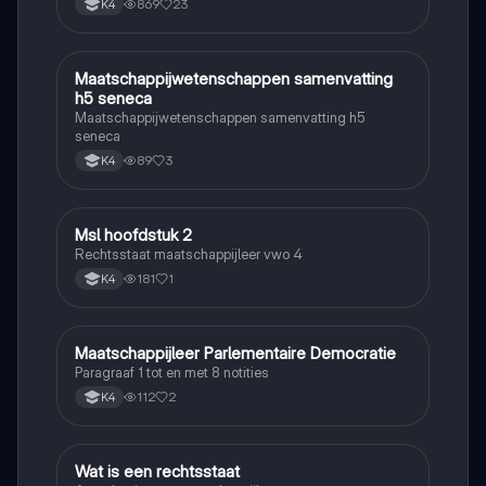
869
23
K4
Maatschappijwetenschappen samenvatting
Maatschappijleer
h5 seneca
Maatschappijwetenschappen samenvatting h5
seneca
89
3
K4
Msl hoofdstuk 2
Maatschappijleer
Rechtsstaat maatschappijleer vwo 4
181
1
K4
Maatschappijleer Parlementaire Democratie
Maatschappijleer
Paragraaf 1 tot en met 8 notities
112
2
K4
Wat is een rechtsstaat
Maatschappijleer