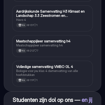
Aardrijkskunde Samenvatting H3 Klimaat en
Aardrijkskunde
Landschap 3.3 Zeestromen en
Klimaatgebieden • BuiteNLand
Havo 4
131
1
K4
Maatschappijleer samenvatting h4
Maatschappijleer
Maatschappijleer samenvatting h4
212
7
K4
Volledige samenvatting VMBO GL 4
Biologie
Biologie voor jou klas 4 damenvatting van alle
hoofdstukken
119
1
K4
Studenten zijn dol op ons —
en jij