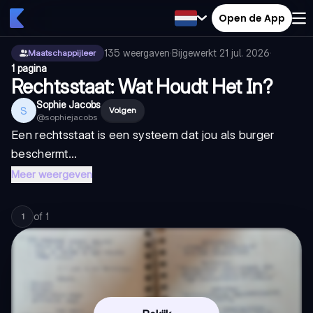
Open de App
135
weergaven
·
Bijgewerkt
21 jul. 2026
·
Maatschappijleer
1 pagina
Rechtsstaat: Wat Houdt Het In?
Sophie Jacobs
S
Volgen
@
sophiejacobs
Een rechtsstaat is een systeem dat jou als burger
beschermt...
Meer weergeven
of
1
1