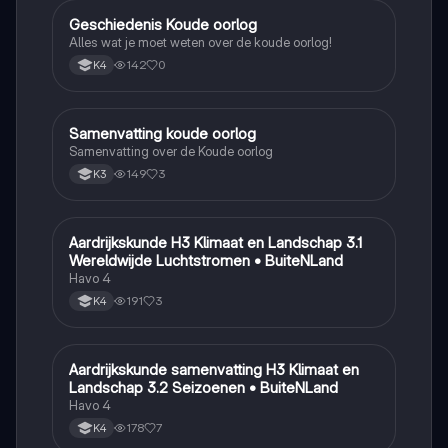
Geschiedenis Koude oorlog
Geschiedenis
Alles wat je moet weten over de koude oorlog!
142
0
K4
Samenvatting koude oorlog
Geschiedenis
Samenvatting over de Koude oorlog
149
3
K3
Aardrijkskunde H3 Klimaat en Landschap 3.1
Aardrijkskunde
Wereldwijde Luchtstromen • BuiteNLand
Havo 4
191
3
K4
Aardrijkskunde samenvatting H3 Klimaat en
Aardrijkskunde
Landschap 3.2 Seizoenen • BuiteNLand
Havo 4
178
7
K4