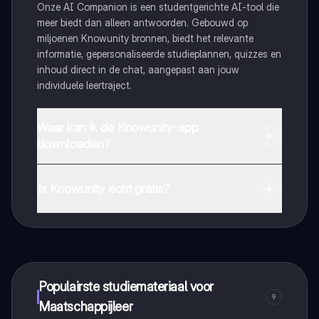
Onze AI Companion is een studentgerichte AI-tool die
meer biedt dan alleen antwoorden. Gebouwd op
miljoenen Knowunity bronnen, biedt het relevante
informatie, gepersonaliseerde studieplannen, quizzes en
inhoud direct in de chat, aangepast aan jouw
individuele leertraject.
Waar kan ik de Knowunity-app
downloaden?
Je kunt de app downloaden via Google Play Store en
Apple App Store.
Is Knowunity echt gratis?
Dat klopt! Geniet van gratis toegang tot leerinhoud,
maak contact met medestudenten en krijg directe hulp.
Alles binnen handbereik!
Populairste studiemateriaal voor
9
Maatschappijleer