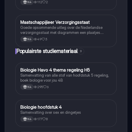
112
2
K4
Maatschappijleer Verzorgingsstaat
Maatschappijleer
Goede opsommende uitleg over de Nederlandse
verzorgingsstaat met diagrammen een plaatjes.
Behaalde resultaat: 7,9
49
3
K4
Populairste studiemateriaal
9
Biologie Havo 4 thema regeling H5
Biologie
Samenvatting van alle stof van hoofdstuk 5 regeling,
boek biologie voor jou 4B
295
6
K4
Biologie hoofdstuk 4
Biologie
Samenvatting over sex en dingetjes
177
8
K4