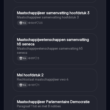
Maatschappijleer samenvatting hoofdstuk 3
Maatschappijleer
Maatschappijleer samenvatting hoofdstuk 3
869
23
K4
Maatschappijwetenschappen samenvatting
Maatschappijleer
h5 seneca
Maatschappijwetenschappen samenvatting h5
seneca
89
3
K4
Msl hoofdstuk 2
Maatschappijleer
Rechtsstaat maatschappijleer vwo 4
181
1
K4
Maatschappijleer Parlementaire Democratie
Maatschappijleer
Paragraaf 1 tot en met 8 notities