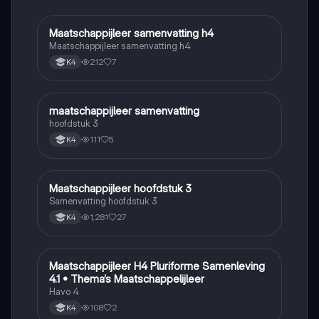
Maatschappijleer samenvatting h4
Maatschappijleer
Maatschappijleer samenvatting h4
212
7
K4
maatschappijleer samenvatting
Maatschappijleer
hoofdstuk 3
111
5
K4
Maatschappijleer hoofdstuk 3
Maatschappijleer
Samenvatting hoofdstuk 3
1,281
27
K4
Maatschappijleer H4 Pluriforme Samenleving
Maatschappijleer
4.1 • Thema’s Maatschappelijleer
Havo 4
108
2
K4