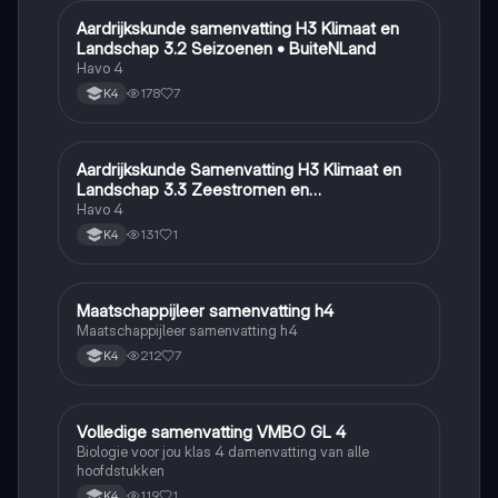
Aardrijkskunde samenvatting H3 Klimaat en
Aardrijkskunde
Landschap 3.2 Seizoenen • BuiteNLand
Havo 4
178
7
K4
Aardrijkskunde Samenvatting H3 Klimaat en
Aardrijkskunde
Landschap 3.3 Zeestromen en
Klimaatgebieden • BuiteNLand
Havo 4
131
1
K4
Maatschappijleer samenvatting h4
Maatschappijleer
Maatschappijleer samenvatting h4
212
7
K4
Volledige samenvatting VMBO GL 4
Biologie
Biologie voor jou klas 4 damenvatting van alle
hoofdstukken
119
1
K4