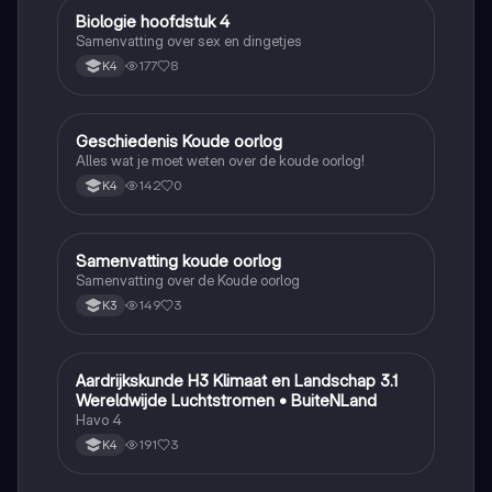
Biologie hoofdstuk 4
Biologie
Samenvatting over sex en dingetjes
177
8
K4
Geschiedenis Koude oorlog
Geschiedenis
Alles wat je moet weten over de koude oorlog!
142
0
K4
Samenvatting koude oorlog
Geschiedenis
Samenvatting over de Koude oorlog
149
3
K3
Aardrijkskunde H3 Klimaat en Landschap 3.1
Aardrijkskunde
Wereldwijde Luchtstromen • BuiteNLand
Havo 4
191
3
K4