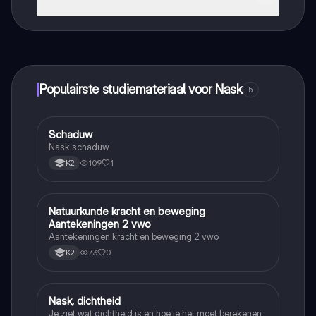
Dat klopt! Geniet van gratis toegang tot leerinhoud,
maak contact met medestudenten en krijg directe hulp.
Alles binnen handbereik!
Populairste studiemateriaal voor Nask
5
Schaduw
Nask
Nask schaduw
109
1
K2
Natuurkunde kracht en beweging
Nask
Aantekeningen 2 vwo
Aantekeningen kracht en beweging 2 vwo
73
0
K2
Nask, dichtheid
Nask
Je ziet wat dichtheid is en hoe je het moet berekenen