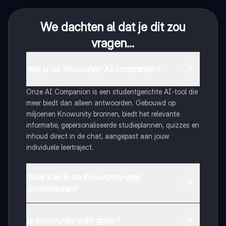
We dachten al dat je dit zou
vragen...
Wat is de Knowunity AI companion?
Onze AI Companion is een studentgerichte AI-tool die
meer biedt dan alleen antwoorden. Gebouwd op
miljoenen Knowunity bronnen, biedt het relevante
informatie, gepersonaliseerde studieplannen, quizzes en
inhoud direct in de chat, aangepast aan jouw
individuele leertraject.
Waar kan ik de Knowunity-app
downloaden?
Je kunt de app downloaden via Google Play Store en
Apple App Store.
Is Knowunity echt gratis?