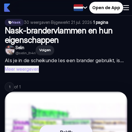
Open de App
30
weergaven
·
Bijgewerkt
21 jul. 2026
·
1 pagina
Nask
Nask-brandervlammen en hun
eigenschappen
Selin
Volgen
@
selin_lh4ri
Als je in de scheikunde les een brander gebruikt, is...
Meer weergeven
of
1
1