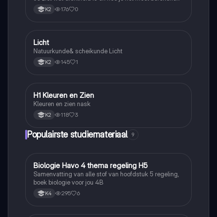
176
0
K2
Licht
Nask
Natuurkunde& scheikunde Licht
145
1
K2
H1 Kleuren en Zien
Nask
Kleuren en zien nask
118
3
K2
Populairste studiemateriaal
9
Biologie Havo 4 thema regeling H5
Biologie
Samenvatting van alle stof van hoofdstuk 5 regeling,
boek biologie voor jou 4B
295
6
K4