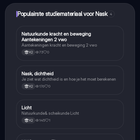
Populairste studiemateriaal voor Nask
4
Natuurkunde kracht en beweging
Nask
Aantekeningen 2 vwo
Aantekeningen kracht en beweging 2 vwo
73
0
K2
Nask, dichtheid
Nask
Je ziet wat dichtheid is en hoe je het moet berekenen
176
0
K2
Licht
Nask
Natuurkunde& scheikunde Licht
145
1
K2