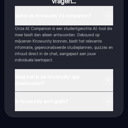
vragen...
Wat is de Knowunity AI companion?
Onze AI Companion is een studentgerichte AI-tool die
meer biedt dan alleen antwoorden. Gebouwd op
miljoenen Knowunity bronnen, biedt het relevante
informatie, gepersonaliseerde studieplannen, quizzes en
inhoud direct in de chat, aangepast aan jouw
individuele leertraject.
Waar kan ik de Knowunity-app
downloaden?
Je kunt de app downloaden via Google Play Store en
Apple App Store.
Is Knowunity echt gratis?
Dat klopt! Geniet van gratis toegang tot leerinhoud,
maak contact met medestudenten en krijg directe hulp.
Alles binnen handbereik!