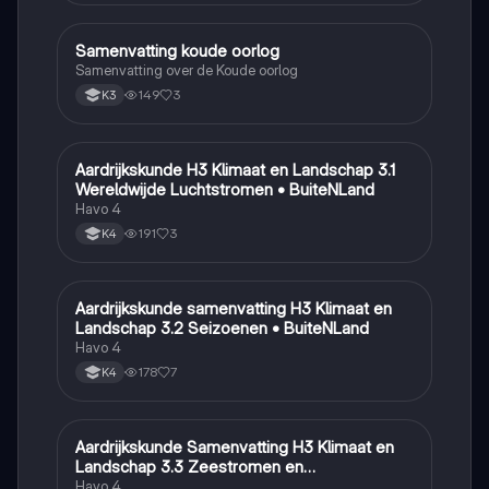
Samenvatting koude oorlog
Geschiedenis
Samenvatting over de Koude oorlog
149
3
K3
Aardrijkskunde H3 Klimaat en Landschap 3.1
Aardrijkskunde
Wereldwijde Luchtstromen • BuiteNLand
Havo 4
191
3
K4
Aardrijkskunde samenvatting H3 Klimaat en
Aardrijkskunde
Landschap 3.2 Seizoenen • BuiteNLand
Havo 4
178
7
K4
Aardrijkskunde Samenvatting H3 Klimaat en
Aardrijkskunde
Landschap 3.3 Zeestromen en
Klimaatgebieden • BuiteNLand
Havo 4