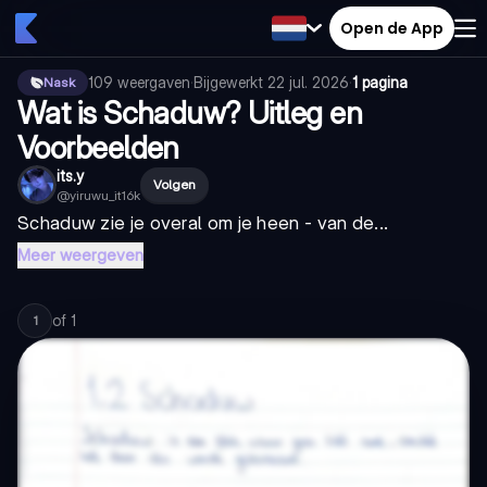
Open de App
109
weergaven
·
Bijgewerkt
22 jul. 2026
·
1 pagina
Nask
Wat is Schaduw? Uitleg en
Voorbeelden
its.y
Volgen
@
yiruwu_it16k
Schaduw zie je overal om je heen - van de...
Meer weergeven
of
1
1