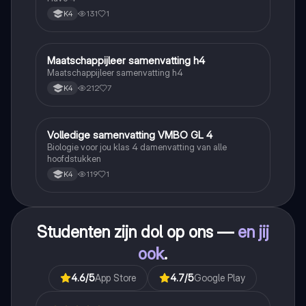
131
1
K4
Maatschappijleer samenvatting h4
Maatschappijleer
Maatschappijleer samenvatting h4
212
7
K4
Volledige samenvatting VMBO GL 4
Biologie
Biologie voor jou klas 4 damenvatting van alle
hoofdstukken
119
1
K4
Studenten zijn dol op ons —
en jij
ook
.
4.6
/5
App Store
4.7
/5
Google Play