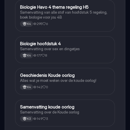
Biologie Havo 4 thema regeling H5
Biologie
Samenvatting van alle stof van hoofdstuk 5 regeling,
boek biologie voor jou 4B
295
6
K4
Biologie hoofdstuk 4
Biologie
Samenvatting over sex en dingetjes
177
8
K4
Geschiedenis Koude oorlog
Geschiedenis
Alles wat je moet weten over de koude oorlog!
142
0
K4
Samenvatting koude oorlog
Geschiedenis
Samenvatting over de Koude oorlog
149
3
K3