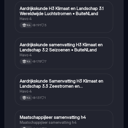
Aardrijkskunde H3 Klimaat en Landschap 3.1
Aardrijkskunde
Wereldwijde Luchtstromen • BuiteNLand
Havo 4
191
3
K4
Aardrijkskunde samenvatting H3 Klimaat en
Aardrijkskunde
Landschap 3.2 Seizoenen • BuiteNLand
Havo 4
178
7
K4
Aardrijkskunde Samenvatting H3 Klimaat en
Aardrijkskunde
Landschap 3.3 Zeestromen en
Klimaatgebieden • BuiteNLand
Havo 4
131
1
K4
Maatschappijleer samenvatting h4
Maatschappijleer
Maatschappijleer samenvatting h4