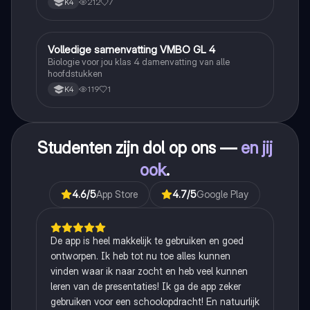
212
7
K4
Volledige samenvatting VMBO GL 4
Biologie
Biologie voor jou klas 4 damenvatting van alle
hoofdstukken
119
1
K4
Studenten zijn dol op ons —
en jij
ook
.
4.6
/5
App Store
4.7
/5
Google Play
De app is heel makkelijk te gebruiken en goed
ontworpen. Ik heb tot nu toe alles kunnen
vinden waar ik naar zocht en heb veel kunnen
leren van de presentaties! Ik ga de app zeker
gebruiken voor een schoolopdracht! En natuurlijk