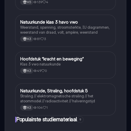
139
4
K5
Natuurkunde klas 3 havo vwo
Natuurkunde
Weerstand, spanning, stroomsterkte, IU diagrammen,
weerstand van draad, volt, ampère, weerstand
81
3
K3
Hoofdstuk “kracht en beweging”
Natuurkunde
Klas 3 vwo natuurkunde
49
0
K3
Natuurkunde, Straling, hoofdstuk 5
Natuurkunde
Straling // elektromagnetische straling // het
atoommodel // radioactiviteit // halveringstijd
104
1
K3
Populairste studiemateriaal
9