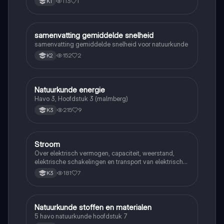
113
1
K1
samenvatting gemiddelde snelheid
Natuurkunde
samenvatting gemiddelde snelheid voor natuurkunde
152
2
K2
Natuurkunde energie
Natuurkunde
Havo 3, Hoofdstuk 3 (malmberg)
215
9
K3
Stroom
Natuurkunde
Over elektrisch vermogen, capaciteit, weerstand,
elektrische schakelingen en transport van elektrische
energie
181
7
K3
Natuurkunde stoffen en materialen
Natuurkunde
5 havo natuurkunde hoofdstuk 7