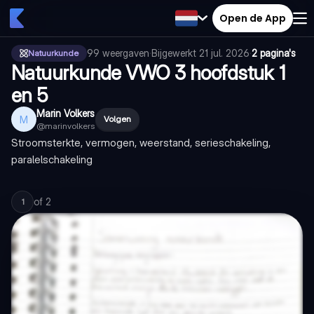
Open de App
99
weergaven
·
Bijgewerkt
21 jul. 2026
·
2 pagina's
Natuurkunde
Natuurkunde VWO 3 hoofdstuk 1
en 5
Marin Volkers
M
Volgen
@
marinvolkers
Stroomsterkte, vermogen, weerstand, serieschakeling,
paralelschakeling
of
2
1