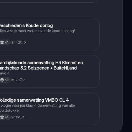
eschiedenis Koude oorlog
Geschiedenis
lles wat je moet weten over de koude oorlog!
142
0
K4
ardrijkskunde samenvatting H3 Klimaat en
Aardrijkskunde
andschap 3.2 Seizoenen • BuiteNLand
avo 4
178
7
K4
olledige samenvatting VMBO GL 4
Biologie
iologie voor jou klas 4 damenvatting van alle
oofdstukken
119
1
K4