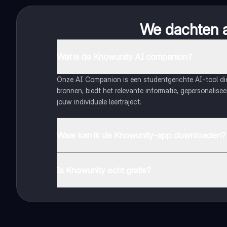
We dachten al
Wat is de Knowunity AI companion?
Onze AI Companion is een studentgerichte AI-tool d
bronnen, biedt het relevante informatie, gepersonalis
jouw individuele leertraject.
Waar kan ik de Knowunity-app downloaden?
Je kunt de app downloaden via Google Play Store en 
Is Knowunity echt gratis?
Dat klopt! Geniet van gratis toegang tot leerinhoud, 
handbereik!