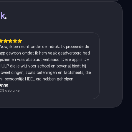
ok
.
Wow, ik ben echt onder de indruk. Ik probeerde de
app gewoon omdat ik hem vaak geadverteerd had
gezien en was absoluut verbaasd. Deze app is DE
HULP die je wilt voor school en bovenal biedt hij
zoveel dingen, zoals oefeningen en factsheets, die
mij persoonlijk HEEL erg hebben geholpen.
Anna
iOS gebruiker