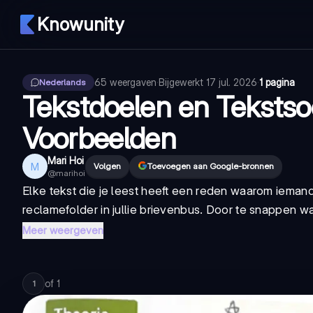
Knowunity
65
weergaven
·
Bijgewerkt
17 jul. 2026
·
1 pagina
Nederlands
Tekstdoelen en Tekstsoo
Voorbeelden
Mari Hoi
M
Volgen
Toevoegen aan Google-bronnen
@
marihoi
Elke tekst die je leest heeft een reden waarom iema
reclamefolder in jullie brievenbus. Door te snappen wat 
Meer weergeven
of
1
1