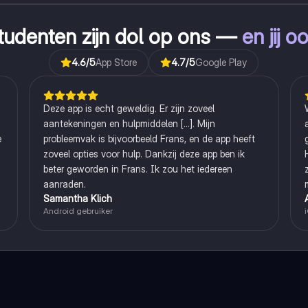
tudenten zijn dol op ons —
en jij o
4.6
/5
App Store
4.7
/5
Google Play
Deze app is echt geweldig. Er zijn zoveel
aantekeningen en hulpmiddelen [...]. Mijn
e
probleemvak is bijvoorbeeld Frans, en de app heeft
zoveel opties voor hulp. Dankzij deze app ben ik
beter geworden in Frans. Ik zou het iedereen
aanraden.
Samantha Klich
Android gebruiker