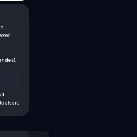
en
ezer.
ensies),
el
 toetsen.