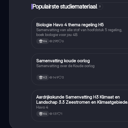
Populairste studiemateriaal
9
Biologie Havo 4 thema regeling H5
Biologie
Samenvatting van alle stof van hoofdstuk 5 regeling,
boek biologie voor jou 4B
295
6
K4
Samenvatting koude oorlog
Geschiedenis
Samenvatting over de Koude oorlog
149
3
K3
Aardrijkskunde Samenvatting H3 Klimaat en
Aardrijkskunde
Landschap 3.3 Zeestromen en Klimaatgebiede
• BuiteNLand
Havo 4
131
1
K4