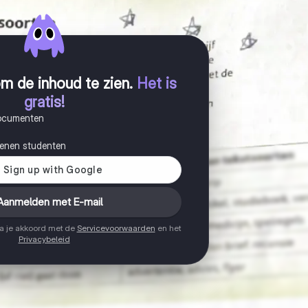
m de inhoud te zien
.
Het is
gratis!
documenten
joenen studenten
Aanmelden met E-mail
ga je akkoord met de
Servicevoorwaarden
en het
Privacybeleid