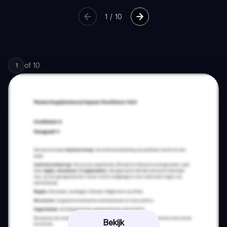
1
/
10
of
10
1
Bekijk