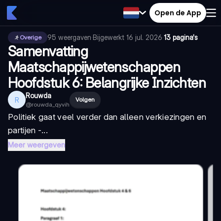
Open de App
95
weergaven
·
Bijgewerkt
16 jul. 2026
·
13 pagina's
Overige
Samenvatting
Maatschappijwetenschappen
Hoofdstuk 6: Belangrijke Inzichten
Rouwda
R
Volgen
@
rouwda_qyvih
Politiek gaat veel verder dan alleen verkiezingen en
partijen -...
Meer weergeven