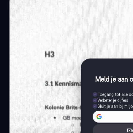
Meld je aan o
Toegang tot alle 
Verbeter je cijfers
Sluit je aan bij mil