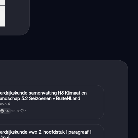
ardrijkskunde samenvatting H3 Klimaat en
Aardrijkskunde
andschap 3.2 Seizoenen • BuiteNLand
avo 4
178
7
K4
ardrijkskunde vwo 2, hoofdstuk 1 paragraaf 1
Aardrijkskunde
/m 6