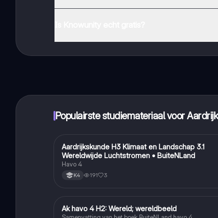
Je kunt de app downloaden via Google Play Store en 
Is Knowunity echt gratis?
Dat klopt! Geniet van gratis toegang tot leerinhoud, 
handbereik!
Populairste studiemateriaal voor Aardri
Aardrijkskunde H3 Klimaat en Landschap 3.1
Aardrijkskunde
Wereldwijde Luchtstromen • BuiteNLand
Havo 4
191
3
K4
Ak havo 4 H2: Wereld; wereldbeeld
Aardrijkskunde
Samenvatting van het boek BuiteNLand havo 4,