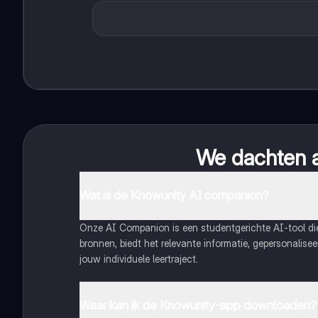
We dachten al
Wat is de Knowunity AI companion?
Onze AI Companion is een studentgerichte AI-tool d
bronnen, biedt het relevante informatie, gepersonalis
jouw individuele leertraject.
Waar kan ik de Knowunity-app downloaden?