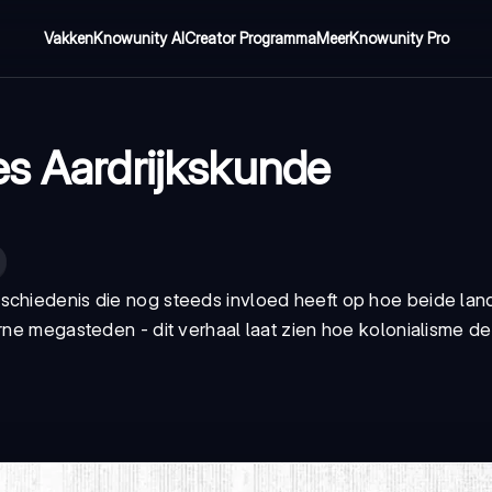
Vakken
Knowunity AI
Creator Programma
Meer
Knowunity Pro
es Aardrijkskunde
schiedenis die nog steeds invloed heeft op hoe beide lan
erne megasteden - dit verhaal laat zien hoe kolonialisme d