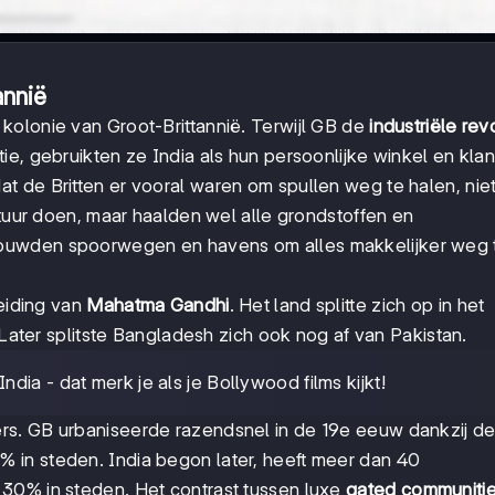
annië
kolonie van Groot-Brittannië. Terwijl GB de
industriële rev
e, gebruikten ze India als hun persoonlijke winkel en klan
at de Britten er vooral waren om spullen weg te halen, nie
stuur doen, maar haalden wel alle grondstoffen en
ouwden spoorwegen en havens om alles makkelijker weg 
leiding van
Mahatma Gandhi
. Het land splitte zich op in het
 Later splitste Bangladesh zich ook nog af van Pakistan.
dia - dat merk je als je Bollywood films kijkt!
ers. GB urbaniseerde razendsnel in de 19e eeuw dankzij d
 in steden. India begon later, heeft meer dan 40
30% in steden. Het contrast tussen luxe
gated communiti