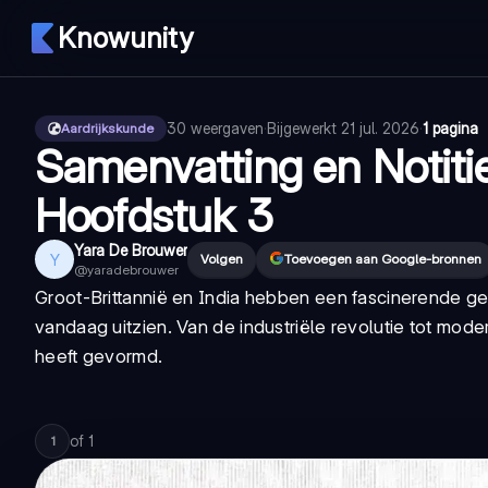
Knowunity
30
weergaven
·
Bijgewerkt
21 jul. 2026
·
1 pagina
Aardrijkskunde
Samenvatting en Notiti
Hoofdstuk 3
Yara De Brouwer
Y
Volgen
Toevoegen aan Google-bronnen
@
yaradebrouwer
Groot-Brittannië en India hebben een fascinerende ge
vandaag uitzien. Van de industriële revolutie tot mod
heeft gevormd.
of
1
1