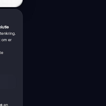
olutie
tenkring.
t om er
te
e
es
en