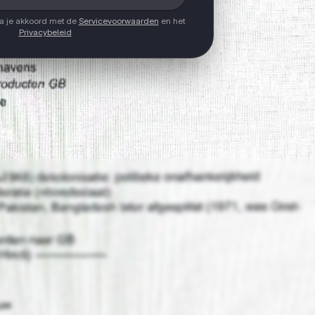
ga je akkoord met de
Servicevoorwaarden
en het
Privacybeleid