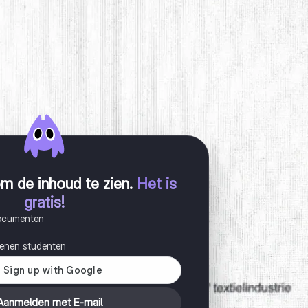
m de inhoud te zien
.
Het is
gratis!
documenten
joenen studenten
Aanmelden met E-mail