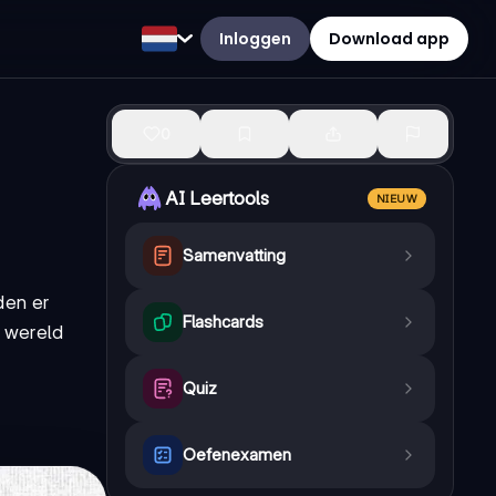
Inloggen
Download app
0
AI Leertools
NIEUW
Samenvatting
den er
Flashcards
e wereld
Quiz
Oefenexamen