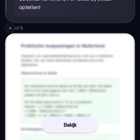
optellen!
of
8
4
Bekijk