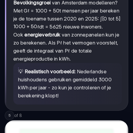
Bevolkingsgroei
van Amsterdam modelleren?
t
Met G
= 1000 + 50t mensen per jaar bereken
t
je de toename tussen 2020 en 2025: ∫[0 tot 5]
1000
1000
+
50
dt = 5625 nieuwe inwoners.
t
+
Ook
energieverbruik
van zonnepanelen kun je
50t
t
zo berekenen. Als P
het vermogen voorstelt,
t
t
geeft de integraal van P
de totale
t
energieproductie in kWh.
💡
Realistisch voorbeeld:
Nederlandse
huishoudens gebruiken gemiddeld 3000
kWh per jaar - zo kun je controleren of je
berekening klopt!
of
8
5