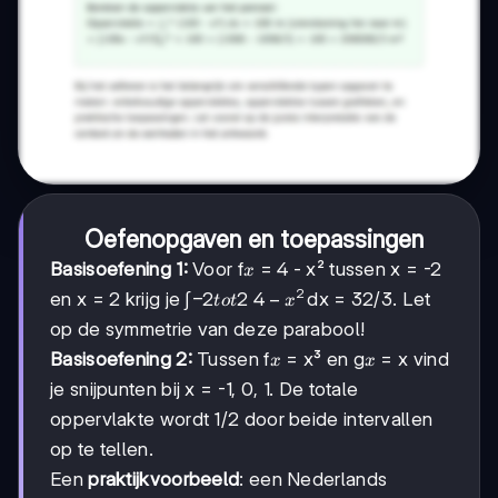
Oefenopgaven en toepassingen
x
Basisoefening 1:
Voor f
= 4 - x² tussen x = -2
x
2
-2
−
2
2
4
4
−
en x = 2 krijg je ∫
dx = 32/3. Let
t
o
t
x
tot
-
op de symmetrie van deze parabool!
2
x²
x
x
Basisoefening 2:
Tussen f
= x³ en g
= x vind
x
x
je snijpunten bij x = -1, 0, 1. De totale
oppervlakte wordt 1/2 door beide intervallen
op te tellen.
Een
praktijkvoorbeeld
: een Nederlands