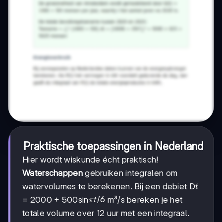
Praktische toepassingen in Nederland
Hier wordt wiskunde écht praktisch!
Waterschappen
gebruiken integralen om
t
watervolumes te berekenen. Bij een debiet D
t
πt/6
/6
= 2000 + 500sin
m³/s bereken je het
π
t
totale volume over 12 uur met een integraal.