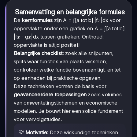
Samenvatting en belangrijke formules
x
De
kernformules
zijn A = ∫[a tot b] |f
|dx voor
x
oppervlakte onder een grafiek en A = ∫[a tot b]
x
x
|f
- g
|dx tussen grafieken. Onthoud:
x
x
oppervlakte is altijd positief!
Belangrijke checklist:
zoek alle snijpunten,
splits waar functies van plaats wisselen,
controleer welke functie bovenaan ligt, en let
op eenheden bij praktische opgaven.
Deze technieken vormen de basis voor
geavanceerdere toepassingen
zoals volumes
van omwentelingslichamen en economische
modellen. Je bouwt hier een solide fundament
voor vervolgstudies.
💡
Motivatie:
Deze wiskundige technieken