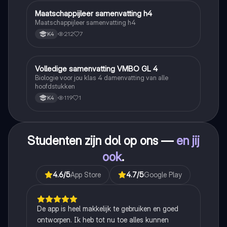
Maatschappijleer samenvatting h4
Maatschappijleer
Maatschappijleer samenvatting h4
212
7
K4
Volledige samenvatting VMBO GL 4
Biologie
Biologie voor jou klas 4 damenvatting van alle
hoofdstukken
119
1
K4
Studenten zijn dol op ons —
en jij
ook
.
4.6
/5
App Store
4.7
/5
Google Play
De app is heel makkelijk te gebruiken en goed
ontworpen. Ik heb tot nu toe alles kunnen