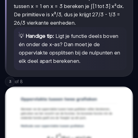
tussen x = 1 en x = 3 bereken je ∫[1 tot 3] x²dx.
De primitieve is x³/3, dus je krijgt 27/3 - 1/3 =
26/3 vierkante eenheden.
💡
Handige tip:
Ligt je functie deels boven
én onder de x-as? Dan moet je de
oppervlakte opsplitsen bij de nulpunten en
elk deel apart berekenen.
of
8
3