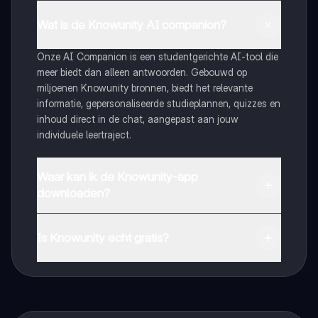
Wat is de Knowunity AI companion?
Onze AI Companion is een studentgerichte AI-tool die
meer biedt dan alleen antwoorden. Gebouwd op
miljoenen Knowunity bronnen, biedt het relevante
informatie, gepersonaliseerde studieplannen, quizzes en
inhoud direct in de chat, aangepast aan jouw
individuele leertraject.
Waar kan ik de Knowunity-app
downloaden?
Je kunt de app downloaden via Google Play Store en
Apple App Store.
Is Knowunity echt gratis?
Dat klopt! Geniet van gratis toegang tot leerinhoud,
maak contact met medestudenten en krijg directe hulp.
Alles binnen handbereik!