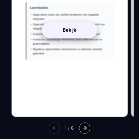
Bekijk
1
/
8