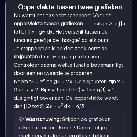
Oppervlakte tussen twee grafieken
Nu wordt het pas echt spannend! Voor de
oppervlakte tussen grafieken
gebruik je A = ∫[a
x
x
tot b] |f
- g
|dx. Het verschil tussen de
x
x
functies geeft je de 'hoogte' op elk punt.
Je stappenplan is helder: zoek eerst de
x
x
snijpunten
door f
= g
op te lossen.
x
x
Controleer daarna welke functie bovenaan ligt
door een testwaarde te proberen.
x
x
Neem f
= x² en g
= 2x. De snijpunten zijn x =
x
x
0 en x = 2. Bij x = 1 geldt f(1) = 1 en g(1) = 2,
x
dus g
ligt bovenaan. De oppervlakte wordt
x
2
2x
2
−
dan ∫[0 tot 2]
dx = 4/3.
x
x
-
x²
💡
Waarschuwing:
Snijden de grafieken
elkaar meerdere keren? Dan moet je per
deelinterval rekenen en alles bij elkaar