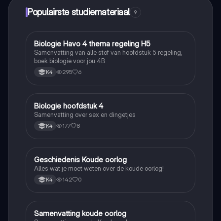
Populairste studiemateriaal
9
Biologie Havo 4 thema regeling H5
Biologie
Samenvatting van alle stof van hoofdstuk 5 regeling,
boek biologie voor jou 4B
295
6
K4
Biologie hoofdstuk 4
Biologie
Samenvatting over sex en dingetjes
177
8
K4
Geschiedenis Koude oorlog
Geschiedenis
Alles wat je moet weten over de koude oorlog!
142
0
K4
Samenvatting koude oorlog
Geschiedenis