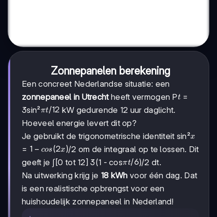
Zonnepanelen berekening
Een concreet Nederlandse situatie: een
t
zonnepaneel in Utrecht
heeft vermogen P
=
t
πt/12
/12
3sin²
kW gedurende 12 uur daglicht.
π
t
Hoeveel energie levert dit op?
x
Je gebruikt de trigonometrische identiteit sin²
x
1 -
1
−
(
2
)
=
/2 om de integraal op te lossen. Dit
cos
x
cos(2x)
πt/6
/6
geeft je ∫[0 tot 12] 3(1 - cos
)/2 dt.
π
t
Na uitwerking krijg je
18 kWh
voor één dag. Dat
is een realistische opbrengst voor een
huishoudelijk zonnepaneel in Nederland!