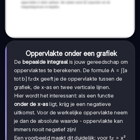
Oppervlakte onder een grafiek
De
bepaalde integraal
is jouw gereedschap om
oppervlaktes te berekenen. De formule A = ∫[a
x
tot b] f
dx geeft je de oppervlakte tussen de
x
grafiek, de x-as en twee verticale lijnen.
Hier wordt het interessant: als een functie
onder de x-as
ligt, krijg je een negatieve
uitkomst. Voor de werkelijke oppervlakte neem
je dan de absolute waarde - oppervlakte kan
immers nooit negatief zijn!
x
Een voorbeeld maakt dit duidelijk: voor f
= x²
x