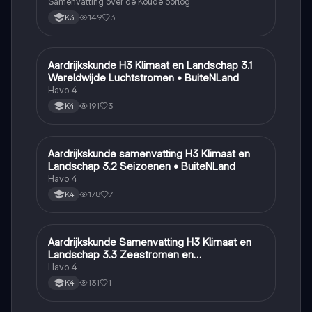
Samenvatting over de Koude oorlog
149
3
K3
Aardrijkskunde H3 Klimaat en Landschap 3.1
Aardrijkskunde
Wereldwijde Luchtstromen • BuiteNLand
Havo 4
191
3
K4
Aardrijkskunde samenvatting H3 Klimaat en
Aardrijkskunde
Landschap 3.2 Seizoenen • BuiteNLand
Havo 4
178
7
K4
Aardrijkskunde Samenvatting H3 Klimaat en
Aardrijkskunde
Landschap 3.3 Zeestromen en
Klimaatgebieden • BuiteNLand
Havo 4
131
1
K4