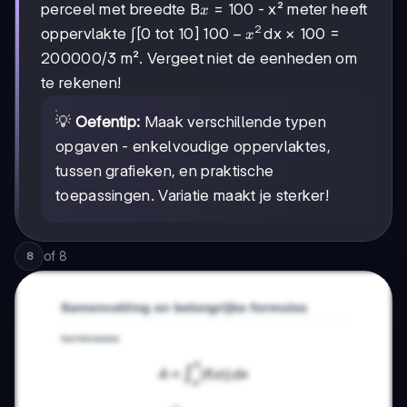
x
perceel met breedte B
= 100 - x² meter heeft
x
2
100
100
−
oppervlakte ∫[0 tot 10]
dx × 100 =
x
- x²
200000/3 m². Vergeet niet de eenheden om
te rekenen!
💡
Oefentip:
Maak verschillende typen
opgaven - enkelvoudige oppervlaktes,
tussen grafieken, en praktische
toepassingen. Variatie maakt je sterker!
of
8
8