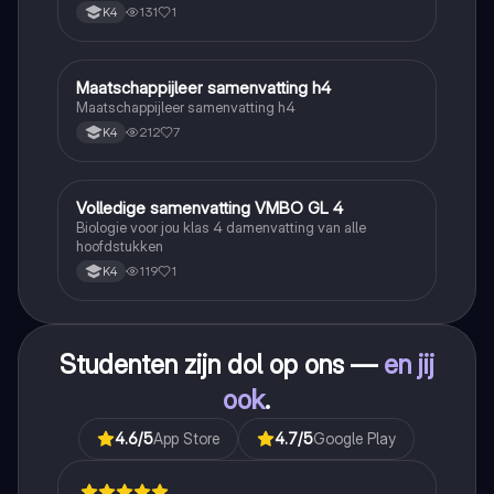
131
1
K4
Maatschappijleer samenvatting h4
Maatschappijleer
Maatschappijleer samenvatting h4
212
7
K4
Volledige samenvatting VMBO GL 4
Biologie
Biologie voor jou klas 4 damenvatting van alle
hoofdstukken
119
1
K4
Studenten zijn dol op ons —
en jij
ook
.
4.6
/5
App Store
4.7
/5
Google Play