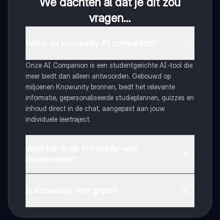
We dachten al dat je dit zou
vragen...
Wat is de Knowunity AI companion?
Onze AI Companion is een studentgerichte AI-tool die
meer biedt dan alleen antwoorden. Gebouwd op
miljoenen Knowunity bronnen, biedt het relevante
informatie, gepersonaliseerde studieplannen, quizzes en
inhoud direct in de chat, aangepast aan jouw
individuele leertraject.
Waar kan ik de Knowunity-app
downloaden?
Je kunt de app downloaden via Google Play Store en
Apple App Store.
Is Knowunity echt gratis?
Dat klopt! Geniet van gratis toegang tot leerinhoud,