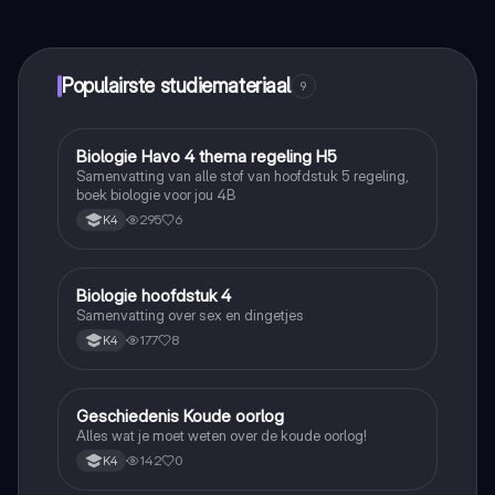
maak contact met medestudenten en krijg directe hulp.
Alles binnen handbereik!
Populairste studiemateriaal
9
Biologie Havo 4 thema regeling H5
Biologie
Samenvatting van alle stof van hoofdstuk 5 regeling,
boek biologie voor jou 4B
295
6
K4
Biologie hoofdstuk 4
Biologie
Samenvatting over sex en dingetjes
177
8
K4
Geschiedenis Koude oorlog
Geschiedenis
Alles wat je moet weten over de koude oorlog!
142
0
K4