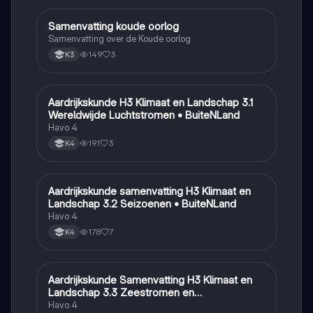
Samenvatting koude oorlog
Geschiedenis
Samenvatting over de Koude oorlog
149
3
K3
Aardrijkskunde H3 Klimaat en Landschap 3.1
Aardrijkskunde
Wereldwijde Luchtstromen • BuiteNLand
Havo 4
191
3
K4
Aardrijkskunde samenvatting H3 Klimaat en
Aardrijkskunde
Landschap 3.2 Seizoenen • BuiteNLand
Havo 4
178
7
K4
Aardrijkskunde Samenvatting H3 Klimaat en
Aardrijkskunde
Landschap 3.3 Zeestromen en
Klimaatgebieden • BuiteNLand
Havo 4