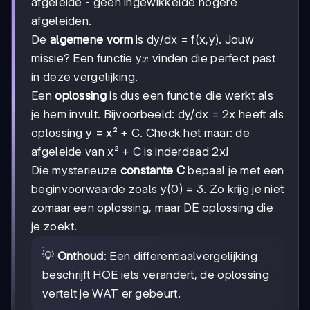
afgeleide - geen ingewikkelde hogere
afgeleiden.
De
algemene vorm
is dy/dx = f(x,y). Jouw
x
missie? Een functie y
vinden die perfect past
x
in deze vergelijking.
Een
oplossing
is dus een functie die werkt als
je hem invult. Bijvoorbeeld: dy/dx = 2x heeft als
oplossing y = x² + C. Check het maar: de
afgeleide van x² + C is inderdaad 2x!
Die mysterieuze
constante C
bepaal je met een
beginvoorwaarde zoals y(0) = 3. Zo krijg je niet
zomaar een oplossing, maar DE oplossing die
je zoekt.
💡
Onthoud
: Een differentiaalvergelijking
beschrijft HOE iets verandert, de oplossing
vertelt je WAT er gebeurt.