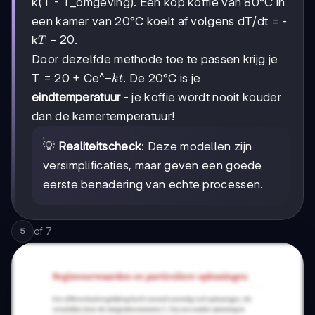
k(T - T_omgeving). Een kop koffie van 80°C in
een kamer van 20°C koelt af volgens dT/dt = -
T
−
20
k
.
T
-
Door dezelfde methode toe te passen krijg je
20
-
−
T = 20 + Ce^
. De 20°C is je
k
t
kt
eindtemperatuur
- je koffie wordt nooit kouder
dan de kamertemperatuur!
💡
Realiteitscheck
: Deze modellen zijn
versimplificaties, maar geven een goede
eerste benadering van echte processen.
of
7
5