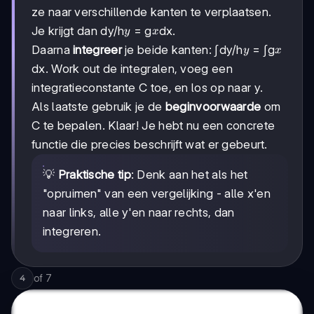
ze naar verschillende kanten te verplaatsen.
y
x
Je krijgt dan dy/h
= g
dx.
y
x
y
x
Daarna
integreer
je beide kanten: ∫dy/h
= ∫g
y
x
dx. Work out de integralen, voeg een
integratieconstante C toe, en los op naar y.
Als laatste gebruik je de
beginvoorwaarde
om
C te bepalen. Klaar! Je hebt nu een concrete
functie die precies beschrijft wat er gebeurt.
💡
Praktische tip
: Denk aan het als het
"opruimen" van een vergelijking - alle x'en
naar links, alle y'en naar rechts, dan
integreren.
of
7
4