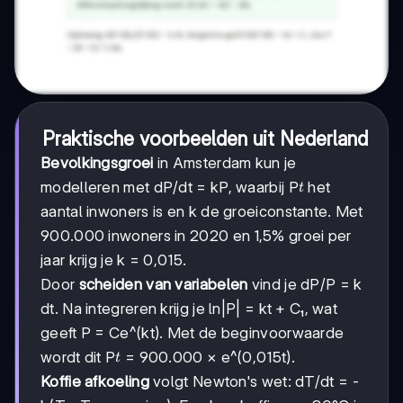
Praktische voorbeelden uit Nederland
Bevolkingsgroei
in Amsterdam kun je
t
modelleren met dP/dt = kP, waarbij P
het
t
aantal inwoners is en k de groeiconstante. Met
900.000 inwoners in 2020 en 1,5% groei per
jaar krijg je k = 0,015.
Door
scheiden van variabelen
vind je dP/P = k
dt. Na integreren krijg je ln|P| = kt + C₁, wat
geeft P = Ce^(kt). Met de beginvoorwaarde
t
wordt dit P
= 900.000 × e^(0,015t).
t
Koffie afkoeling
volgt Newton's wet: dT/dt = -