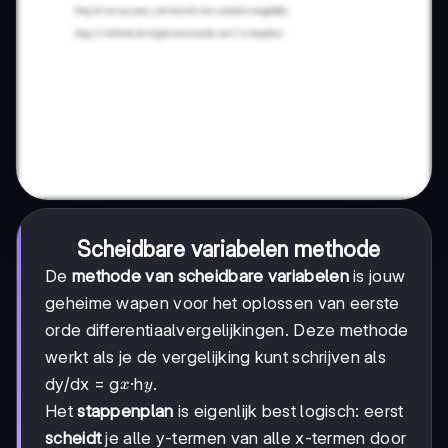
Scheidbare variabelen methode
De
methode van scheidbare variabelen
is jouw
geheime wapen voor het oplossen van eerste
orde differentiaalvergelijkingen. Deze methode
werkt als je de vergelijking kunt schrijven als
x
y
dy/dx = g
·h
.
x
y
Het
stappenplan
is eigenlijk best logisch: eerst
scheidt
je alle y-termen van alle x-termen door