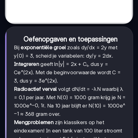
Oefenopgaven en toepassingen
Bij
exponentiële groei
zoals dy/dx = 2y met
y(0) = 3, scheid je variabelen: dy/y = 2dx.
Integreren
geeft ln|y| = 2x + C₁, dus y =
Ce^(2x). Met de beginvoorwaarde wordt C =
3, dus y = 3e^(2x).
Radioactief verval
volgt dN/dt = -λN waarbij λ
= 0,1 per jaar. Met N(0) = 1000 gram krijg je N =
-0,1t
−
0
,
1
1000e^
. Na 10 jaar blijft er N(10) = 1000e^
t
-1
−
1
≈ 368 gram over.
Mengproblemen
zijn klassikers op het
eindexamen! In een tank van 100 liter stroomt