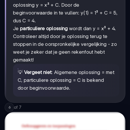
oplossing y = x³ + C. Door de
beginvoorwaarde in te vullen: y(1) = 1³ + C = 5,
dus C = 4.
Je
particuliere oplossing
wordt dan y = x³ + 4.
Controleer altijd door je oplossing terug te
stoppen in de oorspronkelijke vergelijking - zo
weet je zeker dat je geen rekenfout hebt
gemaakt!
💡
Vergeet niet
: Algemene oplossing = met
C, particuliere oplossing = C is bekend
door beginvoorwaarde.
of
7
6