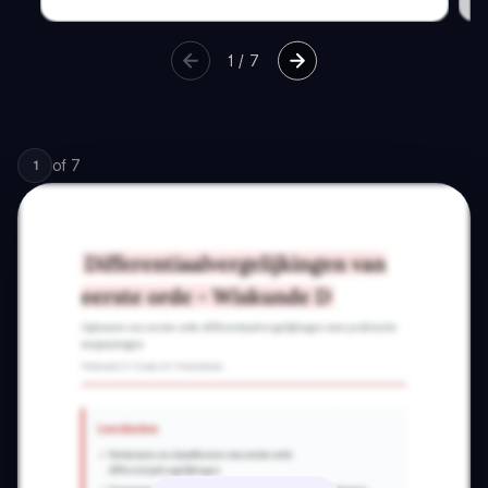
1
/
7
of
7
1