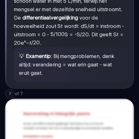
schoon water in met 5 L/min, terwijl het
mengsel er met dezelfde snelheid uitstroomt.
De
differentiaalvergelijking
voor de
t
hoeveelheid zout S
wordt: dS/dt = instroom -
t
5/100
5/100
t
uitstroom = 0 -
S = -S/20. Dit geeft S
=
t
-
−
/20
20e^
.
t
t/20
💡
Examentip
: Bij mengproblemen, denk
altijd: verandering = wat erin gaat - wat
eruit gaat.
of
7
7