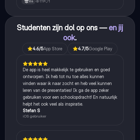
119
1
K4
Studenten zijn dol op ons —
en jij
ook
.
4.6
/5
App Store
4.7
/5
Google Play
De app is heel makkelijk te gebruiken en goed
ontworpen. Ik heb tot nu toe alles kunnen
vinden waar ik naar zocht en heb veel kunnen
leren van de presentaties! Ik ga de app zeker
gebruiken voor een schoolopdracht! En natuurlijk
helpt het ook veel als inspiratie.
Stefan S
iOS gebruiker