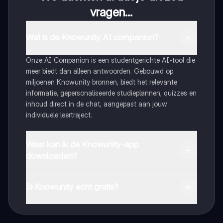
vragen...
Wat is de Knowunity AI companion?
Onze AI Companion is een studentgerichte AI-tool die
meer biedt dan alleen antwoorden. Gebouwd op
miljoenen Knowunity bronnen, biedt het relevante
informatie, gepersonaliseerde studieplannen, quizzes en
inhoud direct in de chat, aangepast aan jouw
individuele leertraject.
Waar kan ik de Knowunity-app
downloaden?
Je kunt de app downloaden via Google Play Store en
Apple App Store.
Is Knowunity echt gratis?
Dat klopt! Geniet van gratis toegang tot leerinhoud,
maak contact met medestudenten en krijg directe hulp.