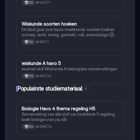
160
1
K2
Wiskunde soorten hoeken
Wiskunde
Dit blad gaat over basis meetkunde: soorten hoeken
(scherp, recht, stomp, gestrekt, vol), evenwijdige (||)
en loodrechte (⊥) lijnen, en de symbolen =, <, >.
98
1
K2
wiskunde A havo 5
Wiskunde
examen stof Wiskunde A belangrijke samenvattingen
153
0
K5
Populairste studiemateriaal
9
Biologie Havo 4 thema regeling H5
Biologie
Samenvatting van alle stof van hoofdstuk 5 regeling,
boek biologie voor jou 4B
295
6
K4