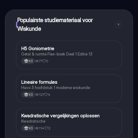
Alles binnen handbereik!
Populairste studiemateriaal voor
9
Wiskunde
H5 Goniometrie
Wiskunde
Getal & ruimte Flex-boek Deel 1 Editie 13
71
0
K3
Lineaire formules
Wiskunde
Havo 3 hoofdstuk 1 moderne wiskunde
121
4
K3
Kwadratische vergelijkingen oplossen
Wiskunde
Kwadratische
114
2
K3