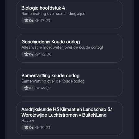
Biologie hoofdstuk 4
Biologie
Samenvatting over sex en dingetjes
177
8
K4
Geschiedenis Koude oorlog
Geschiedenis
Alles wat je moet weten over de koude oorlog!
142
0
K4
Samenvatting koude oorlog
Geschiedenis
Samenvatting over de Koude oorlog
149
3
K3
Aardrijkskunde H3 Klimaat en Landschap 3.1
Aardrijkskunde
Wereldwijde Luchtstromen • BuiteNLand
Havo 4
191
3
K4