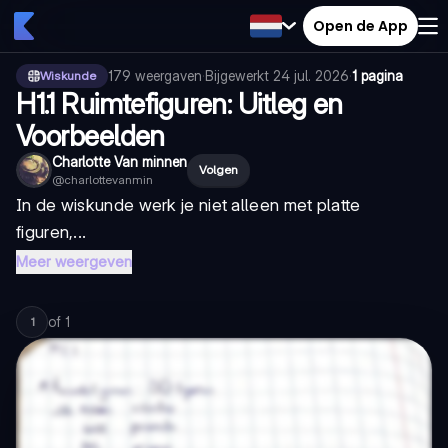
Open de App
179
weergaven
·
Bijgewerkt
24 jul. 2026
·
1 pagina
Wiskunde
H1.1 Ruimtefiguren: Uitleg en
Voorbeelden
Charlotte Van minnen
Volgen
@
charlottevanmin
In de wiskunde werk je niet alleen met platte
figuren,...
Meer weergeven
of
1
1