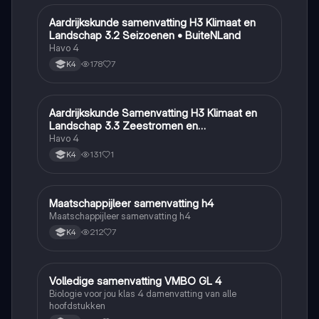
Aardrijkskunde samenvatting H3 Klimaat en
Aardrijkskunde
Landschap 3.2 Seizoenen • BuiteNLand
Havo 4
178
7
K4
Aardrijkskunde Samenvatting H3 Klimaat en
Aardrijkskunde
Landschap 3.3 Zeestromen en
Klimaatgebieden • BuiteNLand
Havo 4
131
1
K4
Maatschappijleer samenvatting h4
Maatschappijleer
Maatschappijleer samenvatting h4
212
7
K4
Volledige samenvatting VMBO GL 4
Biologie
Biologie voor jou klas 4 damenvatting van alle
hoofdstukken