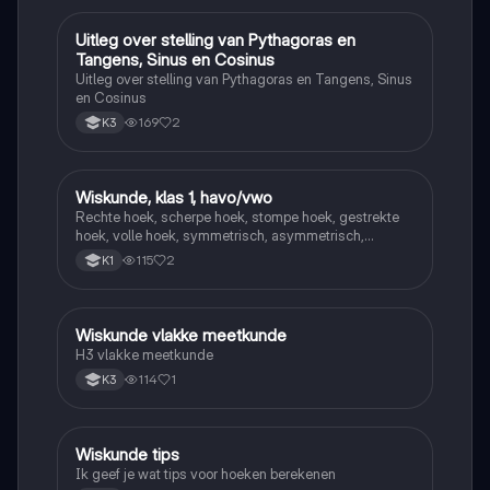
Uitleg over stelling van Pythagoras en
Wiskunde
Tangens, Sinus en Cosinus
Uitleg over stelling van Pythagoras en Tangens, Sinus
en Cosinus
169
2
K3
Wiskunde, klas 1, havo/vwo
Wiskunde
Rechte hoek, scherpe hoek, stompe hoek, gestrekte
hoek, volle hoek, symmetrisch, asymmetrisch,
puntsymetrisch
115
2
K1
Wiskunde vlakke meetkunde
Wiskunde
H3 vlakke meetkunde
114
1
K3
Wiskunde tips
Wiskunde
Ik geef je wat tips voor hoeken berekenen