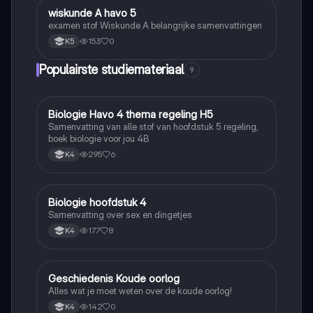
wiskunde A havo 5
Wiskunde
examen stof Wiskunde A belangrijke samenvattingen
153
0
K5
Populairste studiemateriaal
9
Biologie Havo 4 thema regeling H5
Biologie
Samenvatting van alle stof van hoofdstuk 5 regeling,
boek biologie voor jou 4B
295
6
K4
Biologie hoofdstuk 4
Biologie
Samenvatting over sex en dingetjes
177
8
K4
Geschiedenis Koude oorlog
Geschiedenis
Alles wat je moet weten over de koude oorlog!
142
0
K4