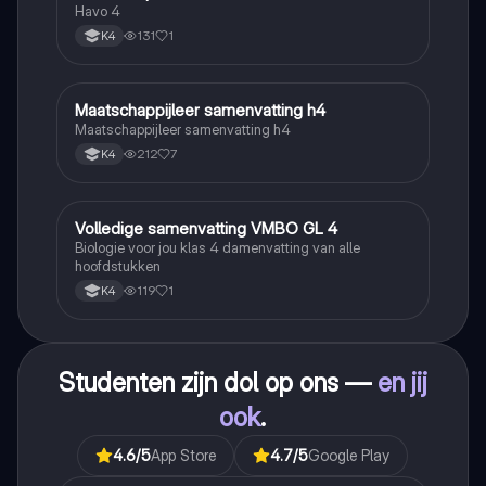
Klimaatgebieden • BuiteNLand
Havo 4
131
1
K4
Maatschappijleer samenvatting h4
Maatschappijleer
Maatschappijleer samenvatting h4
212
7
K4
Volledige samenvatting VMBO GL 4
Biologie
Biologie voor jou klas 4 damenvatting van alle
hoofdstukken
119
1
K4
Studenten zijn dol op ons —
en jij
ook
.
4.6
/5
App Store
4.7
/5
Google Play