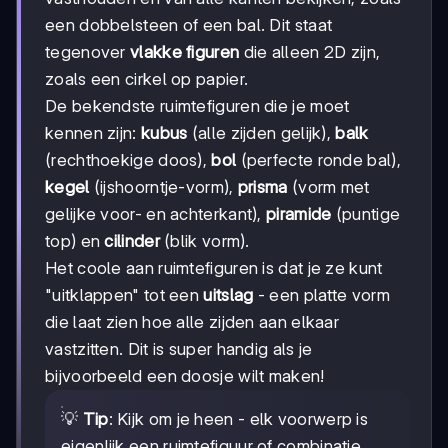
een dobbelsteen of een bal. Dit staat
tegenover
vlakke figuren
die alleen 2D zijn,
zoals een cirkel op papier.
De bekendste ruimtefiguren die je moet
kennen zijn:
kubus
(alle zijden gelijk),
balk
(rechthoekige doos),
bol
(perfecte ronde bal),
kegel
(ijshoorntje-vorm),
prisma
(vorm met
gelijke voor- en achterkant),
piramide
(puntige
top) en
cilinder
(blik vorm).
Het coole aan ruimtefiguren is dat je ze kunt
"uitklappen" tot een
uitslag
- een platte vorm
die laat zien hoe alle zijden aan elkaar
vastzitten. Dit is super handig als je
bijvoorbeeld een doosje wilt maken!
💡
Tip
: Kijk om je heen - elk voorwerp is
eigenlijk een ruimtefiguur of combinatie