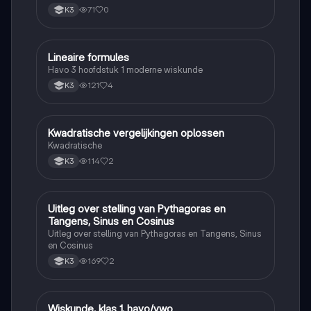
71
0
K3
Lineaire formules
Wiskunde
Havo 3 hoofdstuk 1 moderne wiskunde
121
4
K3
Kwadratische vergelijkingen oplossen
Wiskunde
Kwadratische
114
2
K3
Uitleg over stelling van Pythagoras en
Wiskunde
Tangens, Sinus en Cosinus
Uitleg over stelling van Pythagoras en Tangens, Sinus
en Cosinus
169
2
K3
Wiskunde, klas 1, havo/vwo
Wiskunde