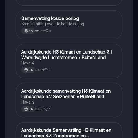
Samenvatting koude oorlog
Geschiedenis
Samenvatting over de Koude oorlog
149
3
K3
Aardrijkskunde H3 Klimaat en Landschap 3.1
Aardrijkskunde
Wereldwijde Luchtstromen • BuiteNLand
Havo 4
191
3
K4
Aardrijkskunde samenvatting H3 Klimaat en
Aardrijkskunde
Landschap 3.2 Seizoenen • BuiteNLand
Havo 4
178
7
K4
Aardrijkskunde Samenvatting H3 Klimaat en
Aardrijkskunde
Landschap 3.3 Zeestromen en