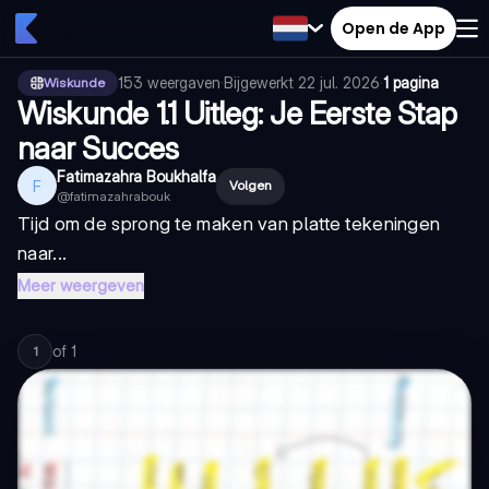
Open de App
153
weergaven
·
Bijgewerkt
22 jul. 2026
·
1 pagina
Wiskunde
Wiskunde 1.1 Uitleg: Je Eerste Stap
naar Succes
Fatimazahra Boukhalfa
F
Volgen
@
fatimazahrabouk
Tijd om de sprong te maken van platte tekeningen
naar...
Meer weergeven
of
1
1