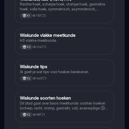
Rechte hoek, scherpe hoek, stompe hoek, gestrekte
hoek, volle hoek, symmetrisch, asymmetrisch,
puntsymetrisch
115
2
K1
Wiskunde vlakke meetkunde
Wiskunde
H3 vlakke meetkunde
114
1
K3
Wiskunde tips
Wiskunde
Ik geef je wat tips voor hoeken berekenen
160
1
K2
Wiskunde soorten hoeken
Wiskunde
Dit blad gaat over basis meetkunde: soorten hoeken
(scherp, recht, stomp, gestrekt, vol), evenwijdige (||)
en loodrechte (⊥) lijnen, en de symbolen =, <, >.
98
1
K2