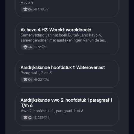
Havo 4
178
7
K4
Ak havo 4 H2: Wereld; wereldbeeld
Aardrijkskunde
Samenvatting van het boek BuiteNLand havo 4,
samengenomen met aantekeningen vanuit de les.
55
1
K4
Aardrijkskunde hoofdstuk 1: Wateroverlast
Aardrijkskunde
Paragraaf 1, 2 en 3
221
6
K4
Aardrijkskunde vwo 2, hoofdstuk 1 paragraaf 1
Aardrijkskunde
T/m 6
Vwo 2, hoofdstuk 1 , paragraaf 1 tot 6
239
1
K2