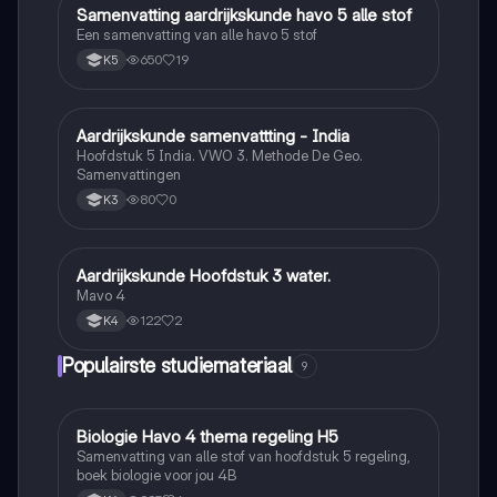
Samenvatting aardrijkskunde havo 5 alle stof
Aardrijkskunde
Een samenvatting van alle havo 5 stof
650
19
K5
Aardrijkskunde samenvattting - India
Aardrijkskunde
Hoofdstuk 5 India. VWO 3. Methode De Geo.
Samenvattingen
80
0
K3
Aardrijkskunde Hoofdstuk 3 water.
Aardrijkskunde
Mavo 4
122
2
K4
Populairste studiemateriaal
9
Biologie Havo 4 thema regeling H5
Biologie
Samenvatting van alle stof van hoofdstuk 5 regeling,
boek biologie voor jou 4B