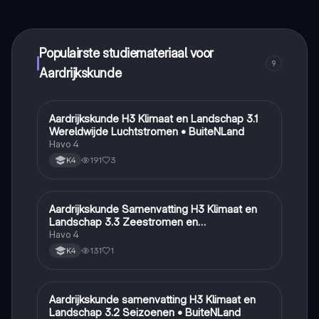
maak contact met medestudenten en krijg directe hulp.
Alles binnen handbereik!
Populairste studiemateriaal voor
9
Aardrijkskunde
Aardrijkskunde H3 Klimaat en Landschap 3.1
Aardrijkskunde
Wereldwijde Luchtstromen • BuiteNLand
Havo 4
191
3
K4
Aardrijkskunde Samenvatting H3 Klimaat en
Aardrijkskunde
Landschap 3.3 Zeestromen en
Klimaatgebieden • BuiteNLand
Havo 4
131
1
K4
Aardrijkskunde samenvatting H3 Klimaat en
Aardrijkskunde
Landschap 3.2 Seizoenen • BuiteNLand