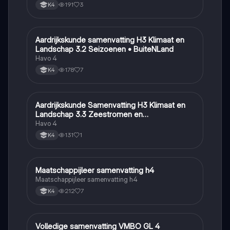
191
3
K4
Aardrijkskunde samenvatting H3 Klimaat en
Aardrijkskunde
Landschap 3.2 Seizoenen • BuiteNLand
Havo 4
178
7
K4
Aardrijkskunde Samenvatting H3 Klimaat en
Aardrijkskunde
Landschap 3.3 Zeestromen en
Klimaatgebieden • BuiteNLand
Havo 4
131
1
K4
Maatschappijleer samenvatting h4
Maatschappijleer
Maatschappijleer samenvatting h4
212
7
K4
Volledige samenvatting VMBO GL 4
Biologie