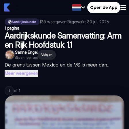
Open de App
135
weergaven
·
Bijgewerkt
30 jul. 2026
·
Aardrijkskunde
1 pagina
Aardrijkskunde Samenvatting: Arm
en Rijk Hoofdstuk 1.1
Sanne Engel
Volgen
@
sanneengel
De grens tussen Mexico en de VS is meer dan...
Meer weergeven
of
1
1