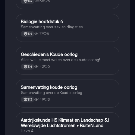
295
6
K4
Biologie hoofdstuk 4
Biologie
Samenvatting over sex en dingetjes
177
8
K4
Geschiedenis Koude oorlog
Geschiedenis
Alles wat je moet weten over de koude oorlog!
142
0
K4
Samenvatting koude oorlog
Geschiedenis
Samenvatting over de Koude oorlog
149
3
K3
Aardrijkskunde H3 Klimaat en Landschap 3.1
Aardrijkskunde
Wereldwijde Luchtstromen • BuiteNLand
Havo 4