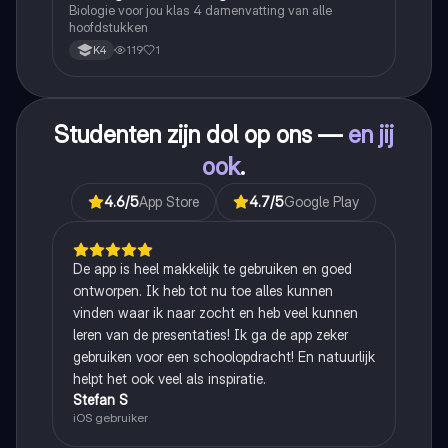
Biologie voor jou klas 4 damenvatting van alle
hoofdstukken
119
1
K4
Studenten zijn dol op ons —
en jij
ook
.
4.6
/5
App Store
4.7
/5
Google Play
De app is heel makkelijk te gebruiken en goed
ontworpen. Ik heb tot nu toe alles kunnen
vinden waar ik naar zocht en heb veel kunnen
leren van de presentaties! Ik ga de app zeker
gebruiken voor een schoolopdracht! En natuurlijk
helpt het ook veel als inspiratie.
Stefan S
iOS gebruiker