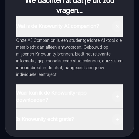
We dachten al dat je dit zou
vragen...
Wat is de Knowunity AI companion?
Onze AI Companion is een studentgerichte AI-tool die
meer biedt dan alleen antwoorden. Gebouwd op
miljoenen Knowunity bronnen, biedt het relevante
informatie, gepersonaliseerde studieplannen, quizzes en
inhoud direct in de chat, aangepast aan jouw
individuele leertraject.
Waar kan ik de Knowunity-app
downloaden?
Je kunt de app downloaden via Google Play Store en
Apple App Store.
Is Knowunity echt gratis?
Dat klopt! Geniet van gratis toegang tot leerinhoud,